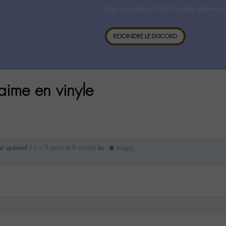
Tous les sujets du For-M- restent néanmoin
REJOINDRE LE DISCORD
 aime en vinyle
ast updated
il y a 9 years et 9 months
by
maguy