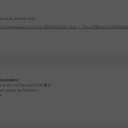
bum je dis aime en vinyle.
-Dis-Aime-Matthieu-Chedid/dp/B01M0OLSOP/ref=sr_1_1?ie=UTF8&qid=1478286456&s
yapasderror
e je vais me faire avant Noël 😍🎶
a mon cadeau de Noël donc…
