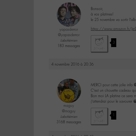
Bonsoir,
à vos platines!
le 25 novembre va sortir l’al
https://www.amazon.fr/Je
yapasderror
@yapasderror
Labohémien
3
183 messages
4 novembre 2016 à 20:36
MERCI pour cette jolie info
@
C’est un chouette cadeau qu
Bon moi LA platine ce ser
j’attendrai pour le savourer 
maguy
@maguy
1
Labohémien
3168 messages