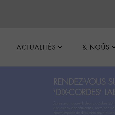
ACTUALITÉS
& NOÛS
RENDEZ-VOUS SU
‘DIX-CORDES’ LA
Après avoir accueilli depuis octobre 201
discussions labohémiennes, notre bon vie
nouvel espace de discussion pour les labo