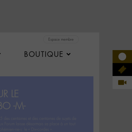
Espace membre
BOUTIQUE
R LE
BO -M-
5 des centaines et des centaines de sujets de
ux Forum laisse désormais sa place à un tout
hémien‧ne‧s: le « Dix-cordes ».