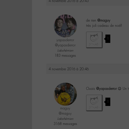
4 novembre 2016 à 20:43
de rien
@maguy
très joli cadeau de noël!
1
yapasderror
@yapasderror
Labohémien
183 messages
4 novembre 2016 à 20:46
Ouais
@yapasderror
😉 Un t
1
maguy
@maguy
Labohémien
3168 messages