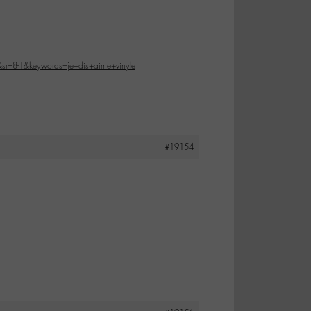
r=8-1&keywords=je+dis+aime+vinyle
#19154