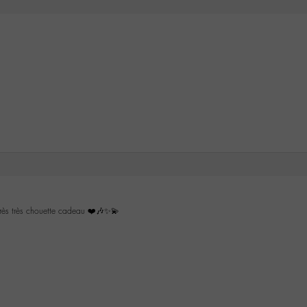
rès très chouette cadeau ❤️🎶✨💫