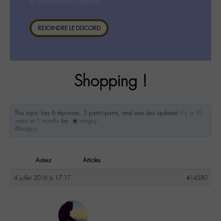
la consultation ci-dessous.
REJOINDRE LE DISCORD
Shopping !
This topic has 6 réponses, 3 participants, and was last updated
il y a 10
years et 1 months
by
maguy
@maguy
.
Auteur
Articles
4 juillet 2016 à 17:17
#14580