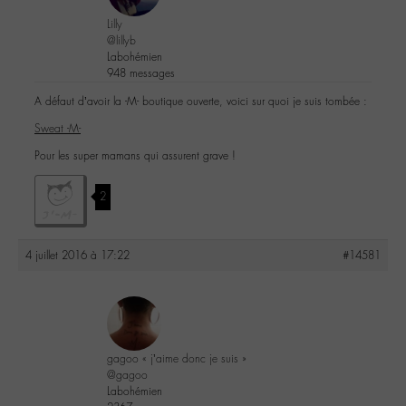
Lilly
@lillyb
Labohémien
948 messages
A défaut d’avoir la -M- boutique ouverte, voici sur quoi je suis tombée :
Sweat -M-
Pour les super mamans qui assurent grave !
2
4 juillet 2016 à 17:22
#14581
gagoo « j’aime donc je suis »
@gagoo
Labohémien