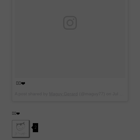
👌🏼❤️
A post shared by
Maguy Gerard
(@maguy77) on
Jul 5, 2016 at 4:55am PDT
👌🏼❤️
2