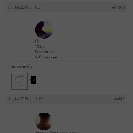
6 juillet 2016 à 10:58
#14610
Lilly
@lillyb
Labohémien
948 messages
terrible en effet !
2
6 juillet 2016 à 11:17
#14612
gagoo « j’aime donc je suis »