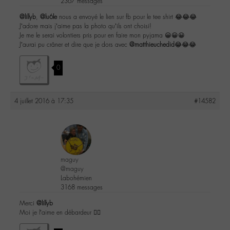
2367 messages
@lillyb
,
@lu6le
nous a envoyé le lien sur fb pour le tee shirt 😂😂😂
J’adore mais j’aime pas la photo qu’ils ont choisi!
Je me le serai volontiers pris pour en faire mon pyjama 😀😀😀
J’aurai pu crâner et dire que je dors avec
@matthieuchedid
😂😂😂
0
4 juillet 2016 à 17:35
#14582
maguy
@maguy
Labohémien
3168 messages
Merci
@lillyb
Moi je l’aime en débardeur 👌🏼