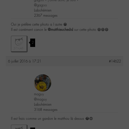
@gagoo
Labohémien
2367 messages
Oui je préfère cette photo a l autre 😁
Il est carrément canon le
@matthieuchedid
sur cette photo 😄😄😄
2
6 juillet 2016 à 17:21
#14622
maguy
@maguy
Labohémien
3168 messages
Il est frais comme un gardon le matthou là dessus 😂😍