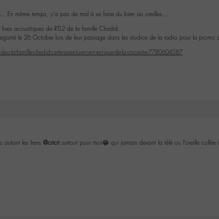
ns… En même temps, y’a pas de mal à se faire du bien au oreilles….
 3 lives acoustiques de RTL2 de la famille Chedid.
nregistré le 26 Octobre lors de leur passage dans les studios de la radio pour la promo
deo-la-famille-chedid-cette-aventure-ce-n-est-que-de-la-sincerite-7780604587
s autant les liens
@cricri
surtout pour moi😂 qui jamais devant la télé ou l’oreille collé