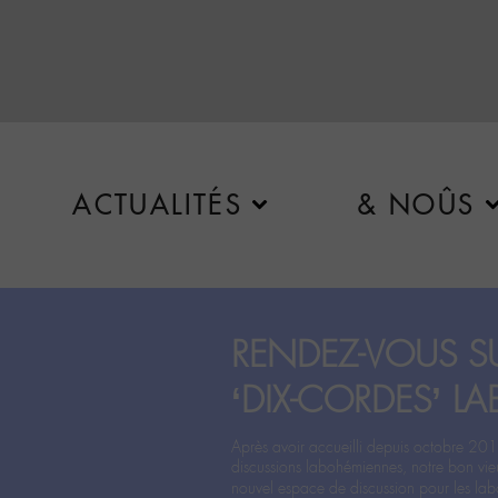
ACTUALITÉS
& NOÛS
RENDEZ-VOUS SU
‘DIX-CORDES’ LA
Après avoir accueilli depuis octobre 201
discussions labohémiennes, notre bon vie
nouvel espace de discussion pour les labo