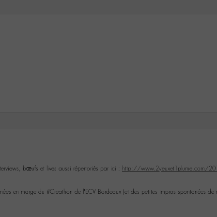
terviews, bœufs et lives aussi répertoriés par ici :
http://www.2yeuxet1plume.com/2015/1
nées en marge du #Creathon de l’ECV Bordeaux (et des petites impros spontanées de n