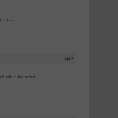
 de l’album….
#4438
e à la radio au bon moment