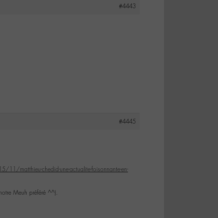
#4443
#4445
1/matthieu-chedid-une-actualite-foisonnante-en-
otre Meuh préféré ^^).