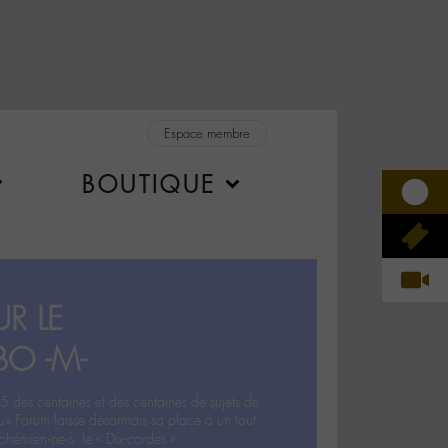
Espace membre
BOUTIQUE
R LE
BO -M-
5 des centaines et des centaines de sujets de
ux Forum laisse désormais sa place à un tout
hémien‧ne‧s: le « Dix-cordes ».