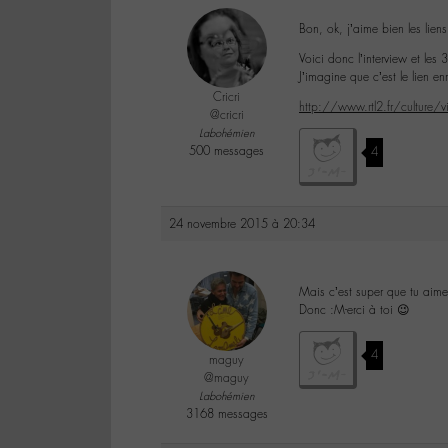
Bon, ok, j’aime bien les lie
Voici donc l’interview et les
J’imagine que c’est le lien e
Cricri
http://www.rtl2.fr/culture/vi
@cricri
Labohémien
500 messages
4
24 novembre 2015 à 20:34
Mais c’est super que tu aime
Donc :M-erci à toi 😉
4
maguy
@maguy
Labohémien
3168 messages