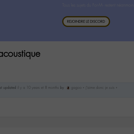
Tous les sujets du For-M- restent néanmoin
REJOINDRE LE DISCORD
 acoustique
ast updated
il y a 10 years et 8 months
by
gagoo « j’aime donc je suis »