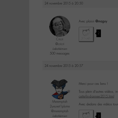
24 novembre 2015 à 20:50
Avec plaisir
@maguy
2
Cricri
@cricri
Labohémien
500 messages
24 novembre 2015 à 20:57
Merci pour ces liens !
Tous plein d’autres vidéos, in
cette-fin-d-annee-2015.html
Meremptah
Avec dedans des vidéos tour
2yeuxet1plume
@meremptah
Labohémien
3