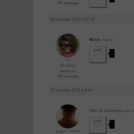
196 messages
24 novembre 2015 à 22:35
@cricri
, merciiii
2
Co
@colalala
Labohémien
188 messages
25 novembre 2015 à 8:41
Merci les labohémiens pour le
1
gagoo « j’aime