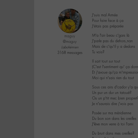
J’suis mal Armée
Pour faire face à ça
J’étais pas préparée
M’a l’air beau c’gars là
maguy
J’parle pas du dehors,nan
@maguy
Mais de c’qu’il y a dedans
Labohémien
Tu vois?
3168 messages
Il sait tout sur tout
(C’est l’sentiment qu’ ça don
Et j’avoue qu’ça m’impressio
Moi qui n’sais rien du tout
Sous ces airs d’cador y’a qu
Un pur un dur un tatoué?
Ou un p’tit mec bien propret
Je n’saurais dire j’vois pas
Posée sur ma méridienne
Du bon son dans les oreilles
J’lève mon verre à toi l’ami
Du bruit dans mes oreilles?