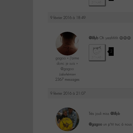
9 février 2016 à 18:49
@lillyb
Oh yeahhhh 😉😉😉
2
gagoo « j’aime
donc je suis »
@gagoo
Labohémien
2367 messages
9 février 2016 à 21:07
Très jouli miss
@lillyb
@gagoo
un p’tit truc à nous