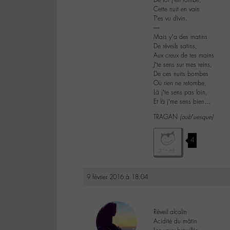
De toi j’en tombe,
Cette nuit en vain
T’es vu divin.
―
Mais y’a des matins
De réveils satins,
Aux creux de tes mains
J’te sens sur mes reins,
De ces nuits bombes
Où rien ne retombe,
Là j’te sens pas loin,
Et là j’me sens bien…
TRAGAN
(aub’uesque)
4
9 février 2016 à 18:04
Réveil alcalin
Acidité du mâtin