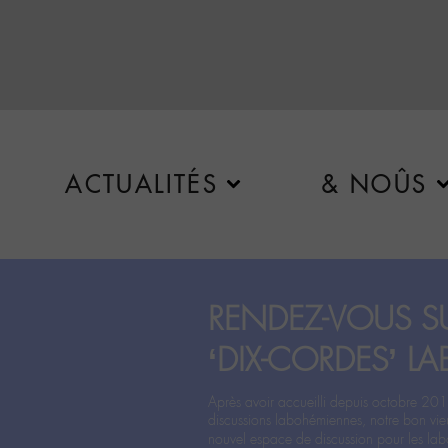
ACTUALITÉS
& NOÛS
RENDEZ-VOUS SU
‘DIX-CORDES’ LA
Après avoir accueilli depuis octobre 201
discussions labohémiennes, notre bon vie
nouvel espace de discussion pour les labo