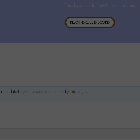
Tous les sujets du For-M- restent néanmoin
REJOINDRE LE DISCORD
 last updated
il y a 10 years et 5 months
by
maguy