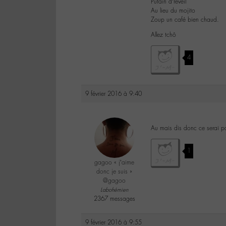
Putain d’réveil
Au lieu du mojito
Zoup un café bien chaud.
Allez tchô
4
9 février 2016 à 9:40
Au mais dis donc ce serai 
1
gagoo « j’aime
donc je suis »
@gagoo
Labohémien
2367 messages
9 février 2016 à 9:55