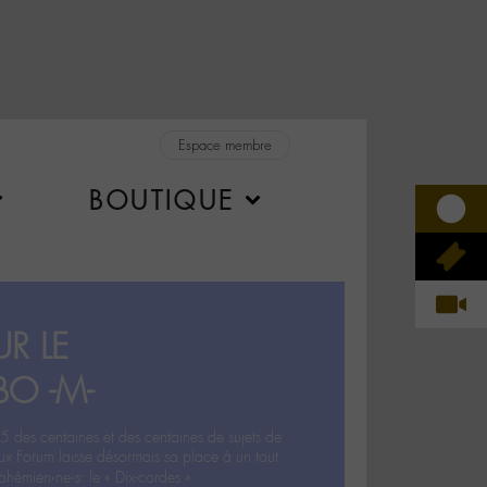
Espace membre
BOUTIQUE
R LE
BO -M-
5 des centaines et des centaines de sujets de
ux Forum laisse désormais sa place à un tout
hémien‧ne‧s: le « Dix-cordes ».