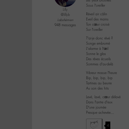
Les yeux brouillés
Sous l’oreiller
Lilly
Réveil air câlin
@lillyb
Eveil des mains
Labohémien
Ton cœur croisé
948 messages
Sur l’oreiller
T’ai-je donc rêvé ?
Songe embrumé
L’alarme à l’œil
Sonne le glas
Des rêves écueils
Sommes d’au-delà
Vibreur masse l’heure
Bip, bip, bip, bip
Tartines au beurre
Au son des hits
Levé, lavé, cœur délavé
Dans l’antre d’eux
D’une journée
Presque achevée…
4