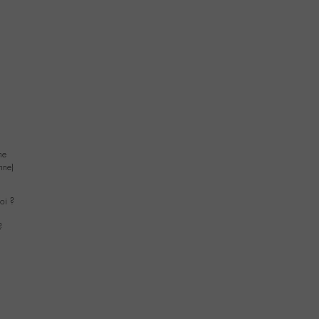
ne
nne)
oi ?
?