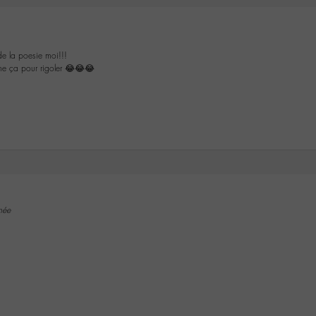
de la poesie moi!!!
me ça pour rigoler 😂😂😂
inée