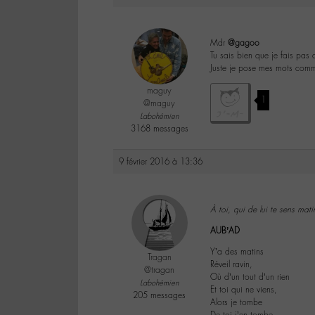
Mdr
@gagoo
Tu sais bien que je fais pas 
Juste je pose mes mots com
maguy
1
@maguy
Labohémien
3168 messages
9 février 2016 à 13:36
À toi, qui de lui te sens mat
AUB’AD
Y’a des matins
Tragan
Réveil ravin,
@tragan
Où d’un tout d’un rien
Labohémien
Et toi qui ne viens,
205 messages
Alors je tombe