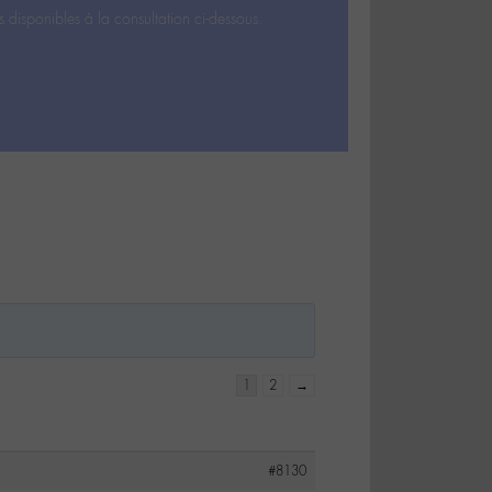
s disponibles à la consultation ci-dessous.
1
2
→
#8130