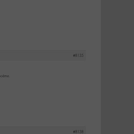
#8135
 poème.
#8138