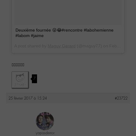
Deuxième fournée 😜😂#rencontre #labohemienne
#labom #jaime
A post shared by
Maguy Gerard
(@maguy77) on
Feb 25, 2017 at 5:38am PST
👍🏼👌🏼✌🏼
7
25 février 2017 à 15:24
#23722
yapasderror