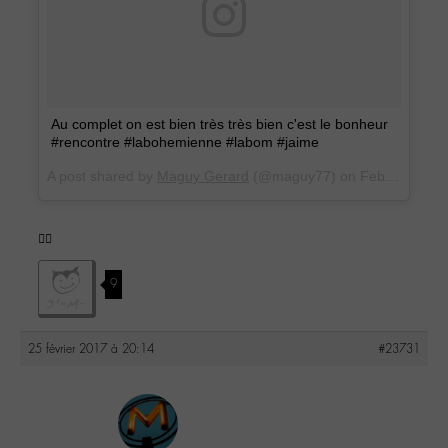
Au complet on est bien très très bien c'est le bonheur
#rencontre #labohemienne #labom #jaime
A post shared by
Maguy Gerard
(@maguy77) on
Feb 25, 2017 at 10:09am PST
✌🏼
9
25 février 2017 à 20:14
#23731