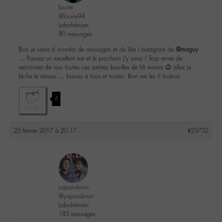
louvie
@louvie94
Labohémien
80 messages
Bon je viens d inonder de messages et de like l instagram de
@maguy
… Passez un excellent we et le prochain j’y serai ! Trop envie de
rencontrer de visu toutes ces petites bouilles de M mania 😉 allez je
lâche le réseau … bisous à tous et toutes. Bon we les ti loulous
4
25 février 2017 à 20:17
#23732
yapasderror
@yapasderror
Labohémien
183 messages