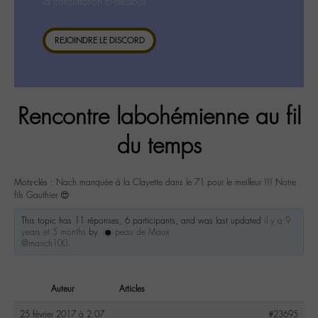
la consultation ci-dessous.
REJOINDRE LE DISCORD
Rencontre labohémienne au fil
du temps
Mots-clés :
Nach manquée à la Clayette dans le 71 pour le meilleur !!! Notre
fils Gauthier 😍
This topic has 11 réponses, 6 participants, and was last updated
il y a 9
years et 5 months
by
peau de Maux
@marich100
.
Auteur
Articles
25 février 2017 à 2:07
#23695