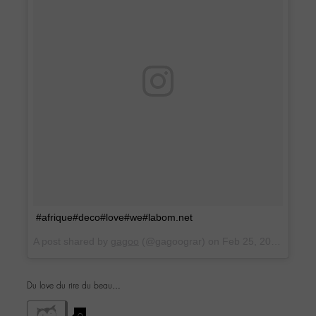
#afrique#deco#love#we#labom.net
A post shared by
gagoo
(@gagoograr) on
Feb 25, 2017 at 8:51am PST
Du love du rire du beau…