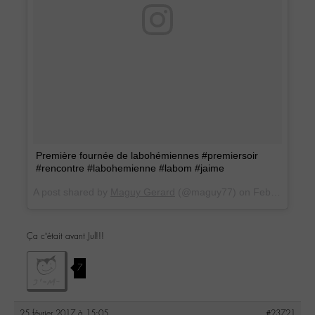
Première fournée de labohémiennes #premiersoir
#rencontre #labohemienne #labom #jaime
A post shared by
Maguy Gerard
(@maguy77) on
Feb 24, 2017 at 4:45pm PST
Ça c’était avant Jul!!!
7
25 février 2017 à 15:05
#23721