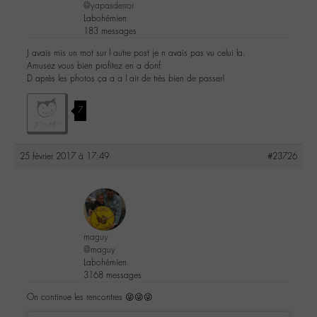
@yapasderror
Labohémien
183 messages
J avais mis un mot sur l autre post je n avais pas vu celui la.
Amusez vous bien profitez en a donf
D après les photos ça a a l air de très bien de passer!
7
25 février 2017 à 17:49
#23726
maguy
@maguy
Labohémien
3168 messages
On continue les rencontres 😜😜😜