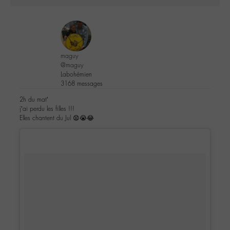
maguy
@maguy
Labohémien
3168 messages
2h du mat’
j’ai perdu les filles !!!
Elles chantent du Jul 😧😭😂