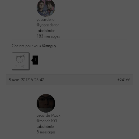
yapasderror
@yapasderror
Labohémien
183 messages
Content pour vous
@maguy
1
8 mars 2017 à 23:47
#24166
peau de Maux
@marich100
Labohémien
8 messages