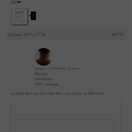
✌🏼&❤
8
25 février 2017 à 17:56
#23727
gagoo « j’aime donc je suis »
@gagoo
Labohémien
2367 messages
La petite deco qui nous mets bien…on est pas au Mali mais…