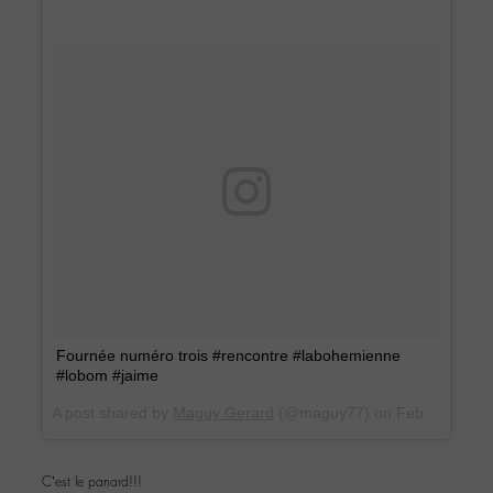
Fournée numéro trois #rencontre #labohemienne
#lobom #jaime
A post shared by
Maguy Gerard
(@maguy77) on
Feb 25, 2017 at 8:42am PST
C’est le panard!!!