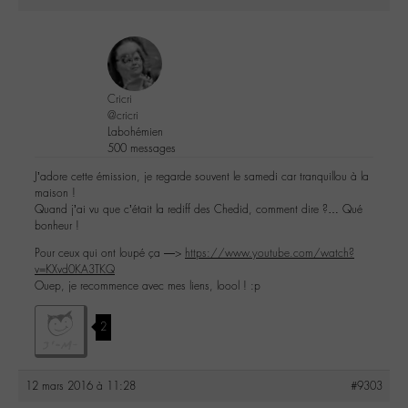
Cricri
@cricri
Labohémien
500 messages
J’adore cette émission, je regarde souvent le samedi car tranquillou à la
maison !
Quand j’ai vu que c’était la rediff des Chedid, comment dire ?… Qué
bonheur !
Pour ceux qui ont loupé ça —>
https://www.youtube.com/watch?
v=KXvd0KA3TKQ
Ouep, je recommence avec mes liens, loool ! :p
2
12 mars 2016 à 11:28
#9303