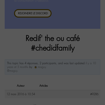
la consultation ci-dessous.
REJOINDRE LE DISCORD
Redif' the ou café
#chedidfamily
This topic has 4 réponses, 2 participants, and was last updated
il y a 10
years et 5 months
by
maguy
@maguy
.
Auteur
Articles
12 mars 2016 à 10:54
#9286