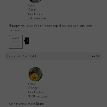
Cricri
@cricri
Labohémien
500 messages
@maguy
hihi, avec plaisir ! Ils sont trop choux tous les 4 dans cette
émission :)
2
12 mars 2016 à 11:40
#9305
maguy
@maguy
Labohémien
3168 messages
Mais tellement choux
@cricri