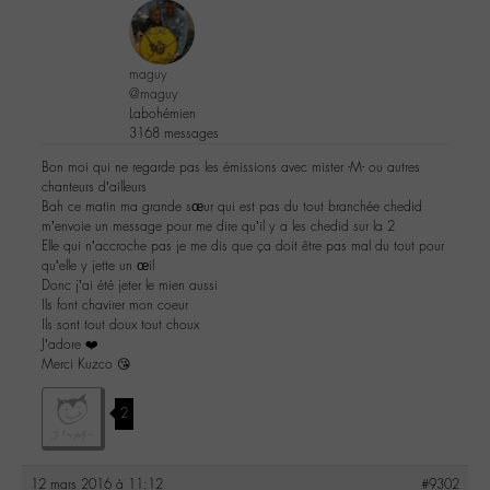
maguy
@maguy
Labohémien
3168 messages
Bon moi qui ne regarde pas les émissions avec mister -M- ou autres
chanteurs d’ailleurs
Bah ce matin ma grande sœur qui est pas du tout branchée chedid
m’envoie un message pour me dire qu’il y a les chedid sur la 2
Elle qui n’accroche pas je me dis que ça doit être pas mal du tout pour
qu’elle y jette un œil
Donc j’ai été jeter le mien aussi
Ils font chavirer mon coeur
Ils sont tout doux tout choux
J’adore ❤️
Merci Kuzco 😘
2
12 mars 2016 à 11:12
#9302