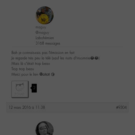
maguy
@maguy
Labohémien
3168 messages
Bah je connaissais pas l’émission en fait
Je regarde très peu la télé (sauf les nuits d’insomnie😂😂)
Mais là c’était trop beau
Trop trop beau
Merci pour le lien
@cricri
😘
2
12 mars 2016 à 11:38
#9304