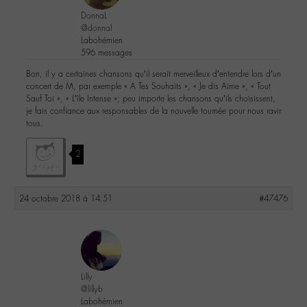
DonnaL
@donnal
Labohémien
596 messages
Bon, il y a certaines chansons qu’il serait merveilleux d’entendre lors d’un
concert de M, par exemple « A Tes Souhaits », « Je dis Aime », « Tout
Sauf Toi », « L’île Intense »; peu importe les chansons qu’ils choisissent,
je fais confiance aux responsables de la nouvelle tournée pour nous ravir
tous.
2
24 octobre 2018 à 14:51
#47476
Lilly
@lillyb
Labohémien