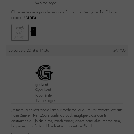
948 messages
Oh je milite aussi pour le retour de Est ce que c’est ça et Ton Écho en
concert ! 💣💣💣
1
25 octobre 2018 à 14:36
#47495
goulvenh
@goulvenh
Labohémien
19 messages
J’aimerai bien réentendre l’amour mathématique , mister mystère, cet aire
t une âme en live …Sans parler du pack magique classique in
contournable « Je dis aime, machistador, ondes sensuelles, mama sam,
batpême, … » En fait il faudrait un concert de 5h !!!