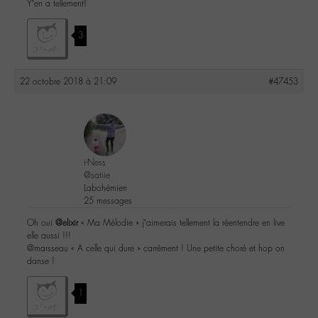
Y’en a tellement!
3
22 octobre 2018 à 21:09
#47453
i-Ness
@satiie
Labohémien
25 messages
Oh oui
@elixir
« Ma Mélodie » j’aimerais tellement la réentendre en live
elle aussi !!!
@marsseau « A celle qui dure » carrément ! Une petite choré et hop on
danse !
1