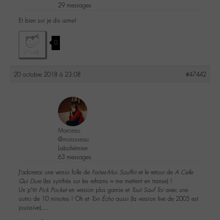
29 messages
Et bien sur je dis aime!
0
20 octobre 2018 à 23:08
#47442
Marceau
@marssseau
Labohémien
63 messages
J’adorerai une versio folle de
Faites-Moi Souffrir
et le retour de
A Celle
Qui Dure
(les synthés sur les refrains = me mettent en transe) !
Un p’tit
Pick Pocket
en version plus garnie et
Tout Sauf Toi
avec une
outro de 10 minutes ! Oh et
Ton Écho
aussi (la version live de 2005 est
jouissive)….