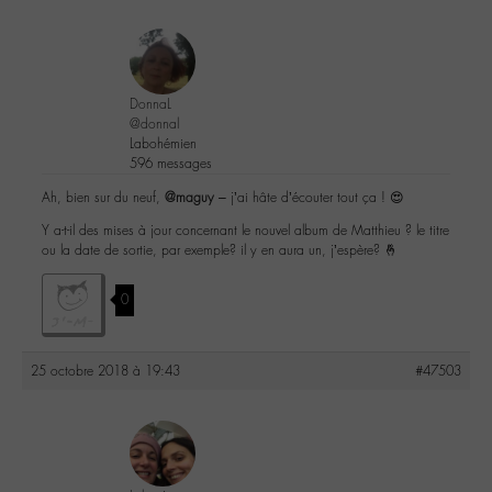
DonnaL
@donnal
Labohémien
596 messages
Ah, bien sur du neuf,
@maguy
– j’ai hâte d’écouter tout ça ! 😍
Y a-t-il des mises à jour concernant le nouvel album de Matthieu ? le titre
ou la date de sortie, par exemple? il y en aura un, j’espère? 🤞
0
25 octobre 2018 à 19:43
#47503