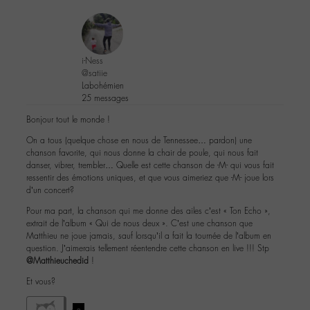
i-Ness
@satiie
Labohémien
25 messages
Bonjour tout le monde !
On a tous (quelque chose en nous de Tennessee… pardon) une
chanson favorite, qui nous donne la chair de poule, qui nous fait
danser, vibrer, trembler… Quelle est cette chanson de -M- qui vous fait
ressentir des émotions uniques, et que vous aimeriez que -M- joue lors
d’un concert?
Pour ma part, la chanson qui me donne des ailes c’est « Ton Echo »,
extrait de l’album « Qui de nous deux ». C’est une chanson que
Matthieu ne joue jamais, sauf lorsqu’il a fait la tournée de l’album en
question. J’aimerais tellement réentendre cette chanson en live !!! Stp
@Matthieuchedid
!
Et vous?