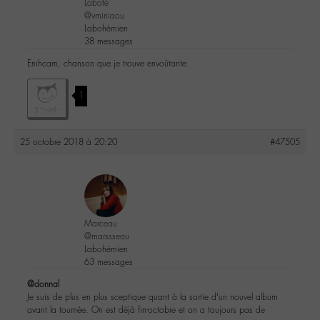
Laboté
@vminiaou
Labohémien
38 messages
Enihcam, chanson que je trouve envoûtante.
1
25 octobre 2018 à 20:20
#47505
Marceau
@marssseau
Labohémien
63 messages
@donnal
Je suis de plus en plus sceptique quant à la sortie d’un nouvel album
avant la tournée. On est déjà fin-octobre et on a toujours pas de