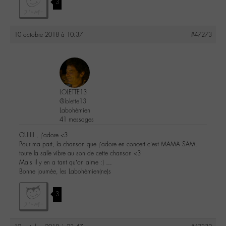
3
10 octobre 2018 à 10:37
#47273
LOLETTE13
@lolette13
Labohémien
41 messages
OUIIII , j’adore <3
Pour ma part, la chanson que j’adore en concert c’est MAMA SAM,
toute la salle vibre au son de cette chanson <3
Mais il y en a tant qu’on aime :) …
Bonne journée, les Labohémien(ne)s
3