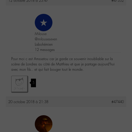
12 octobre 2018 à 23:47
#47332
Milouse
@milouseseven
Labohémien
12 messages
Pour moi c est Amssetou car je garde ce souvenir inoubliable sur la
scène de Londres au côté de Matthieu et que je partage aujourd’hui
avec mon fils.. et qui fait bouger tout le monde.
5
20 octobre 2018 à 21:38
#47440