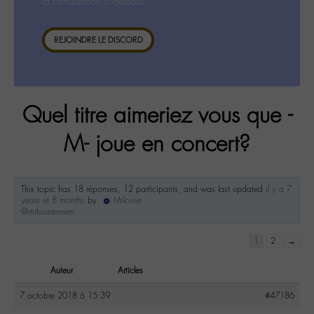
la consultation ci-dessous.
REJOINDRE LE DISCORD
Quel titre aimeriez vous que -
M- joue en concert?
This topic has 18 réponses, 12 participants, and was last updated
il y a 7
years et 8 months
by
Milouse
@milouseseven
.
1
2
→
Auteur
Articles
7 octobre 2018 à 15:39
#47186