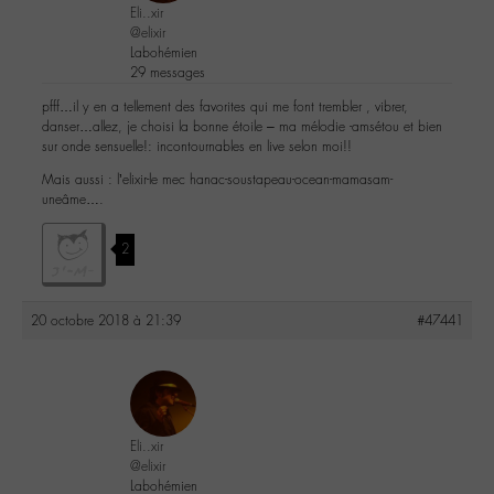
Eli..xir
@elixir
Labohémien
29 messages
pfff…il y en a tellement des favorites qui me font trembler , vibrer,
danser…allez, je choisi la bonne étoile – ma mélodie -amsétou et bien
sur onde sensuelle!: incontournables en live selon moi!!
Mais aussi : l’elixir-le mec hanac-soustapeau-ocean-mamasam-
uneâme….
2
20 octobre 2018 à 21:39
#47441
Eli..xir
@elixir
Labohémien