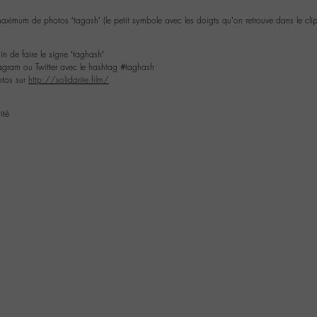
ximum de photos ‘tagash’ (le petit symbole avec les doigts qu’on retrouve dans le clip 
n de faire le signe ‘taghash’
tagram ou Twitter avec le hashtag #taghash
otos sur
http://solidarite.film/​
ité