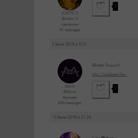
3
LOLETTE13
@lolette13
Labohémien
41 messages
5 février 2018 à 9:21
@lolette Toujours!!
http://solidarite.film/
labom
2
@labom
Keymaster
656 messages
13 février 2018 à 21:24