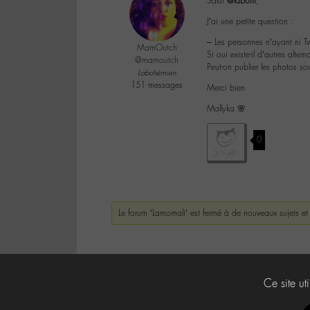
Salut
@labom
,
J’ai une petite question :
– Les personnes n’ayant ni Twi
MamOutch
Si oui existe-il d’autres altern
@mamoutch
Peut-on publier les photos so
Labohémien
151 messages
Merci bien
Mallyka 🌸
0
Le forum ‘Lamomali’ est fermé à de nouveaux sujets et
Ce site ut