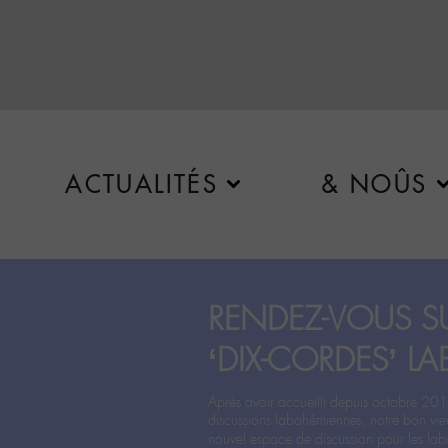
ACTUALITÉS
& NOÛS
RENDEZ-VOUS SU
‘DIX-CORDES’ LA
Après avoir accueilli depuis octobre 201
discussions labohémiennes, notre bon vie
nouvel espace de discussion pour les labo