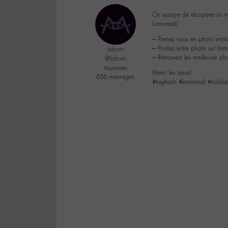
On essaye de récupérer un ma
Lamomali)
– Prenez vous en photo entrai
– Postez votre photo sur Ins
labom
– Retrouvez les meilleures ph
@labom
Keymaster
Merci les amis!
656 messages
#taghash #lamomali #solidar