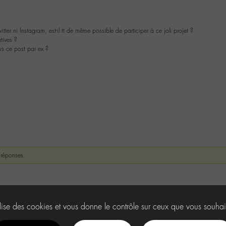
tter ni Instagram, est-il tt de même possible de participer à ce joli projet ?
atives ?
us ce post par ex ?
 réponses.
ilise des cookies et vous donne le contrôle sur ceux que vous souhai