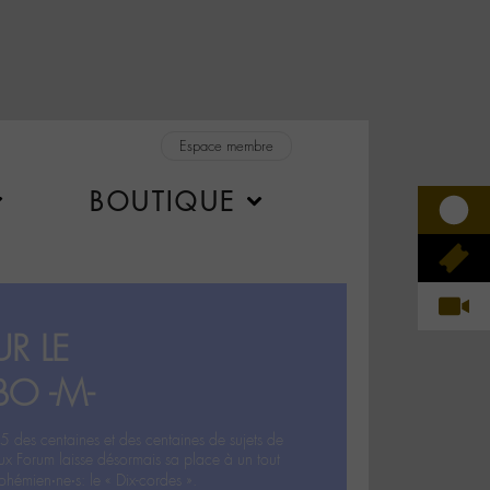
Espace membre
BOUTIQUE
R LE
BO -M-
5 des centaines et des centaines de sujets de
ux Forum laisse désormais sa place à un tout
hémien‧ne‧s: le « Dix-cordes ».