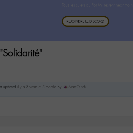
Tous les sujets du For-M- restent néanmoin
REJOINDRE LE DISCORD
Solidarité"
ast updated
il y a 8 years et 5 months
by
MamOutch