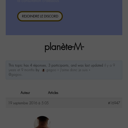
la consultation ci-dessous.
REJOINDRE LE DISCORD
planète-M-
This topic has 4 réponses, 3 participants, and was last updated
il y a 9
years et 9 months
by
gagoo « j’aime donc je suis »
@gagoo
.
Auteur
Articles
19 septembre 2016 à 5:05
#16947