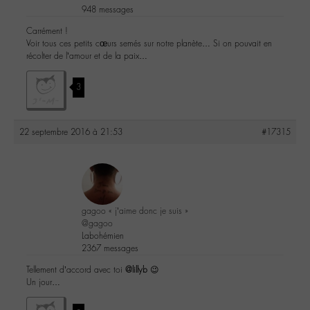
948 messages
Carrément !
Voir tous ces petits cœurs semés sur notre planète… Si on pouvait en
récolter de l’amour et de la paix…
3
22 septembre 2016 à 21:53
#17315
gagoo « j’aime donc je suis »
@gagoo
Labohémien
2367 messages
Tellement d’accord avec toi
@lillyb
😉
Un jour…