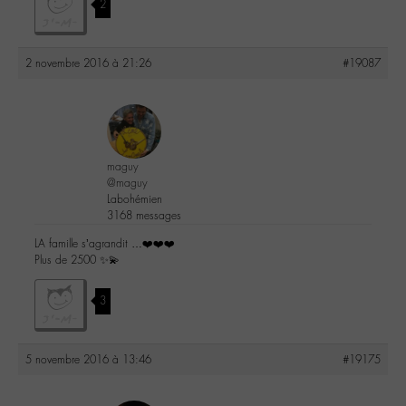
2
2 novembre 2016 à 21:26
#19087
maguy
@maguy
Labohémien
3168 messages
LA famille s’agrandit …❤️❤️❤️
Plus de 2500 ✨💫
3
5 novembre 2016 à 13:46
#19175