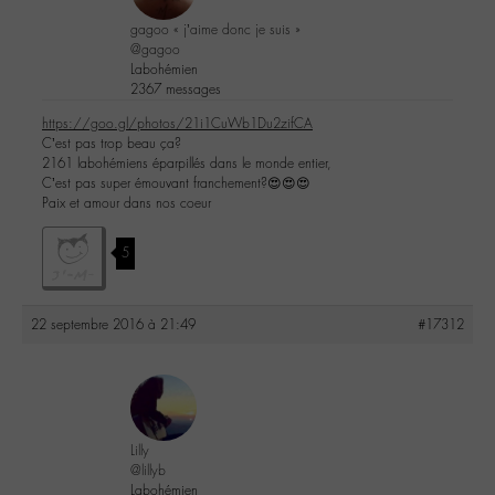
gagoo « j’aime donc je suis »
@gagoo
Labohémien
2367 messages
https://goo.gl/photos/21i1CuWb1Du2zifCA
C’est pas trop beau ça?
2161 labohémiens éparpillés dans le monde entier,
C’est pas super émouvant franchement?😍😍😍
Paix et amour dans nos coeur
5
22 septembre 2016 à 21:49
#17312
Lilly
@lillyb
Labohémien