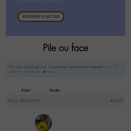
la consultation ci-dessous.
REJOINDRE LE DISCORD
Pile ou face
This topic has 0 réponse, 1 participant, and was last updated
il y a 10
years et 1 months
by
maguy
.
Auteur
Articles
20 juin 2016 à 8:29
#14155