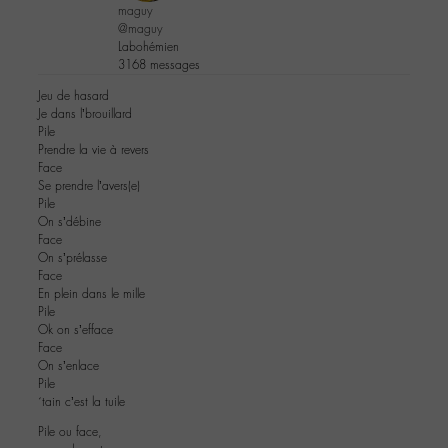
maguy
@maguy
Labohémien
3168 messages
Jeu de hasard
Je dans l’brouillard
Pile
Prendre la vie à revers
Face
Se prendre l’avers(e)
Pile
On s’débine
Face
On s’prélasse
Face
En plein dans le mille
Pile
Ok on s’efface
Face
On s’enlace
Pile
´tain c’est la tuile
Pile ou face,