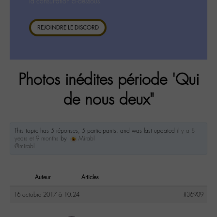
la consultation ci-dessous.
REJOINDRE LE DISCORD
Photos inédites période 'Qui
de nous deux"
This topic has 5 réponses, 5 participants, and was last updated
il y a 8
years et 9 months
by
Mirabl
@mirabl
.
Auteur
Articles
16 octobre 2017 à 10:24
#36909