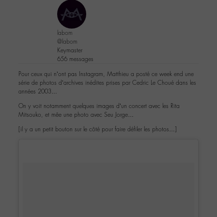
labom
@labom
Keymaster
656 messages
Pour ceux qui n’ont pas Instagram, Matthieu a posté ce week end une
série de photos d’archives inédites prises par Cedric Le Choué dans les
années 2003…
On y voit notamment quelques images d’un concert avec les Rita
Mitsouko, et mêe une photo avec Seu Jorge…
[il y a un petit bouton sur le côté pour faire défiler les photos…]