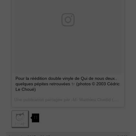
Pour la réédition double vinyle de Qui de nous deux..
quelques pépites retrouvées ✨ (photos © 2003 Cédric
Le Choué)
Une publication partagée par -M- Matthieu Chedid (@m_chedid) le
11