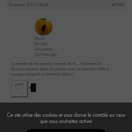
19 octobre 2017 à 22:46
#37029
Mirabl
@mirabl
Labohémien
233 messages
La période de mes premiers concerts de M… Forcement j’M.
De doux souvenirs pleins de guitares roses, en attendant d’être à
nouveau transporté sur lamomali airlines !
0
Ce site utilise des cookies et vous donne le contrôle sur ceux
Le forum ‘Les Raretés’ est fermé à de nouveaux sujets et réponses.
que vous souhaitez activer