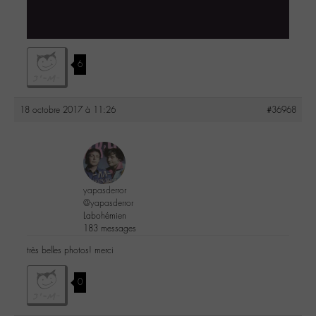
6
18 octobre 2017 à 11:26
#36968
yapasderror
@yapasderror
Labohémien
183 messages
très belles photos! merci
0