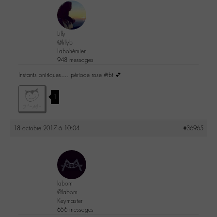
Lilly
@lillyb
Labohémien
948 messages
Instants oniriques…. période rose #tbt 💕
1
18 octobre 2017 à 10:04
#36965
labom
@labom
Keymaster
656 messages