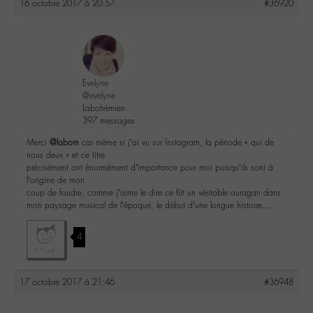
16 octobre 2017 à 20:57
#36920
Evelyne
@evelyne
Labohémien
397 messages
Merci
@labom
car même si j’ai vu sur Instagram, la période « qui de
nous deux » et ce titre
précisément ont énormément d’importance pour moi puisqu’ils sont à
l’origine de mon
coup de foudre, comme j’aime le dire ce fût un véritable ouragan dans
mon paysage musical de l’époque, le début d’une longue histoire…..
4
17 octobre 2017 à 21:46
#36948