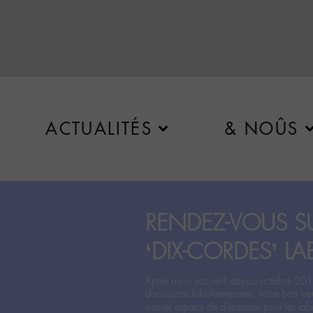
ACTUALITÉS
& NOÛS
RENDEZ-VOUS SU
‘DIX-CORDES’ LA
Après avoir accueilli depuis octobre 201
discussions labohémiennes, notre bon vie
nouvel espace de discussion pour les labo