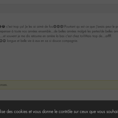
😂 c’est trop ça! Je les ai aimé de fou😍😍😍!Pourtant qu est ce que j’avais peur le 
 repenser à toute nos années ensemble…de belles années malgré les pertes!de belles an
…et souvent je me dis retourne en arrière la bas c’est chez toi!Mais trop de…arffff.
😉😉 longue et belle vie à eux en sa si douce compagnie.
onses.
ilise des cookies et vous donne le contrôle sur ceux que vous souhai