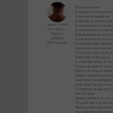
Écoute,écoute moi
Je sais pas je me souviens p
Écoute écoute regarde moi
Je sais pas je sais plus pour
gagoo « j’aime
Écoute écoute bon sang de 
donc je suis »
Je comprend pas je comprend 
@gagoo
Regarde regarde ne vois tu pa
Labohémien
Écoute écoute je te dis écou
2367 messages
J’ai pas fais exprès de laiss
Écoute mais écoute nom de 
C’est qui ces gens qui me v
Arrête arrête ne dis pas ça
Si c’était mes enfants je m’e
Pourquoi pourquoi tu me lais
J’me fou de ce que le médecin
Seigneur seigneur je ne com
Assez assez ne m obligez pas
Assez pitier c’est qui cet ho
Il m’embrasse en pleurant,il v
Fait chier pitier
seigneur pardonne moi oui je 
Oh grand dieu je ne sais plu
Pleure pas pleure pas juste 
Vos visages me sont inconnu