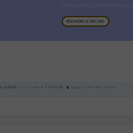
Tous les sujets du For-M- restent néanmoin
REJOINDRE LE DISCORD
ast updated
il y a 10 years et 2 months
by
gagoo « j’aime donc je suis »