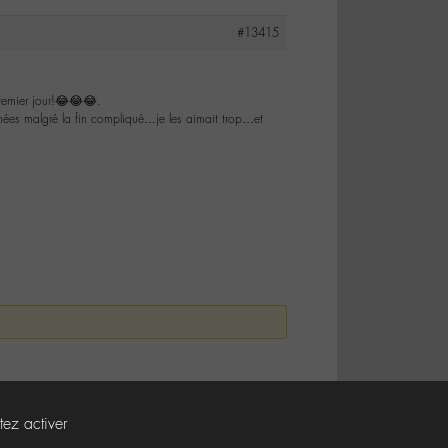
#13415
premier jour!😂😂😂.
nées malgré la fin compliqué…je les aimait trop…et
tez activer