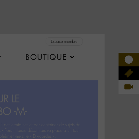
Espace membre
BOUTIQUE
R LE
BO -M-
5 des centaines et des centaines de sujets de
ux Forum laisse désormais sa place à un tout
hémien‧ne‧s: le « Dix-cordes ».