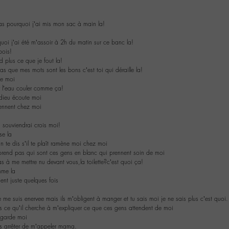
as pourquoi j’ai mis mon sac à main la!
quoi j’ai été m’assoir à 2h du matin sur ce banc la!
bois!
plus ce que je fout la!
s que mes mots sont les bons c’est toi qui déraille la!
te moi
er l’eau couler comme ça!
dieu écoute moi
iennent chez moi
n souviendrai crois moi!
se la
 te dis s’il te plaît ramène moi chez moi
prend pas qui sont ces gens en blanc qui prennent soin de moi
 à me mettre nu devant vous,la toilette?c’est quoi ça!
mme la
ient juste quelques fois
me suis enervee mais ils m’obligent à manger et tu sais moi je ne sais plus c’est quoi.
s ce qu’il cherche à m’expliquer ce que ces gens attendent de moi
regarde moi
s arrêter de m’appeler mama.