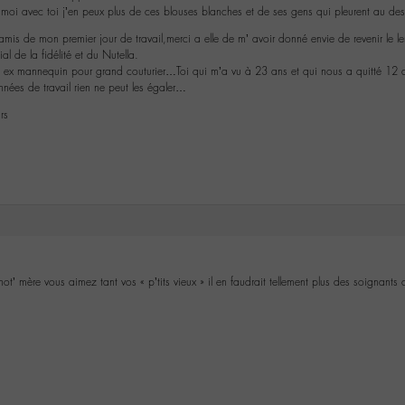
oi avec toi j’en peux plus de ces blouses blanches et de ses gens qui pleurent au de
s de mon premier jour de travail,merci a elle de m’ avoir donné envie de revenir le l
al de la fidélité et du Nutella.
 ex mannequin pour grand couturier…Toi qui m’a vu à 23 ans et qui nous a quitté 12 a
années de travail rien ne peut les égaler…
rs
 not’ mère vous aimez tant vos « p’tits vieux » il en faudrait tellement plus des soignan