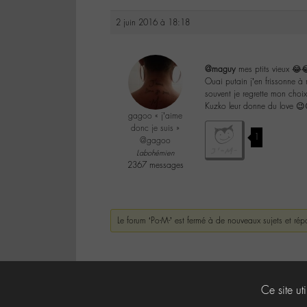
2 juin 2016 à 18:18
@maguy
mes ptits vieux 😂
Ouai putain j’en frissonne à
souvent je regrette mon choix
Kuzko leur donne du love 😉
gagoo « j’aime
donc je suis »
1
@gagoo
Labohémien
2367 messages
Le forum ‘Po-M-’ est fermé à de nouveaux sujets et rép
Ce site ut