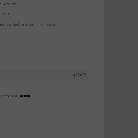
ssus de moi.
endemain,
ns plus tard juste avant mon depart.
#13412
ts comme vous ❤️❤️❤️