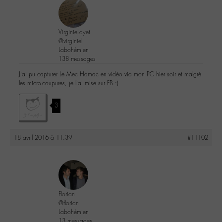
VirginieLayet
@virginiel
Labohémien
138 messages
J’ai pu capturer Le Mec Hamac en vidéo via mon PC hier soir et malgré
les micro-coupures, je l’ai mise sur FB :)
3
18 avril 2016 à 11:39
#11102
Florian
@florian
Labohémien
13 messages