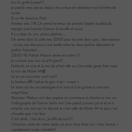
moi la gaité lyrique!!!
Je prends mes places depuis ma voiture en attendant mon binôme de
soirée
Et on file direction Paris
Arrivées vers 19h,On prend le temps de prendre l’apéro (vodka),de
manger (une histoire d’amour la bouffe et nous)
Il y a deja du son ,piano,platines…
On rentre dans la salle vers 20h30 pour écouter deux gars, deux pianos
: un jeu,une discussion,une battle entre les deux parfois déroutant et
parfois t’envolant …
22h30/45 Patrick Watson rentre en scène !!!
Je connais pas moi ce p’tit gars!!!
J’entends sa voix et je me dis p’tain elle va s’accorder grave bien avec
la voix de Mister -M-😍
Lui et ses musiciens sont top!!!
Le batteur pffff j’adore le gars il est « investi »
La nana qui les accompagne à la voix et à la guitare a une voix
magnifique
Monsieur Watson sort des papiers et commence à chanter un truc sur
l’orthographe de l’amour (enfin moi j’me prend comme ça) et et et tu
entends une voix qui lui répond et c’est celle de Mister -M- et que c’est
chouette,que c’est bon
C’est drole ,c’est doux .Je kiffe de fou!!!!
Chouchou entre en scène après ça pour nous faire son « mec hamac »
superbement jouée,chantée!!!