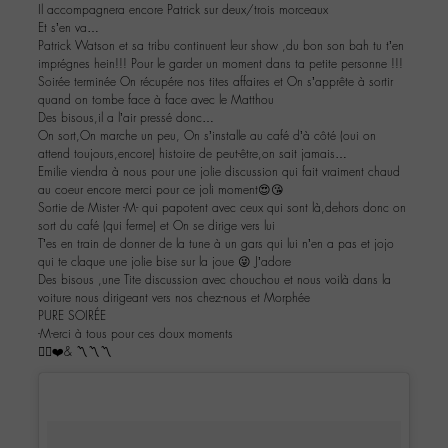
Il accompagnera encore Patrick sur deux/trois morceaux
Et s’en va…
Patrick Watson et sa tribu continuent leur show ,du bon son bah tu t’en
imprégnes hein!!! Pour le garder un moment dans ta petite personne !!!
Soirée terminée On récupére nos tites affaires et On s’apprête à sortir
quand on tombe face à face avec le Matthou
Des bisous,il a l’air pressé donc…
On sort,On marche un peu, On s’installe au café d’à côté (oui on
attend toujours,encore) histoire de peut-être,on sait jamais…
Emilie viendra à nous pour une jolie discussion qui fait vraiment chaud
au coeur encore merci pour ce joli moment😍😘
Sortie de Mister -M- qui papotent avec ceux qui sont là,dehors donc on
sort du café (qui ferme) et On se dirige vers lui
T’es en train de donner de la tune à un gars qui lui n’en a pas et jojo
qui te claque une jolie bise sur la joue 😜 J’adore
Des bisous ,une Tite discussion avec chouchou et nous voilà dans la
voiture nous dirigeant vers nos chez-nous et Morphée
PURE SOIRÉE
-M-erci à tous pour ces doux moments
✌🏼️❤️& 〽️〽️〽️