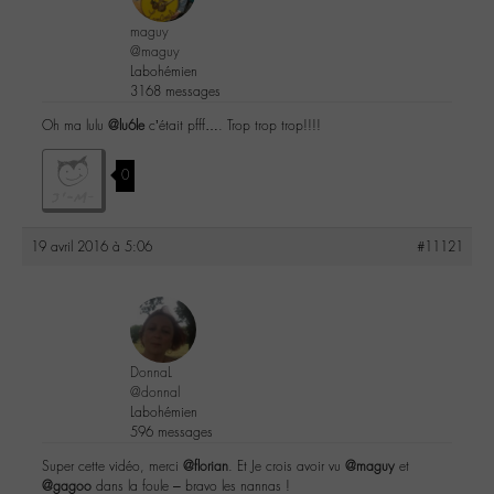
maguy
@maguy
Labohémien
3168 messages
Oh ma lulu
@lu6le
c’était pfff…. Trop trop trop!!!!
0
19 avril 2016 à 5:06
#11121
DonnaL
@donnal
Labohémien
596 messages
Super cette vidéo, merci
@florian
. Et Je crois avoir vu
@maguy
et
@gagoo
dans la foule – bravo les nannas !