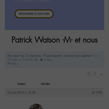
la consultation ci-dessous.
REJOINDRE LE DISCORD
Patrick Watson -M- et nous
This topic has 15 réponses, 10 participants, and was last updated
il y a
10 years et 3 months
by
maguy
@maguy
.
1
2
→
Auteur
Articles
18 avril 2016 à 10:38
#11092