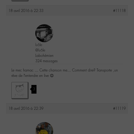
18 avril 2016 à 22:33
#11118
lu6le
@lu6le
Labohémien
324 messages
Le mec hamac … Cette chanson me… Comment dire? Transporte ,un
rêve de l’entendre en live 😊
3
18 avril 2016 à 22:39
#11119