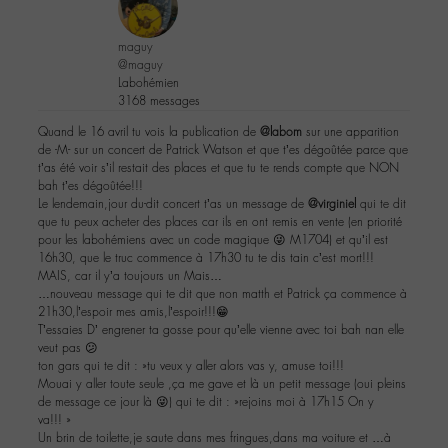
maguy
@maguy
Labohémien
3168 messages
Quand le 16 avril tu vois la publication de
@labom
sur une apparition
de -M- sur un concert de Patrick Watson et que t’es dégoûtée parce que
t’as été voir s’il restait des places et que tu te rends compte que NON
bah t’es dégoûtée!!!
Le lendemain,jour du-dit concert t’as un message de
@virginiel
qui te dit
que tu peux acheter des places car ils en ont remis en vente (en priorité
pour les labohémiens avec un code magique 😜 M1704) et qu’il est
16h30, que le truc commence à 17h30 tu te dis tain c’est mort!!!
MAIS, car il y’a toujours un Mais…
…nouveau message qui te dit que non matth et Patrick ça commence à
21h30,l’espoir mes amis,l’espoir!!!😁
T’essaies D’ engrener ta gosse pour qu’elle vienne avec toi bah nan elle
veut pas 😕
ton gars qui te dit : »tu veux y aller alors vas y, amuse toi!!!
Mouai y aller toute seule ,ça me gave et là un petit message (oui pleins
de message ce jour là 😜) qui te dit : »rejoins moi à 17h15 On y
va!!! »
Un brin de toilette,je saute dans mes fringues,dans ma voiture et …à