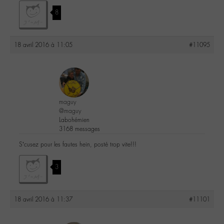
8
18 avril 2016 à 11:05
#11095
maguy
@maguy
Labohémien
3168 messages
S’cusez pour les fautes hein, posté trop vite!!!
3
18 avril 2016 à 11:37
#11101