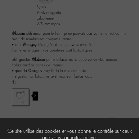
Sylvia
@sylviaeugenia
Labohémien
279 messages
@labom
ohh merci pour le lien , je ne pouvais pas voir en direct car il y
avait de nombreuses coupures Internet .
♠ cher
@maguy
très agréable ce que vous avez écrit.
J’aime les images , vos aventures sont fantastiques .
ohh gracias
@labom
por el enlace, no lo pude ver en vivo porque
habia muchos cortes de internet.
♠ querida
@maguy
muy lindo lo que escribiste.
me gustan las fotos, tus aventuras son fantasticas.
:) ;)
3
1
2
→
Ce site utilise des cookies et vous donne le contrôle sur ceux
Le forum ‘-M- & moi’ est fermé à de nouveaux sujets et réponses.
que vous souhaitez activer