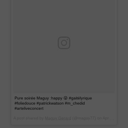
Pure soirée Maguy :happy 😜 #gaitélyrique
#foliedouce #patrickwatson #m_chedid
#arteliveconcert
A post shared by
Maguy Gerard
(@maguy77) on
Apr 17, 2016 at 4:22pm PDT