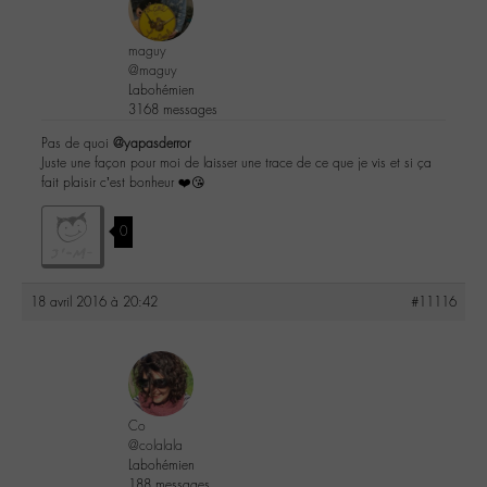
maguy
@maguy
Labohémien
3168 messages
Pas de quoi
@yapasderror
Juste une façon pour moi de laisser une trace de ce que je vis et si ça
fait plaisir c’est bonheur ❤️😘
0
18 avril 2016 à 20:42
#11116
Co
@colalala
Labohémien
188 messages