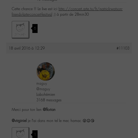
Cette chance !! Le live est ici
http://concert.arte.tv/fr/patrick-watson-
friends-larte-concert-festival
;) à partir de 28min30
6
18 avril 2016 à 12:29
#11103
maguy
@maguy
Labohémien
3168 messages
Merci pour ton lien
@florian
@virginiel
je l’ai dans mon tel le mec hamac 😜😉😘
1