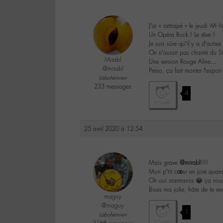
J’ai « rattrapé » le jeudi -M- 
Un Opéra Rock ! Le rêve !
Je suis sûre qu’il y a d’autre
On n’aurait pas chanté du 
Mirabl
Une version Rouge Aline…
@mirabl
Perso, ça fait monter l’espoi
Labohémien
233 messages
4
25 avril 2020 à 12:54
Mais grave
@mirabl
!!!!
Mon p’tit cœur en joie quand
Oh oui starmania 😂 ça nous 
Bises ma jolie, hâte de te rev
maguy
@maguy
1
Labohémien