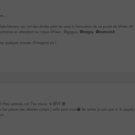
hier…
s labohémiens qui ont des étoiles plein les yeux à l’évocation de ce projet de Mister -M-.
Starmania en attendant au cirque d’hiver…@gagoo,
@maguy
,
@mamoutch
r en quelques minutes d’imaginer ça !
 Hani entendu ça! T’es raison: le RÊVE 😍
fait passer des attentes sympa ( enfin pour nous😂 les autres je sais pas si ils appréc
oir