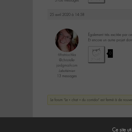
3168 messages
25 avril 2020 à 14:58
Également très excitée par ce
Et encore un autre projet don
0
-M-atriochka
@christelle-
jardgmail-com
Labohémien
13 messages
Le forum ‘Le « chat » du corridor’ est fermé à de nouv
Ce site ut