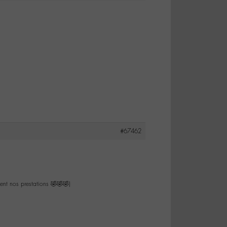
#67462
ient nos prestations 🤣🤣🤣)