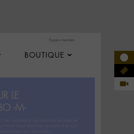
Espace membre
BOUTIQUE
R LE
BO -M-
5 des centaines et des centaines de sujets de
ux Forum laisse désormais sa place à un tout
hémien‧ne‧s: le « Dix-cordes ».