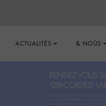
ACTUALITÉS
& NOÛS
RENDEZ-VOUS SU
‘DIX-CORDES’ LA
Après avoir accueilli depuis octobre 201
discussions labohémiennes, notre bon vie
nouvel espace de discussion pour les labo