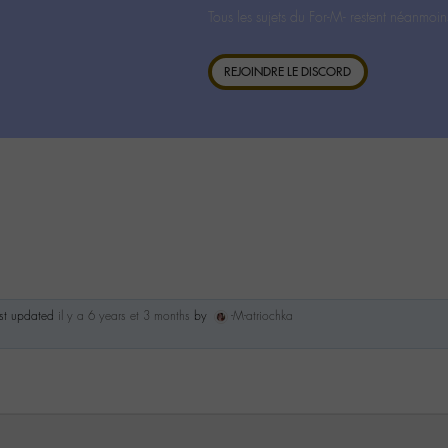
Tous les sujets du For-M- restent néanmoin
REJOINDRE LE DISCORD
ast updated
il y a 6 years et 3 months
by
-M-atriochka