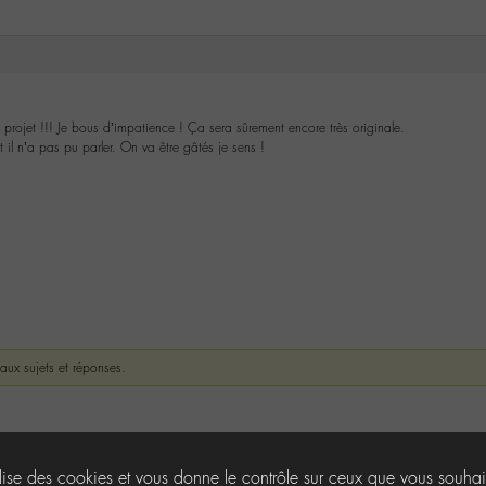
 projet !!! Je bous d’impatience ! Ça sera sûrement encore très originale.
t il n’a pas pu parler. On va être gâtés je sens !
eaux sujets et réponses.
ilise des cookies et vous donne le contrôle sur ceux que vous souhai