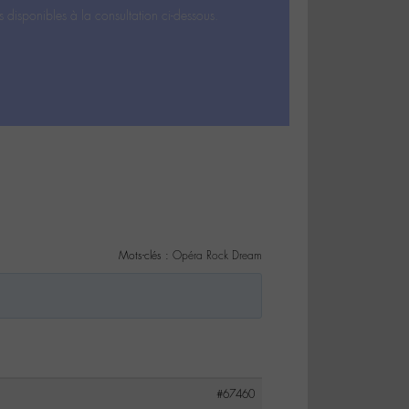
s disponibles à la consultation ci-dessous.
Mots-clés :
Opéra Rock Dream
#67460