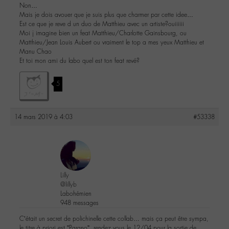
Non…
Mais je dois avouer que je suis plus que charmer par cette idee…
Est ce que je reve d un duo de Matthieu avec un artiste?ouiiiiii
Moi j imagine bien un feat Matthieu/Charlotte Gainsbourg, ou
Matthieu/Jean Louis Aubert ou vraiment le top a mes yeux Matthieu et
Manu Chao
Et toi mon ami du labo quel est ton feat revé?
5
14 mars 2019 à 4:03
#53338
Lilly
@lillyb
Labohémien
948 messages
C’était un secret de polichinelle cette collab… mais ça peut être sympa,
le titre à priori est ”Parano”, rendez vous le 12/04 pour la sortie de