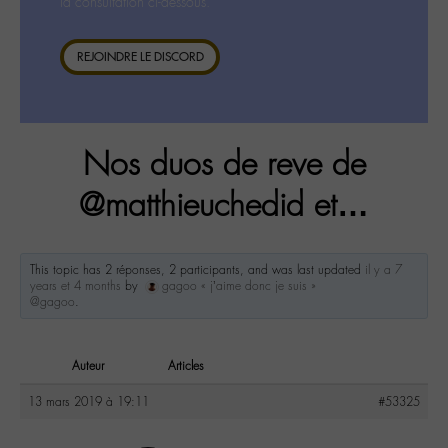
la consultation ci-dessous.
REJOINDRE LE DISCORD
Nos duos de reve de
@matthieuchedid et…
This topic has 2 réponses, 2 participants, and was last updated
il y a 7
years et 4 months
by
gagoo « j’aime donc je suis »
@gagoo
.
Auteur
Articles
13 mars 2019 à 19:11
#53325