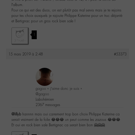
l’album.
Pour ce qui est des duos, on est plutôt pas mal servis mais je te rejoins
pour tes choix auxquels je rajoute Philippe Katerine pour un truc déjanté
et Bertignac pour un gros rock bien sale !
1
15 mars 2019 à 2:48
#53373
gagoo « j’aime donc je suis »
@gagoo
Labohémien
2367 messages
@lillyb
hannnn mais oui carrement trop bon choix Philippe Katerine ca
serait vraiment de la folie 😂😂😂 un peut comme les zazous 😂😂😂
Et oui en rock bien sale Bertignac ca serait bien bon 🤗🤗🤗