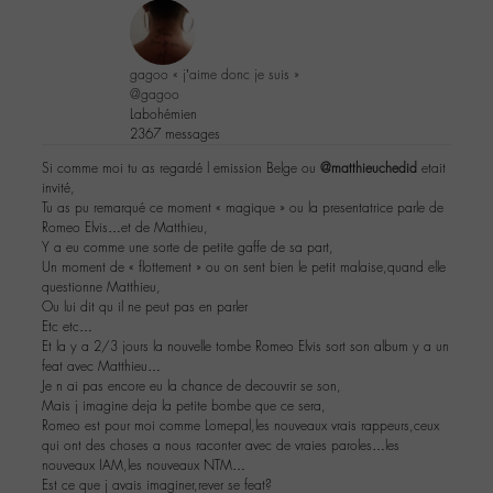
gagoo « j’aime donc je suis »
@gagoo
Labohémien
2367 messages
Si comme moi tu as regardé l emission Belge ou
@matthieuchedid
etait
invité,
Tu as pu remarqué ce moment « magique » ou la presentatrice parle de
Romeo Elvis…et de Matthieu,
Y a eu comme une sorte de petite gaffe de sa part,
Un moment de « flottement » ou on sent bien le petit malaise,quand elle
questionne Matthieu,
Ou lui dit qu il ne peut pas en parler
Etc etc…
Et la y a 2/3 jours la nouvelle tombe Romeo Elvis sort son album y a un
feat avec Matthieu…
Je n ai pas encore eu la chance de decouvrir se son,
Mais j imagine deja la petite bombe que ce sera,
Romeo est pour moi comme Lomepal,les nouveaux vrais rappeurs,ceux
qui ont des choses a nous raconter avec de vraies paroles…les
nouveaux IAM,les nouveaux NTM…
Est ce que j avais imaginer,rever se feat?