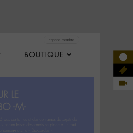
Espace membre
BOUTIQUE
R LE
BO -M-
5 des centaines et des centaines de sujets de
ux Forum laisse désormais sa place à un tout
hémien‧ne‧s: le « Dix-cordes ».