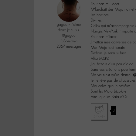
Pour pas m ‘ lacer
M’faudrait des Mojo noir et 
Les bottines
Divines
gagoo « j’aime
Celles qui m’accompagneraie
donc je suis »
Nangis,NewYork n’importe 
@gagoo
Pour pas m’lacet
Labohémien
J’mettrai mes converses de c
2367 messages
Mes Mojo tout terrain
Dedans je serai si bien
Allez M&PZ
J’ai besoin d’un peu d’aide
Sans vos créations pour fem
Ma vie n’est qu’un drame (
Je ne rêve pas de chaussures
Moi celles que je préféres
Sont les Mojo bicolore
Ainsi que les Baïa d’Or…
3