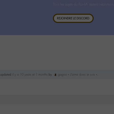
Tous les sujets du For-M- restent néanmoin
REJOINDRE LE DISCORD
st updated
il y a 10 years et 1 months
by
gagoo « j’aime donc je suis »
.