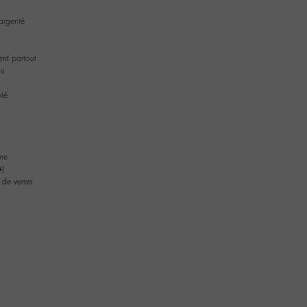
argenté
nt partout
ou
ôté
me
)
 de verres