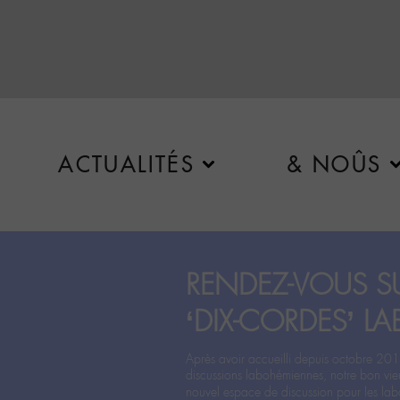
ACTUALITÉS
& NOÛS
RENDEZ-VOUS SU
‘DIX-CORDES’ LA
Après avoir accueilli depuis octobre 201
discussions labohémiennes, notre bon vie
nouvel espace de discussion pour les labo