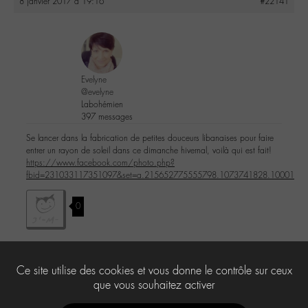
8 janvier 2017 à 19:16
#22141
Evelyne
@evelyne
Labohémien
397 messages
Se lancer dans la fabrication de petites douceurs libanaises pour faire
entrer un rayon de soleil dans ce dimanche hivernal, voilà qui est fait!
https://www.facebook.com/photo.php?
fbid=231033117351097&set=a.215652775555798.1073741828.100013332
0
Ce site utilise des cookies et vous donne le contrôle sur ceux
Le forum ‘-M-edia’ est fermé à de nouveaux sujets et réponses.
que vous souhaitez activer