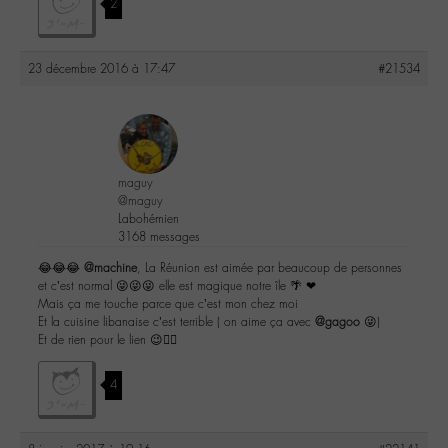
2
23 décembre 2016 à 17:47
#21534
maguy
@maguy
Labohémien
3168 messages
😂😂😂
@machine
, La Réunion est aimée par beaucoup de personnes
et c’est normal 😜😜😜 elle est magique notre île 🌴 ❤
Mais ça me touche parce que c’est mon chez moi
Et la cuisine libanaise c’est terrible ( on aime ça avec
@gagoo
😜)
Et de rien pour le lien 😉✌🏼
4