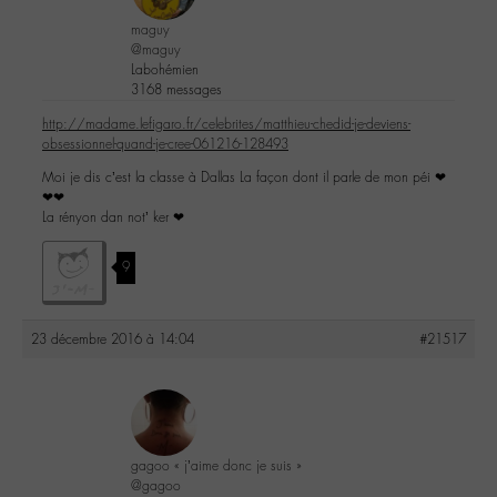
maguy
@maguy
Labohémien
3168 messages
http://madame.lefigaro.fr/celebrites/matthieu-chedid-je-deviens-
obsessionnel-quand-je-cree-061216-128493
Moi je dis c’est la classe à Dallas La façon dont il parle de mon péi ❤
❤❤
La rényon dan not’ ker ❤
9
23 décembre 2016 à 14:04
#21517
gagoo « j’aime donc je suis »
@gagoo