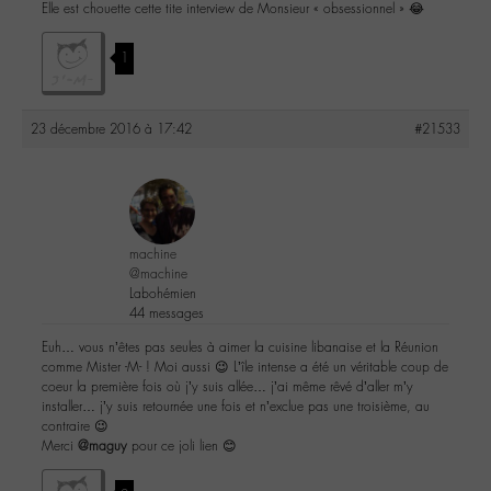
Elle est chouette cette tite interview de Monsieur « obsessionnel » 😂
1
23 décembre 2016 à 17:42
#21533
machine
@machine
Labohémien
44 messages
Euh… vous n’êtes pas seules à aimer la cuisine libanaise et la Réunion
comme Mister -M- ! Moi aussi 😉 L’île intense a été un véritable coup de
coeur la première fois où j’y suis allée… j’ai même rêvé d’aller m’y
installer… j’y suis retournée une fois et n’exclue pas une troisième, au
contraire 😉
Merci
@maguy
pour ce joli lien 😊