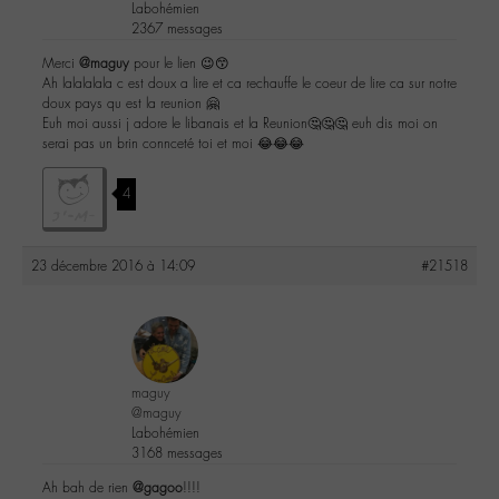
Labohémien
2367 messages
Merci
@maguy
pour le lien 😉😙
Ah lalalalala c est doux a lire et ca rechauffe le coeur de lire ca sur notre
doux pays qu est la reunion 🤗
Euh moi aussi j adore le libanais et la Reunion🤔🤔🤔 euh dis moi on
serai pas un brin connceté toi et moi 😂😂😂
4
23 décembre 2016 à 14:09
#21518
maguy
@maguy
Labohémien
3168 messages
Ah bah de rien
@gagoo
!!!!