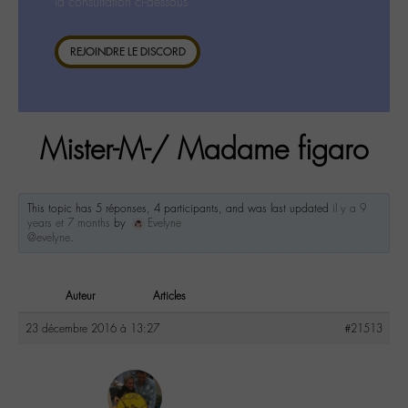
la consultation ci-dessous.
REJOINDRE LE DISCORD
Mister-M-/ Madame figaro
This topic has 5 réponses, 4 participants, and was last updated
il y a 9
years et 7 months
by
Evelyne
@evelyne
.
Auteur
Articles
23 décembre 2016 à 13:27
#21513