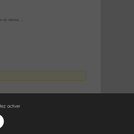
les du séisme …
tez activer
Spotify
Deezer
Apple