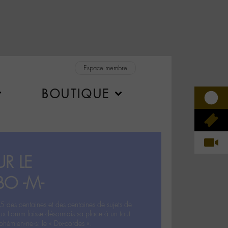
Espace membre
BOUTIQUE
R LE
BO -M-
5 des centaines et des centaines de sujets de
ux Forum laisse désormais sa place à un tout
hémien‧ne‧s: le « Dix-cordes ».