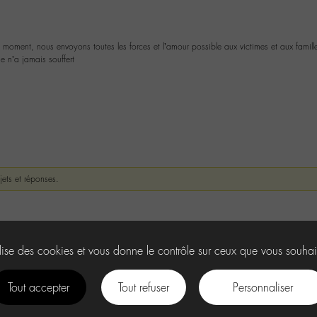
oment, nous envoyons toutes les forces et l’amour possible aux victimes et aux famil
e n’a jamais souffert
jets et réponses.
ilise des cookies et vous donne le contrôle sur ceux que vous souhai
Tout accepter
Tout refuser
Personnaliser
facebook
instagram
Youtube
Discord
tiktok
.
U