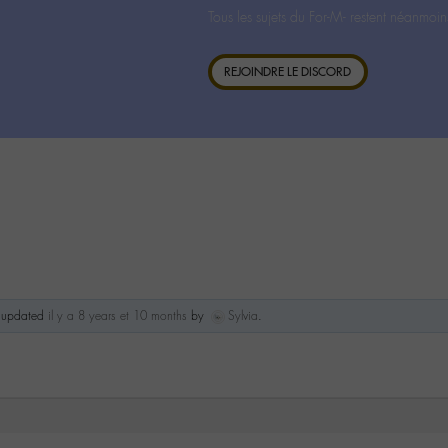
Tous les sujets du For-M- restent néanmoin
REJOINDRE LE DISCORD
st updated
il y a 8 years et 10 months
by
Sylvia
.