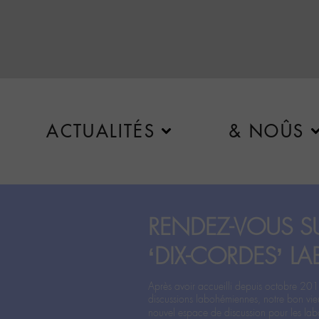
ACTUALITÉS
& NOÛS
RENDEZ-VOUS SU
‘DIX-CORDES’ LA
Après avoir accueilli depuis octobre 201
discussions labohémiennes, notre bon vie
nouvel espace de discussion pour les labo