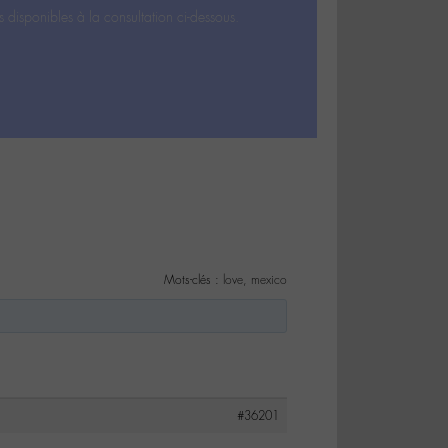
s disponibles à la consultation ci-dessous.
Mots-clés :
love
,
mexico
#36201