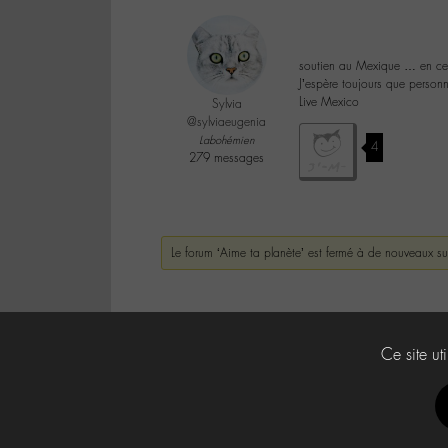
soutien au Mexique … en ce m
J’espère toujours que personn
Live Mexico
Sylvia
@sylviaeugenia
Labohémien
4
279 messages
Le forum ‘Aime ta planète’ est fermé à de nouveaux su
Ce site ut
Labo -M-
Contact
À propos
Press Kit -M-
CG