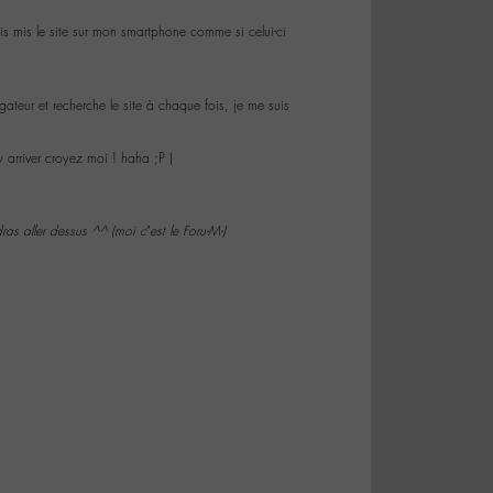
vais mis le site sur mon smartphone comme si celui-ci
vigateur et recherche le site à chaque fois, je me suis
arriver croyez moi ! haha ;P )
ras aller dessus ^^ (moi c’est le Foru-M-)