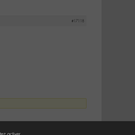
#17118
tez activer