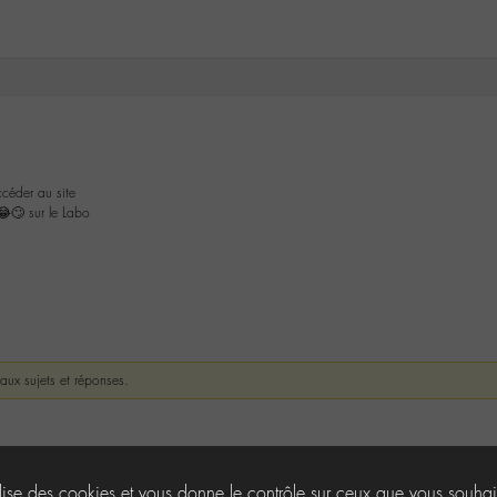
céder au site
😂🙄 sur le Labo
eaux sujets et réponses.
ilise des cookies et vous donne le contrôle sur ceux que vous souhai