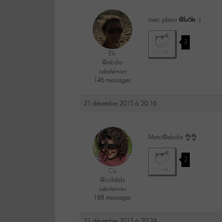
avec plaisir
@lu6le
:)
3
Elo
@elodie
Labohémien
146 messages
21 décembre 2015 à 20:16
Merci@elodie 👌👌
2
Co
@colalala
Labohémien
188 messages
21 décembre 2015 à 20:24