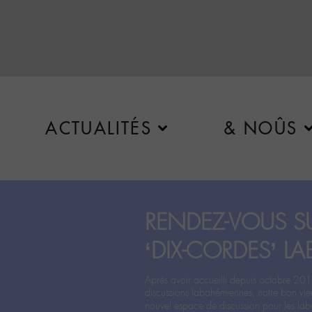
ACTUALITÉS
& NOÛS
RENDEZ-VOUS SU
‘DIX-CORDES’ LA
Après avoir accueilli depuis octobre 201
discussions labohémiennes, notre bon vie
nouvel espace de discussion pour les labo