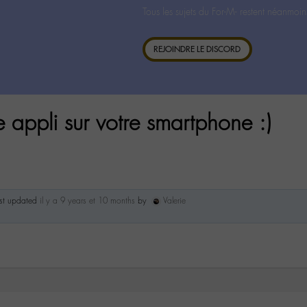
Tous les sujets du For-M- restent néanmoin
REJOINDRE LE DISCORD
 appli sur votre smartphone :)
ast updated
il y a 9 years et 10 months
by
Valerie