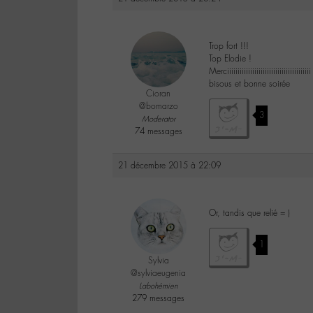
Trop fort !!!
Top Elodie !
Merciiiiiiiiiiiiiiiiiiiiiiiiiiiiiiiiiiiiiiii
bisous et bonne soirée
Cioran
@bomarzo
3
Moderator
74 messages
21 décembre 2015 à 22:09
Or, tandis que relié = )
1
Sylvia
@sylviaeugenia
Labohémien
279 messages