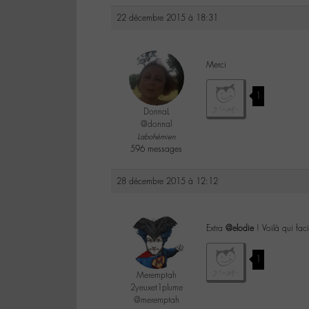
22 décembre 2015 à 18:31
Merci
1
DonnaL
@donnal
Labohémien
596 messages
28 décembre 2015 à 12:12
Extra
@elodie
! Voilà qui faci
1
Meremptah
2yeuxet1plume
@meremptah