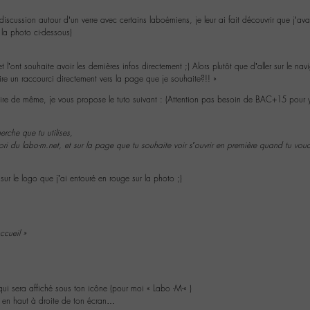
e discussion autour d’un verre avec certains laboémiens, je leur ai fait découvrir que j’a
la photo ci-dessous)
t l’ont souhaite avoir les dernières infos directement ;) Alors plutôt que d’aller sur le na
re un raccourci directement vers la page que je souhaite?!! »
ire de même, je vous propose le tuto suivant : (Attention pas besoin de BAC+15 pour y 
erche que tu utilises,
vori du labo-m.net, et sur la page que tu souhaite voir s’ouvrir en première quand tu voud
sur le logo que j’ai entouré en rouge sur la photo ;)
ccueil »
 qui sera affiché sous ton icône (pour moi « Labo -M-« )
 » en haut à droite de ton écran…