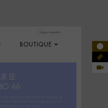
Espace membre
BOUTIQUE
R LE
BO -M-
5 des centaines et des centaines de sujets de
ux Forum laisse désormais sa place à un tout
hémien‧ne‧s: le « Dix-cordes ».