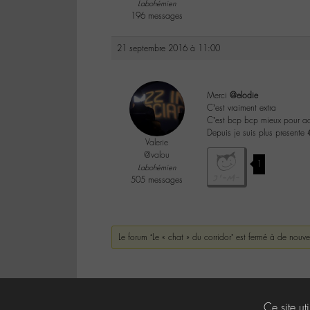
Labohémien
196 messages
21 septembre 2016 à 11:00
Merci
@elodie
C’est vraiment extra
C’est bcp bcp mieux pour ac
Depuis je suis plus presente 
Valerie
@valou
1
Labohémien
505 messages
Le forum ‘Le « chat » du corridor’ est fermé à de nouv
Ce site ut