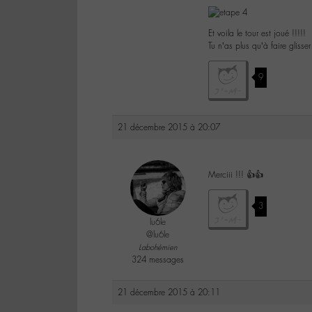
Et voila le tour est joué !!!!!
Tu n’as plus qu’à faire glisse
9
21 décembre 2015 à 20:07
Merciii !!! 👍👍
3
lu6le
@lu6le
Labohémien
324 messages
21 décembre 2015 à 20:11