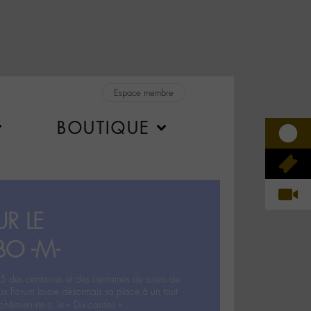
Espace membre
BOUTIQUE
R LE
BO -M-
5 des centaines et des centaines de sujets de
ux Forum laisse désormais sa place à un tout
hémien‧ne‧s: le « Dix-cordes ».