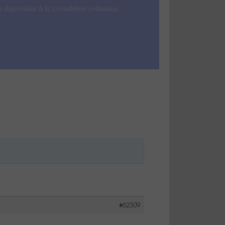
s disponibles à la consultation ci-dessous.
#62509