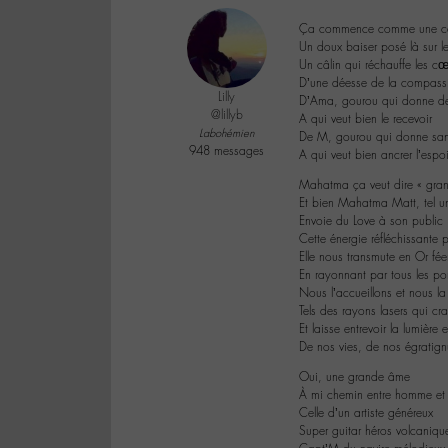
Ça commence comme une ca
Un doux baiser posé là sur le
Un câlin qui réchauffe les cœ
D’une déesse de la compass
Lilly
D’Ama, gourou qui donne de
@lillyb
A qui veut bien le recevoir
Labohémien
De M, gourou qui donne san
948 messages
A qui veut bien ancrer l’espoi
Mahatma ça veut dire « gran
Et bien Mahatma Matt, tel 
Envoie du Love à son public
Cette énergie réfléchissante 
Elle nous transmute en Or fée
En rayonnant par tous les po
Nous l’accueillons et nous l
Tels des rayons lasers qui cra
Et laisse entrevoir la lumière e
De nos vies, de nos égratign
Oui, une grande âme
À mi chemin entre homme et
Celle d’un artiste généreux
Super guitar héros volcaniqu