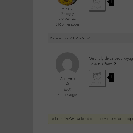
1
maguy
@maguy
Labohémien
3168 messages
6 décembre 2019 à 9:32
Merci Lilly de ce beau voya
I love this Poem 🌟
1
Anonyme
@
Inactif
28 messages
Le forum ‘Po-M-’ est fermé à de nouveaux sujets et rép