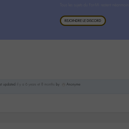
Tous les sujets du For-M- restent néanmoin
REJOINDRE LE DISCORD
ast updated
il y a 6 years et 8 months
by
Anonyme