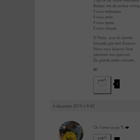
Capt’M du navire mélodieux
Bateau ivre de poésie oniriq
Il nous embarque
Il nous attire
Il nous épate
Il nous chavire
Et Noûs, sous le charme
Envoutés par tant d’amour
Nous nous laissons faire
Jalonnant nos parcours
De grands petits concerts…
￼
4
6 décembre 2019 à 8:45
On l’aime ce po-〽️ ❤️