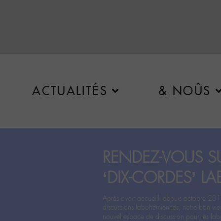
ACTUALITÉS
& NOÛS
RENDEZ-VOUS SU
‘DIX-CORDES’ LA
Après avoir accueilli depuis octobre 201
discussions labohémiennes, notre bon vie
nouvel espace de discussion pour les labo