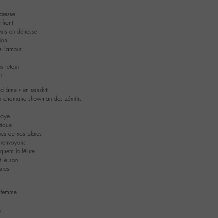
resse
 front
urs en détresse
ion
 l’amour
s retour
r
d âme » en sanskrit
un chamane showman des zéniths
paye
rique
res de nos plaies
a renvoyons
quent la fêlure
t le son
ures
 femme
e