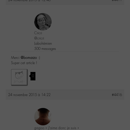
Cricri
@cricri
Labohémien
500 messages
Merci
@bomarzo
:)
Super cet article !
0
24 novembre 2015 à 14:22
#4416
gagoo « j’aime donc je suis »