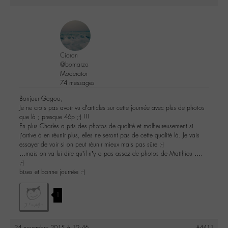
Cioran
@bomarzo
Moderator
74 messages
Bonjour Gagoo,
Je ne crois pas avoir vu d’articles sur cette journée avec plus de photos
que là ; presque 46p ;-) !!!
En plus Charles a pris des photos de qualité et malheureusement si
j’arrive à en réunir plus, elles ne seront pas de cette qualité là. Je vais
essayer de voir si on peut réunir mieux mais pas sûre ;-)
…mais on va lui dire qu’il n’y a pas assez de photos de Matthieu ….
;-)
bises et bonne journée :-)
1
24 novembre 2015 à 12:46
#4411