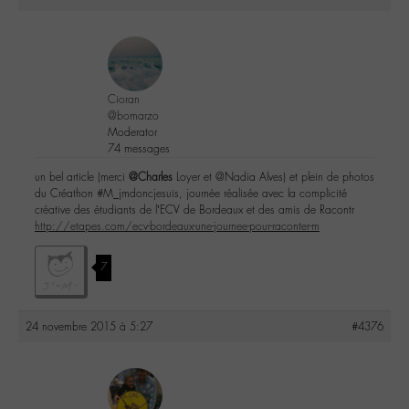
Cioran
@bomarzo
Moderator
74 messages
un bel article (merci
@Charles
Loyer et @Nadia Alves) et plein de photos
du Créathon #M_jmdoncjesuis, journée réalisée avec la complicité
créative des étudiants de l’ECV de Bordeaux et des amis de Racontr
http://etapes.com/ecv-bordeaux-une-journee-pour-raconter-m
7
24 novembre 2015 à 5:27
#4376