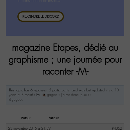
la consultation ci-dessous.
REJOINDRE LE DISCORD
magazine Etapes, dédié au
graphisme ; une journée pour
raconter -M-
This topic has 6 réponses, 5 participants, and was last updated
il y a 10
years et 8 months
by
gagoo « j’aime donc je suis »
@gagoo
.
Auteur
Articles
23 novembre 2015 à 21:39
#4362