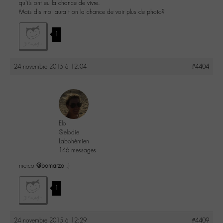
qu’ils ont eu la chance de vivre.
Mais dis moi aura t on la chance de voir plus de photo?
1
24 novembre 2015 à 12:04
#4404
Elo
@elodie
Labohémien
146 messages
merco
@bomarzo
:)
1
24 novembre 2015 à 12:29
#4409