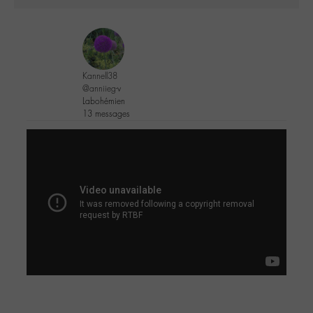
Kannell38
@anniieg-v
Labohémien
13 messages