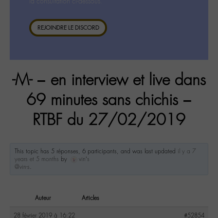
la consultation ci-dessous.
REJOINDRE LE DISCORD
-M- – en interview et live dans
69 minutes sans chichis –
RTBF du 27/02/2019
This topic has 5 réponses, 6 participants, and was last updated
il y a 7
years et 5 months
by
vin’s
@vin-s
.
Auteur
Articles
28 février 2019 à 16:22
#52854