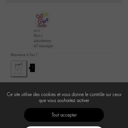
vin’s
@vin-s
Labohémien
65 messages
Bienvenue à Tao !
1
Ce site utilise des cookies et vous donne le contrôle sur ceux
Le forum ‘-M-edia’ est fermé à de nouveaux sujets et réponses.
que vous souhaitez activer
Tout accepter