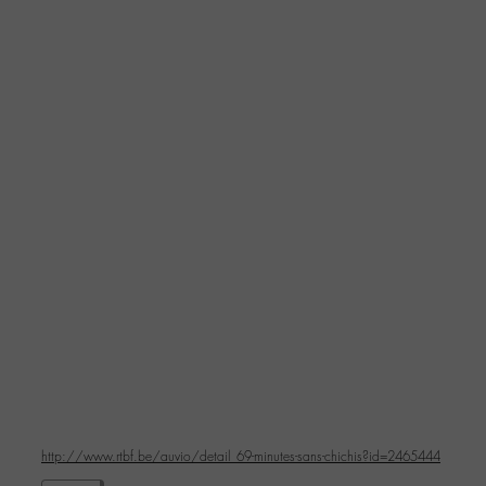
http://www.rtbf.be/auvio/detail_69-minutes-sans-chichis?id=2465444