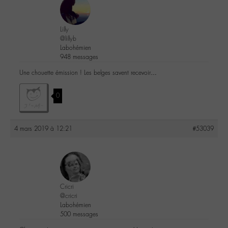
Lilly
@lillyb
Labohémien
948 messages
Une chouette émission ! Les belges savent recevoir…
0
4 mars 2019 à 12:21
#53039
Cricri
@cricri
Labohémien
500 messages