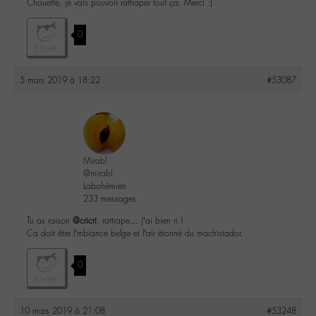
Chouette, je vais pouvoir rattraper tout ça. Merci :)
0
5 mars 2019 à 18:22
#53087
Mirabl
@mirabl
Labohémien
233 messages
Tu as raison
@cricri
, rattrape… j’ai bien ri !
Ca doit être l’mbiance belge et l’air étonné du machistador.
0
10 mars 2019 à 21:08
#53248