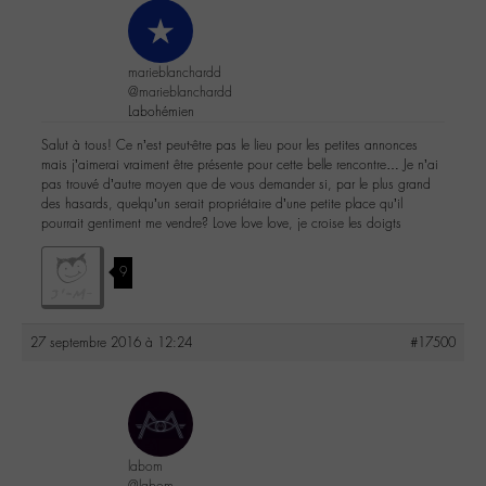
marieblanchardd
@marieblanchardd
Labohémien
Salut à tous! Ce n’est peut-être pas le lieu pour les petites annonces
mais j’aimerai vraiment être présente pour cette belle rencontre… Je n’ai
pas trouvé d’autre moyen que de vous demander si, par le plus grand
des hasards, quelqu’un serait propriétaire d’une petite place qu’il
pourrait gentiment me vendre? Love love love, je croise les doigts
9
27 septembre 2016 à 12:24
#17500
labom
@labom