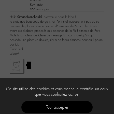
Keymaster
656 messages
Hello
@marieblanchardd
, bienvenue dans le labo !
Je crois que beaucoup de gens ici n’ont malheureusement pas pu se
procurer de places pour le concert d’ouverture de l’expo.. les tickets
ayant été d’abord proposés aux abonnés de la Philharmonie de Paris.
Mais tu as raison de laisser un message ici, car si quelqu’un qui
possède une place se désiste, il y a de fortes chances pour qu’il passe
par ici.
Good luck!
Labo-M
1
Ce site utilise des cookies et vous donne le contrôle sur ceux
Le forum ‘-M- en concert’ est fermé à de nouveaux sujets et réponses.
que vous souhaitez activer
Tout accepter