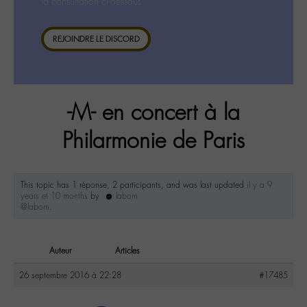
la consultation ci-dessous.
REJOINDRE LE DISCORD
-M- en concert à la
Philarmonie de Paris
This topic has 1 réponse, 2 participants, and was last updated
il y a 9
years et 10 months
by
labom
@labom
.
Auteur
Articles
26 septembre 2016 à 22:28
#17485