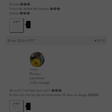
Enorme 😂😂😂
Vision très réaliste des français 😂😂😂
J’adore 😂😂😂
2
30 mai 2016 à 9:57
#13110
maguy
@maguy
Labohémien
3168 messages
Ah oui!!! C’est bien nous ça!!!! 😂😂😂
En tout cas c’est top de voir notre mister -M- dans un manga 👍🏼👍🏼👍🏼
1