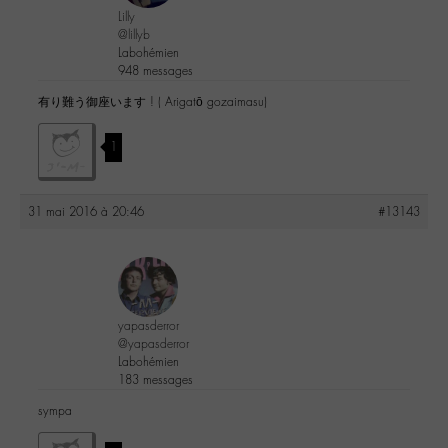
Lilly
@lillyb
Labohémien
948 messages
有り難う御座います ! ( Arigatō gozaimasu)
1
31 mai 2016 à 20:46
#13143
yapasderror
@yapasderror
Labohémien
183 messages
sympa