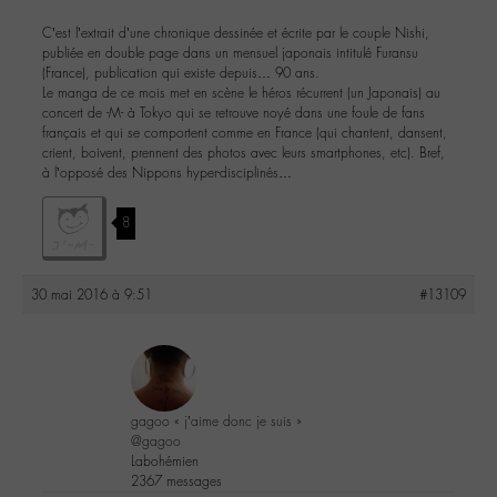
C’est l’extrait d’une chronique dessinée et écrite par le couple Nishi,
publiée en double page dans un mensuel japonais intitulé Furansu
(France), publication qui existe depuis… 90 ans.
Le manga de ce mois met en scène le héros récurrent (un Japonais) au
concert de -M- à Tokyo qui se retrouve noyé dans une foule de fans
français et qui se comportent comme en France (qui chantent, dansent,
crient, boivent, prennent des photos avec leurs smartphones, etc). Bref,
à l’opposé des Nippons hyper-disciplinés…
8
30 mai 2016 à 9:51
#13109
gagoo « j’aime donc je suis »
@gagoo
Labohémien
2367 messages