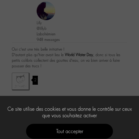
Lilly
@lillyb
Labohémien
948 messages
Oui c’est une très belle initiative !
D’autant plus qu’hier avait lieu le
World Water Day
, donc si tous les
petits colibris collectent des gouttes d’eau, on va bien arriver à faire
pousser des trucs !
2
Ce site utilise des cookies et vous donne le contrôle sur ceux
Le forum ‘Aime ta planète’ est fermé à de nouveaux sujets et réponses.
que vous souhaitez activer
Tout accepter