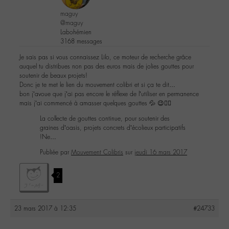
maguy
@maguy
Labohémien
3168 messages
Je sais pas si vous connaissez Lilo, ce moteur de recherche grâce
auquel tu distribues non pas des euros mais de jolies gouttes pour
soutenir de beaux projets!
Donc je te met le lien du mouvement colibri et si ça te dit…
bon j’avoue que j’ai pas encore le réflexe de l’utiliser en permanence
mais j’ai commencé à amasser quelques gouttes 💦 😉✌🏼
La collecte de gouttes continue, pour soutenir des
graines d’oasis, projets concrets d’écolieux participatifs
!Ne…
Publiée par
Mouvement Colibris
sur
jeudi 16 mars 2017
2
23 mars 2017 à 12:35
#24733