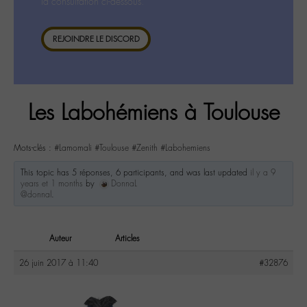
la consultation ci-dessous.
REJOINDRE LE DISCORD
Les Labohémiens à Toulouse
Mots-clés :
#Lamomali #Toulouse #Zenith #Labohemiens
This topic has 5 réponses, 6 participants, and was last updated
il y a 9
years et 1 months
by
DonnaL
@donnal
.
Auteur
Articles
26 juin 2017 à 11:40
#32876