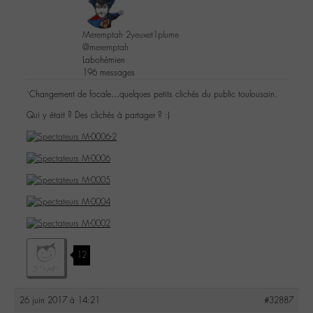
Meremptah 2yeuxet1plume
@meremptah
Labohémien
196 messages
`Changement de focale…quelques petits clichés du public toulousain.
Qui y était ? Des clichés à partager ? :)
12
26 juin 2017 à 14:21
#32887