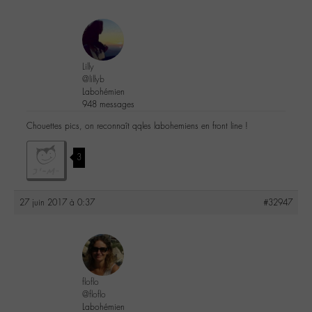
Lilly
@lillyb
Labohémien
948 messages
Chouettes pics, on reconnaît qqles labohemiens en front line !
3
27 juin 2017 à 0:37
#32947
floflo
@floflo
Labohémien