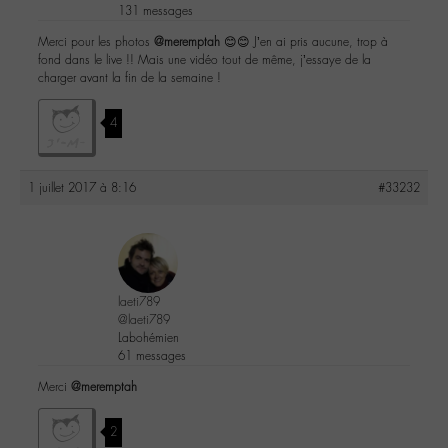
131 messages
Merci pour les photos
@meremptah
😊😊 J’en ai pris aucune, trop à
fond dans le live !! Mais une vidéo tout de même, j’essaye de la
charger avant la fin de la semaine !
4
1 juillet 2017 à 8:16
#33232
laeti789
@laeti789
Labohémien
61 messages
Merci
@meremptah
2