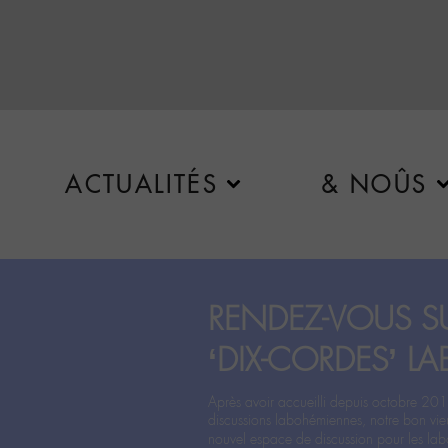
ACTUALITÉS
& NOÛS
RENDEZ-VOUS SU
‘DIX-CORDES’ LA
Après avoir accueilli depuis octobre 201
discussions labohémiennes, notre bon vie
nouvel espace de discussion pour les labo