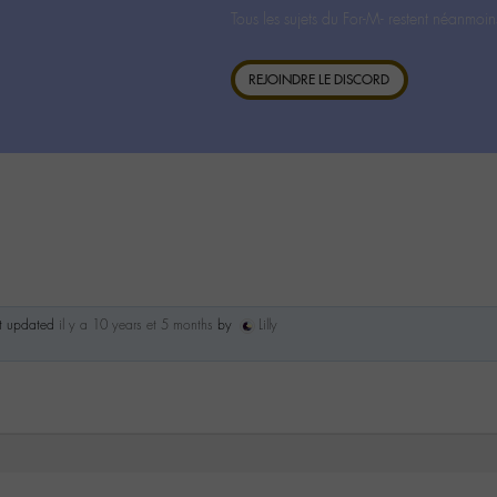
Tous les sujets du For-M- restent néanmoin
REJOINDRE LE DISCORD
st updated
il y a 10 years et 5 months
by
Lilly