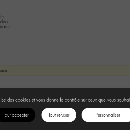
Nord
e-fous
de mort
onses.
ilise des cookies et vous donne le contrôle sur ceux que vous souhai
Tout accepter
Tout refuser
Personnaliser
facebook
instagram
Youtube
Discord
tiktok
.
U