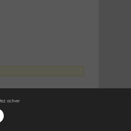
tez activer
Spotify
Deezer
Apple
Music