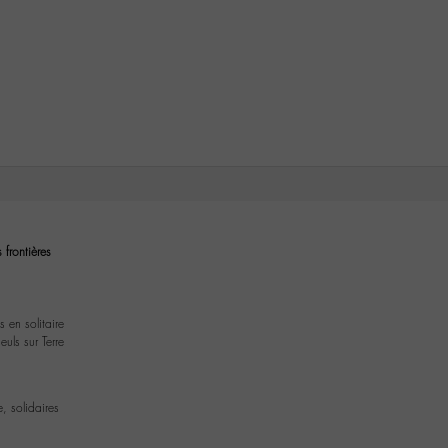
 frontières
 en solitaire
uls sur Terre
, solidaires