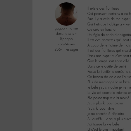
Il existe des frontières
Qui poussent certains à ce fa
Puis il y a celle de ton esprit
Qui t étrique t oblige à vivre
gagoo « j’aime
Ou cela en fonction
donc je suis »
De règle de code d’obligati
@gagoo
Il est des frontières qu’il faut
Labohémien
A coup de je t’aime de mots
2367 messages
Il est des frontières qui n’exi
Dans nos esprit et c’est tant
Que le temps soit notre allié
Dans cette quête de vérité
Passé la trentième année je 
Ce besoin de vraie de l’autr
Plus de mensonge faire face 
Je belle j suis moche je ne m
La vie est courte la mienne e
Elle passe trop vite la moitié
J’suis plus la pour plaire
J’suis la pour vivre
Je ne cherche à déplaire
Aujourd’hui je veux plus survi
J’ai trouvé la vie belle
Et c’est le plus important