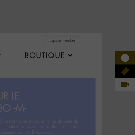
Espace membre
BOUTIQUE
R LE
BO -M-
5 des centaines et des centaines de sujets de
ux Forum laisse désormais sa place à un tout
hémien‧ne‧s: le « Dix-cordes ».