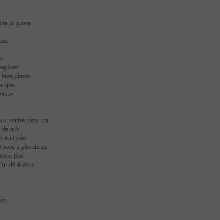
ire la guerre
 ceci
on
 exploser
 bien placés
ste que
 mieux
suis tomber dans ça
e de moi
à tout cela
e soucis plus de ça
ncore plus
 j’ai déjà vécu
vre