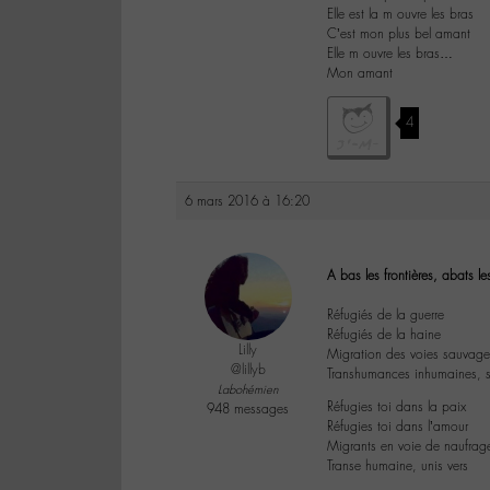
Elle est la m ouvre les bras
C’est mon plus bel amant
Elle m ouvre les bras…
Mon amant
4
6 mars 2016 à 16:20
A bas les frontières, abats les
Réfugiés de la guerre
Réfugiés de la haine
Lilly
Migration des voies sauvages
@lillyb
Transhumances inhumaines, se
Labohémien
Réfugies toi dans la paix
948 messages
Réfugies toi dans l’amour
Migrants en voie de naufrage
Transe humaine, unis vers