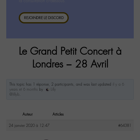
la consultation ci-dessous.
REJOINDRE LE DISCORD
Le Grand Petit Concert à
Londres – 28 Avril
This topic has 1 réponse, 2 participants, and was last updated
il y a 6
years et 6 months
by
Lilly
@lillyb
.
Auteur
Articles
24 janvier 2020 à 12:47
#64381