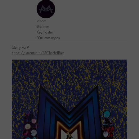
labom
@labom
Keymaster
656 messages
Qui y va ?
https://smarturl.it/MChedidBrix