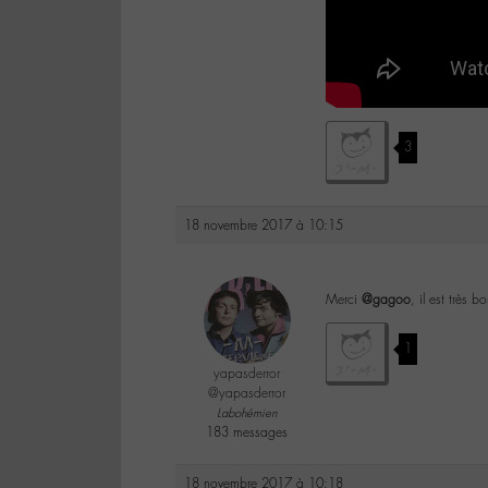
3
18 novembre 2017 à 10:15
Merci
@gagoo
, il est très b
1
yapasderror
@yapasderror
Labohémien
183 messages
18 novembre 2017 à 10:18