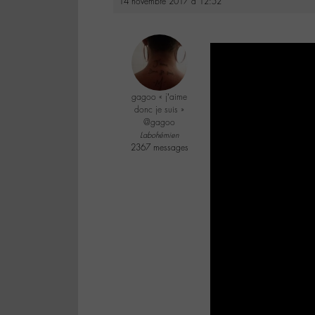
14 novembre 2017 à 12:52
gagoo « j’aime
donc je suis »
@gagoo
Labohémien
2367 messages