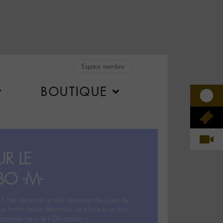
Espace membre
BOUTIQUE
R LE
BO -M-
5 des centaines et des centaines de sujets de
ux Forum laisse désormais sa place à un tout
hémien‧ne‧s: le « Dix-cordes ».