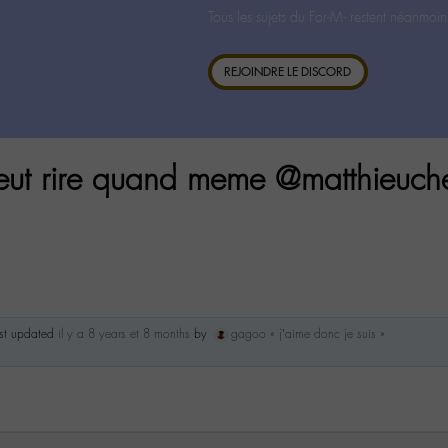
Tous les sujets du For-M- restent néanmoin
REJOINDRE LE DISCORD
t rire quand meme @matthieuche
ast updated
il y a 8 years et 8 months
by
gagoo « j’aime donc je suis »