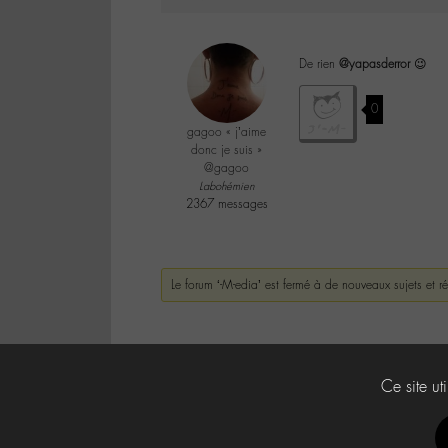
De rien
@yapasderror
😉
0
gagoo « j’aime
donc je suis »
@gagoo
Labohémien
2367 messages
Le forum ‘-M-edia’ est fermé à de nouveaux sujets et r
Ce site ut