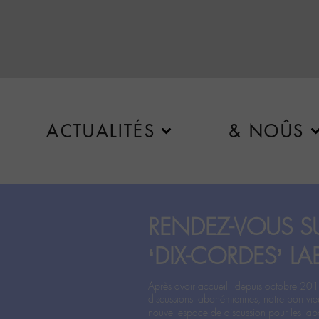
ACTUALITÉS
& NOÛS
RENDEZ-VOUS SU
‘DIX-CORDES’ LA
Après avoir accueilli depuis octobre 201
discussions labohémiennes, notre bon vie
nouvel espace de discussion pour les labo