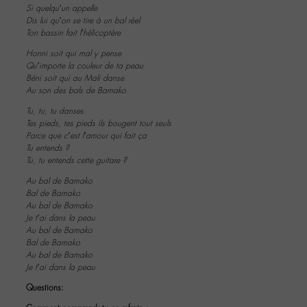
Si quelqu’un appelle
Dis lui qu’on se tire à un bal réel
Ton bassin fait l’hélicoptère
Honni soit qui mal y pense
Qu’importe la couleur de ta peau
Béni soit qui au Mali danse
Au son des bals de Bamako
Tu, tu, tu danses
Tes pieds, tes pieds ils bougent tout seuls
Parce que c’est l’amour qui fait ça
Tu entends ?
Tu, tu entends cette guitare ?
Au bal de Bamako
Bal de Bamako
Au bal de Bamako
Je t’ai dans la peau
Au bal de Bamako
Bal de Bamako
Au bal de Bamako
Je t’ai dans la peau
Questions: