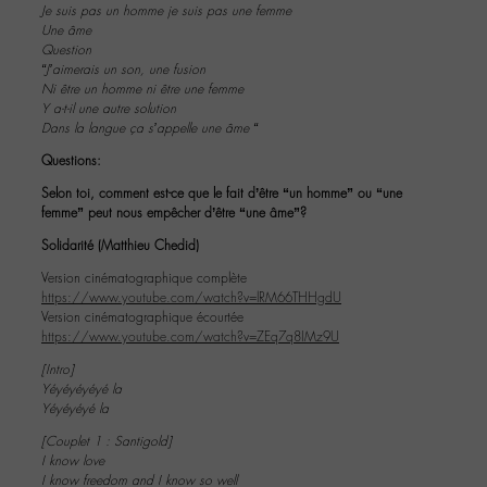
Je suis pas un homme je suis pas une femme
Une âme
Question
“J’aimerais un son, une fusion
Ni être un homme ni être une femme
Y a-t-il une autre solution
Dans la langue ça s’appelle une âme “
Questions:
Selon toi, comment est-ce que le fait d’être “un homme” ou “une
femme” peut nous empêcher d’être “une âme”?
Solidarité (Matthieu Chedid)
Version cinématographique complète
https://www.youtube.com/watch?v=lRM66THHgdU
Version cinématographique écourtée
https://www.youtube.com/watch?v=ZEq7q8IMz9U
[Intro]
Yéyéyéyéyé la
Yéyéyéyé la
[Couplet 1 : Santigold]
I know love
I know freedom and I know so well