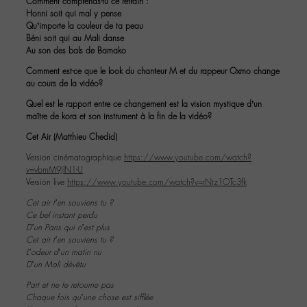
Comment comprends-tu ce refrain :
Honni soit qui mal y pense
Qu’importe la couleur de ta peau
Béni soit qui au Mali danse
Au son des bals de Bamako
Comment est-ce que le look du chanteur M et du rappeur Oxmo change
au cours de la vidéo?
Quel est le rapport entre ce changement est la vision mystique d’un
maître de kora et son instrument à la fin de la vidéo?
Cet Air (Matthieu Chedid)
Version cinématographique
https://www.youtube.com/watch?
v=vbmM9JlN1-U
Version live
https://www.youtube.com/watch?v=rNtz1OTc3fk
Cet air t’en souviens tu ?
Ce bel instant perdu
D’un Paris qui n’est plus
Cet air t’en souviens tu ?
L’odeur d’un matin nu
D’un Mali dévêtu
Part et ne te retourne pas
Chaque fois qu’une chose est sifflée