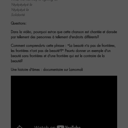
Yéyéyéyéyé la
Yéyéyéyé la
Solidarité
Questions:
Dans la vidéo, pourquoi est-ce que cette chanson est chantée et dansée
par tellement des personnes à tellement d’endroits différents?
Comment comprends-tu cette phrase : “La beauté n’a pas de frontières,
les frontières n’ont pas de beauté’?” Peux-tu donner un exemple d’un
beauté sans frontières et d’une frontière qui est le contraire de la
beauté?
Une histoire d’âmes : documentaire sur Lamomali