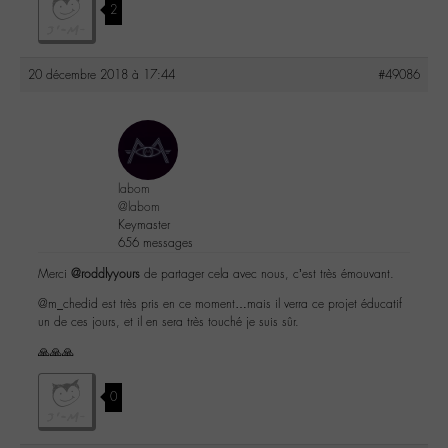
2
20 décembre 2018 à 17:44
#49086
labom
@labom
Keymaster
656 messages
Merci
@roddlyyours
de partager cela avec nous, c’est très émouvant.
@m_chedid est très pris en ce moment…mais il verra ce projet éducatif
un de ces jours, et il en sera très touché je suis sûr.
🙏🙏🙏
0