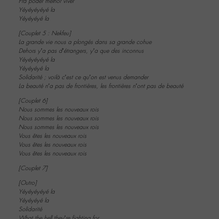
Pra poder melhor viver
Yéyéyéyéyé la
Yéyéyéyé la
[Couplet 5 : Nekfeu]
La grande vie nous a plongés dans sa grande cohue
Dehors y’a pas d’étrangers, y’a que des inconnus
Yéyéyéyéyé la
Yéyéyéyé la
Solidarité ; voilà c’est ce qu’on est venus demander
La beauté n’a pas de frontières, les frontières n’ont pas de beauté
[Couplet 6]
Nous sommes les nouveaux rois
Nous sommes les nouveaux rois
Nous sommes les nouveaux rois
Vous êtes les nouveaux rois
Vous êtes les nouveaux rois
Vous êtes les nouveaux rois
[Couplet 7]
[Outro]
Yéyéyéyéyé la
Yéyéyéyé la
Solidarité
What the hell they’re fighting for