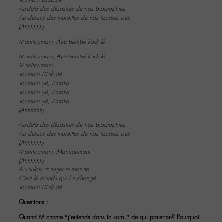
Au-delà des désastres de nos biographies
Au dessus des murailles de nos fausses vies
(Ahhhhhh)
Manitoumani, Ayé bémbé kadi lé
Manitoumani, Ayé bémbé kadi lé
Manitoumani
Toumani Diabaté
Toumani yé, Baraka
Toumani yé, Baraka
Toumani yé, Baraka
(Ahhhhhh)
Au-delà des désastres de nos biographies
Au dessus des murailles de nos fausses vies
(Ahhhhhh)
Manitoumani, Manitoumani
(Ahhhhhh)
À vouloir changer le monde
C’est le monde qui l’a changé
Toumani Diabaté
Questions :
Quand M chante “j’entends dans ta kora,” de qui parle-t-on? Pourquoi