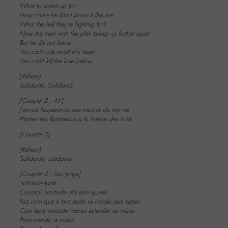
What to stand up for
How come he don’t know it like me
What the hell they’re fighting for?
Now the man with the plan brings us further apart
But he do not know
You can’t rule another’s heart
You can’t kill the love below
[Refrain]
Solidarité, Solidarité
[Couplet 2 : -M-]
J’encrai l’espérance aux racines de ma vie
Planter des flambeaux a la lisières des nuits
[Couplet 3]
[Refrain]
Solidarité, solidarité
[Couplet 4 : Seu Jorge]
Solidariedade
Constrói amizade até sem querer
Faz com que a bondade se instale sem saber
Com boa vontade vamos estender as mãos
Promovendo a união