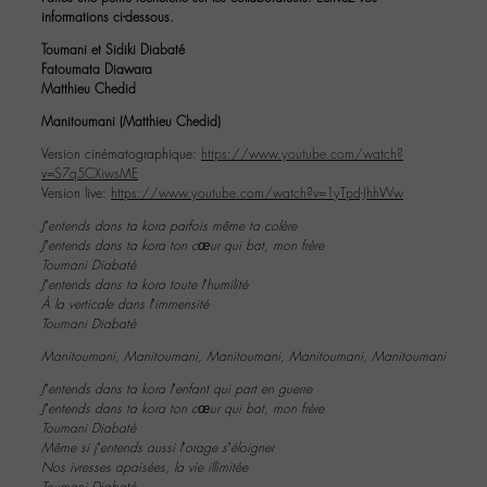
informations ci-dessous.
Toumani et Sidiki Diabaté
Fatoumata Diawara
Matthieu Chedid
Manitoumani (Matthieu Chedid)
Version cinématographique:
https://www.youtube.com/watch?
v=S7q5CXiwsME
Version live:
https://www.youtube.com/watch?v=1yTpd-JhhWw
J’entends dans ta kora parfois même ta colère
J’entends dans ta kora ton cœur qui bat, mon frère
Toumani Diabaté
J’entends dans ta kora toute l’humilité
À la verticale dans l’immensité
Toumani Diabaté
Manitoumani, Manitoumani, Manitoumani, Manitoumani, Manitoumani
J’entends dans ta kora l’enfant qui part en guerre
J’entends dans ta kora ton cœur qui bat, mon frère
Toumani Diabaté
Même si j’entends aussi l’orage s’éloigner
Nos ivresses apaisées, la vie illimitée
Toumani Diabaté