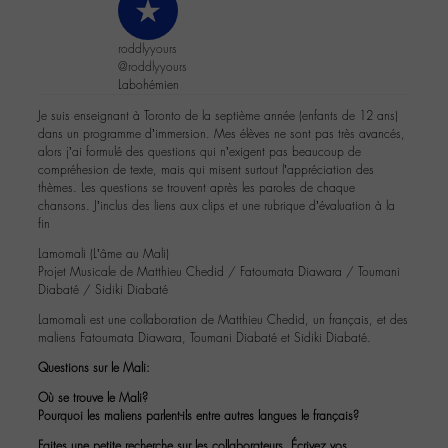
roddlyyours
@roddlyyours
Labohémien
Je suis enseignant à Toronto de la septième année (enfants de 12 ans)
dans un programme d’immersion. Mes élèves ne sont pas très avancés,
alors j’ai formulé des questions qui n’exigent pas beaucoup de
compréhesion de texte, mais qui misent surtout l’appréciation des
thèmes. Les questions se trouvent après les paroles de chaque
chansons. J’inclus des liens aux clips et une rubrique d’évaluation à la
fin
Lamomali (L’âme au Mali)
Projet Musicale de Matthieu Chedid / Fatoumata Diawara / Toumani
Diabaté / Sidiki Diabaté
Lamomali est une collaboration de Matthieu Chedid, un français, et des
maliens Fatoumata Diawara, Toumani Diabaté et Sidiki Diabaté.
Questions sur le Mali:
Où se trouve le Mali?
Pourquoi les maliens parlent-ils entre autres langues le français?
Faites une petite recherche sur les collaborateurs. Écrivez vos