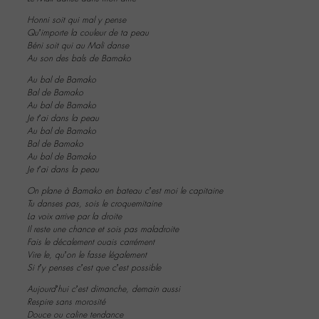
Honni soit qui mal y pense
Qu’importe la couleur de ta peau
Béni soit qui au Mali danse
Au son des bals de Bamako
Au bal de Bamako
Bal de Bamako
Au bal de Bamako
Je t’ai dans la peau
Au bal de Bamako
Bal de Bamako
Au bal de Bamako
Je t’ai dans la peau
On plane à Bamako en bateau c’est moi le capitaine
Tu danses pas, sois le croquemitaine
La voix arrive par la droite
Il reste une chance et sois pas maladroite
Fais le décalement ouais carrément
Vire le, qu’on le fasse légalement
Si t’y penses c’est que c’est possible
Aujourd’hui c’est dimanche, demain aussi
Respire sans morosité
Douce ou caline tendance