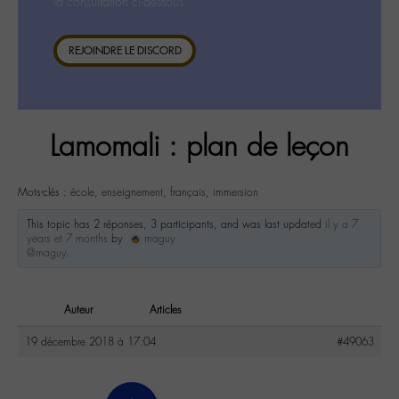
la consultation ci-dessous.
REJOINDRE LE DISCORD
Lamomali : plan de leçon
Mots-clés :
école
,
enseignement
,
français
,
immersion
This topic has 2 réponses, 3 participants, and was last updated
il y a 7
years et 7 months
by
maguy
@maguy
.
Auteur
Articles
19 décembre 2018 à 17:04
#49063