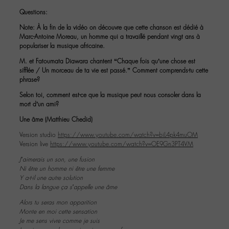
Questions:
Note: À la fin de la vidéo on découvre que cette chanson est dédié à
Marc-Antoine Moreau, un homme qui a travaillé pendant vingt ans à
populariser la musique africaine.
M. et Fatoumata Diawara chantent “Chaque fois qu’une chose est
sifflée / Un morceau de ta vie est passé.” Comment comprends-tu cette
phrase?
Selon toi, comment est-ce que la musique peut nous consoler dans la
mort d’un ami?
Une âme (Matthieu Chedid)
Version studio
https://www.youtube.com/watch?v=biL4pk4muOM
Version live
https://www.youtube.com/watch?v=OE9Gn3PT4VM
J’aimerais un son, une fusion
Ni être un homme ni être une femme
Y a-t-il une autre solution
Dans la langue ça s’appelle une âme
Alors tu seras mon apparition
Monte en moi cette sensation
Je me sens vivre comme je suis