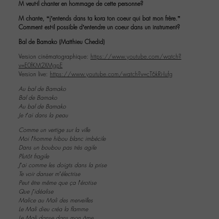
M veut-il chanter en hommage de cette personne?
M chante, “j’entends dans ta kora ton coeur qui bat mon frère.”
Comment est-il possible d’entendre un coeur dans un instrument?
Bal de Bamako (Matthieu Chedid)
Version cinématographique:
https://www.youtube.com/watch?
v=E0fKM2XMgpE
Version live:
https://www.youtube.com/watch?v=cT6kRi-Iufg
Au bal de Bamako
Bal de Bamako
Au bal de Bamako
Je t’ai dans la peau
Comme un vertige sur la ville
Moi l’homme hibou blanc imbécile
Dans un boubou pas très agile
Plutôt fragile
J’ai comme les doigts dans la prise
Te voir danser m’électrise
Peut être même que ça l’érotise
Que j’idéalise
Malice au Mali des merveilles
Le Mali dieu créa la flamme
Le Mali danse dans mon âme