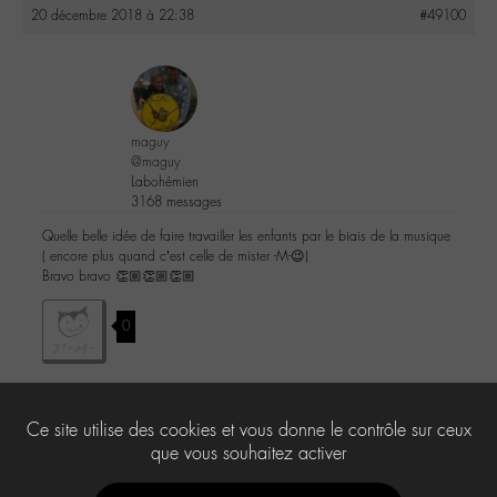
20 décembre 2018 à 22:38
#49100
maguy
@maguy
Labohémien
3168 messages
Quelle belle idée de faire travailler les enfants par le biais de la musique
( encore plus quand c’est celle de mister -M-😉)
Bravo bravo 👏🏼👏🏼👏🏼
0
Ce site utilise des cookies et vous donne le contrôle sur ceux
Le forum ‘Lamomali’ est fermé à de nouveaux sujets et réponses.
que vous souhaitez activer