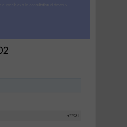
s disponibles à la consultation ci-dessous.
/02
#22981