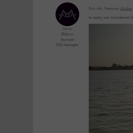
Pour info, l’émission
Alcaline
Le replay sera normalement 
labom
@labom
Keymaster
656 messages