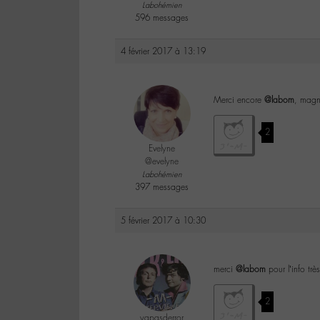
Labohémien
596 messages
4 février 2017 à 13:19
Merci encore
@labom
, magn
2
Evelyne
@evelyne
Labohémien
397 messages
5 février 2017 à 10:30
merci
@labom
pour l’info tr
2
yapasderror