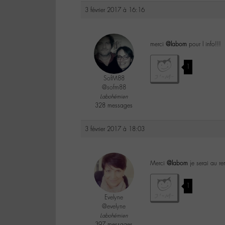
3 février 2017 à 16:16
merci
@labom
pour l info!!!
1
SofM88
@sofm88
Labohémien
328 messages
3 février 2017 à 18:03
Merci
@labom
je serai au re
1
Evelyne
@evelyne
Labohémien
397 messages