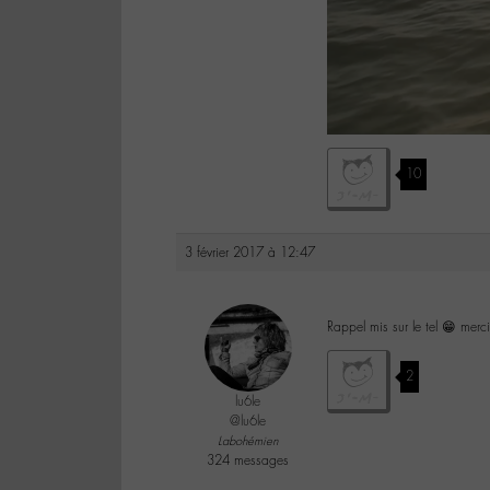
10
3 février 2017 à 12:47
Rappel mis sur le tel 😁 merci
2
lu6le
@lu6le
Labohémien
324 messages