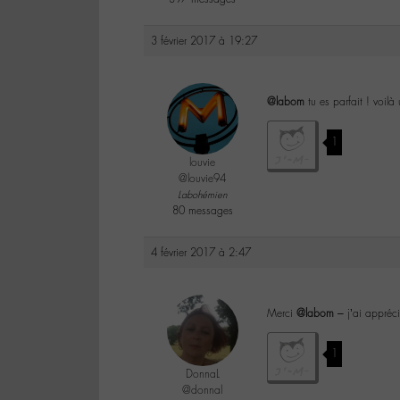
3 février 2017 à 19:27
@labom
tu es parfait ! voil
1
louvie
@louvie94
Labohémien
80 messages
4 février 2017 à 2:47
Merci
@labom
– j’ai appréci
1
DonnaL
@donnal