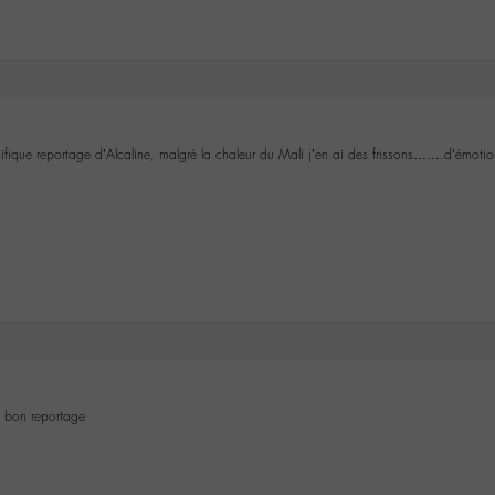
ifique reportage d’Alcaline, malgré la chaleur du Mali j’en ai des frissons…….d’émotio
ès bon reportage