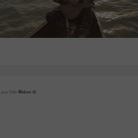
 pour l’info
@labom
😊