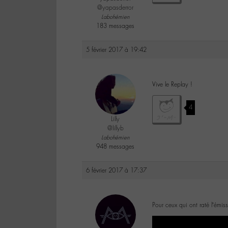
@yapasderror
Labohémien
183 messages
5 février 2017 à 19:42
Vive le Replay !
4
Lilly
@lillyb
Labohémien
948 messages
6 février 2017 à 17:37
Pour ceux qui ont raté l’émis