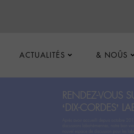
ACTUALITÉS
& NOÛS
RENDEZ-VOUS SU
‘DIX-CORDES’ LA
Après avoir accueilli depuis octobre 201
discussions labohémiennes, notre bon vie
nouvel espace de discussion pour les labo