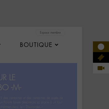
Espace membre
BOUTIQUE
R LE
BO -M-
5 des centaines et des centaines de sujets de
ux Forum laisse désormais sa place à un tout
hémien‧ne‧s: le « Dix-cordes ».