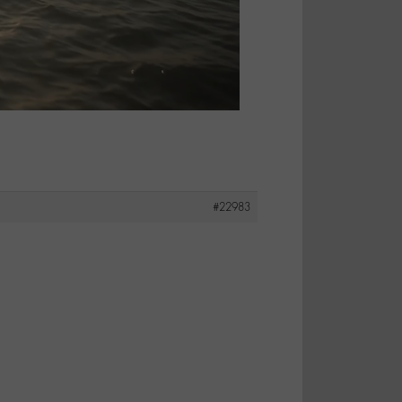
#22983