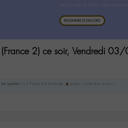
Tous les sujets du For-M- restent néanmoin
REJOINDRE LE DISCORD
 (France 2) ce soir, Vendredi 03
s last updated
il y a 9 years et 6 months
by
gagoo « j’aime donc je suis »