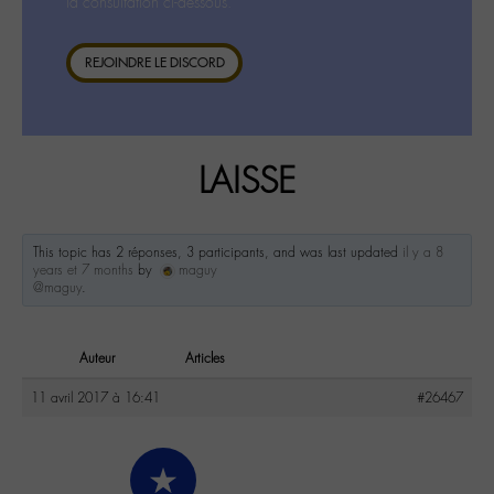
la consultation ci-dessous.
REJOINDRE LE DISCORD
LAISSE
This topic has 2 réponses, 3 participants, and was last updated
il y a 8
years et 7 months
by
maguy
@maguy
.
Auteur
Articles
11 avril 2017 à 16:41
#26467