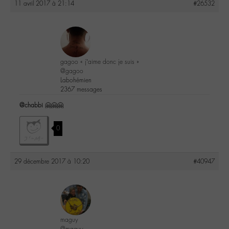
11 avril 2017 à 21:14
#26532
gagoo « j’aime donc je suis »
@gagoo
Labohémien
2367 messages
@chabbi
🤗🤗🤗
0
29 décembre 2017 à 10:20
#40947
maguy
@maguy