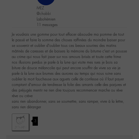
MEZ
@chabbi
Labohémien
11 messages
Je voudrais une gomme pour tout effacer absoudre ma pomme de tout
le passé et faire la somme des choses raffinées du moindre baiser pour
se souvenir et oublier d’oublier tous ces beaux sourires des matins
mâtinés de caresses et de baisers la mémoire du bitume c’est un pousse
au crime qui nous fait jaser sur nos amours brisés et toute cette frime
nos illusions perdus je parle à la lune qui visite mes rues je bois sa
biture de douce mélancolie qui peut encore souffrir de vivre sa vie je
parle à la lune aux brumes des aurores au temps qui nous ruine sans
oublier la mort faucheuse aux aguets celle de confesse où il faut payer
comptant d’amour de tendresse la folie des amants celle des parjures et
des préjugés mentir ne rien dire toujours recommencer marche ou rêve
rêve ou crève
sans rien abandonner, sans se soumettre, sans ramper, vivre à la lettre,
sans rien déranger
3