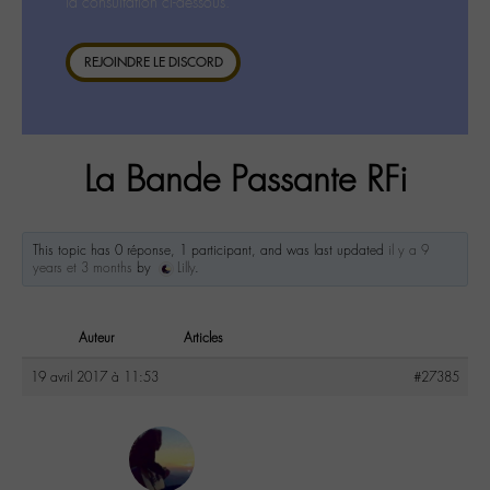
la consultation ci-dessous.
REJOINDRE LE DISCORD
La Bande Passante RFi
This topic has 0 réponse, 1 participant, and was last updated
il y a 9
years et 3 months
by
Lilly
.
Auteur
Articles
19 avril 2017 à 11:53
#27385