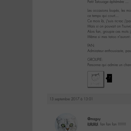
Petit Tatouage éphémère …
Les occasions loupés, les m
ce temps qui court…
Ce mois là, j’suis ric-rac j’p
Mais si on pouvait on l’suivr
Alors fan, groupie ces mots j
Même si mes tatoo n’auront 
FAN:
Admirateur enthousiaste, pas
GROUPIE:
Personne qui admire un chan
7
13 septembre 2017 à 13:01
@maguy
🙌🙌🙌. fan fan fan !!!!!!!