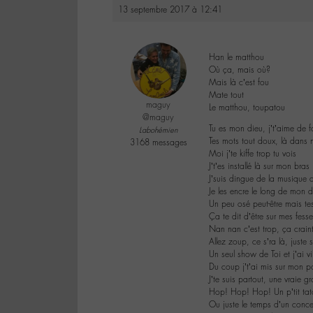
13 septembre 2017 à 12:41
Han le matthou
Où ça, mais où?
Mais là c’est fou
Mate tout
maguy
Le matthou, toupatou
@maguy
Tu es mon dieu, j’t’aime de f
Labohémien
Tes mots tout doux, là dans
3168 messages
Moi j’te kiffe trop tu vois
J’t’es installé là sur mon bras
J’suis dingue de la musique 
Je les encre le long de mon 
Un peu osé peut-être mais te
Ça te dit d’être sur mes fess
Nan nan c’est trop, ça crain
Allez zoup, ce s’ra là, juste 
Un seul show de Toi et j’ai 
Du coup j’t’ai mis sur mon p
J’te suis partout, une vraie g
Hop! Hop! Hop! Un p’tit tato
Ou juste le temps d’un conc