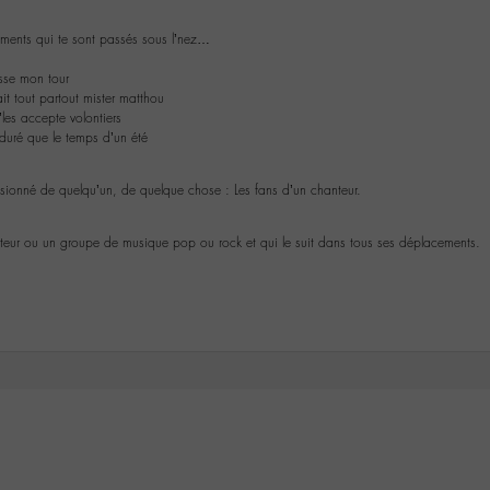
oments qui te sont passés sous l’nez…
asse mon tour
ait tout partout mister matthou
’les accepte volontiers
duré que le temps d’un été
sionné de quelqu’un, de quelque chose : Les fans d’un chanteur.
teur ou un groupe de musique pop ou rock et qui le suit dans tous ses déplacements.