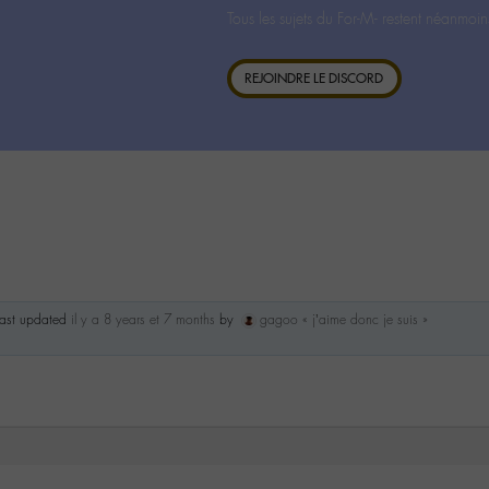
Tous les sujets du For-M- restent néanmoin
REJOINDRE LE DISCORD
 last updated
il y a 8 years et 7 months
by
gagoo « j’aime donc je suis »