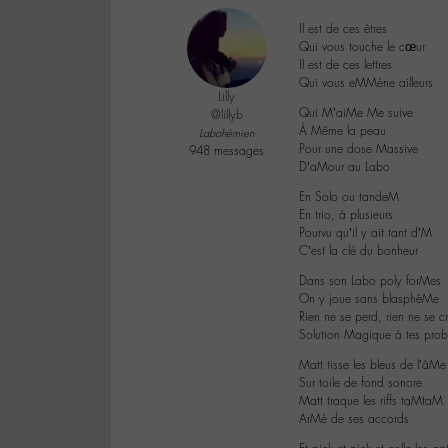
Il est de ces êtres
Qui vous touche le cœur
Il est de ces lettres
Qui vous eMMène ailleurs
Lilly
Qui M’aiMe Me suive
@lillyb
À Même la peau
Labohémien
Pour une dose Massive
948 messages
D’aMour au Labo
En Solo ou tandeM
En trio, à plusieurs
Pourvu qu’il y ait tant d’M
C’est la clé du bonheur
Dans son Labo poly forMes
On y joue sans blasphèMe
Rien ne se perd, rien ne se c
Solution Magique à tes pro
Matt tisse les bleus de l’âMe
Sur toile de fond sonore
Matt traque les riffs taMtaM
ArMé de ses accords