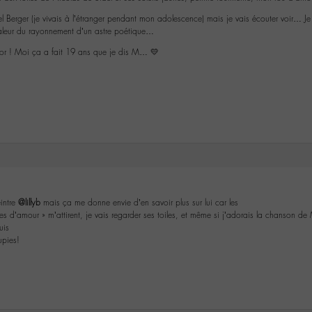
 Berger (je vivais à l’étranger pendant mon adolescence) mais je vais écouter voir… Je
haleur du rayonnement d’un astre poétique…
or ! Moi ça a fait 19 ans que je dis M… 💛
intre
@lillyb
mais ça me donne envie d’en savoir plus sur lui car les
olies d’amour » m’attirent, je vais regarder ses toiles, et même si j’adorais la chanson 
uis
upies!