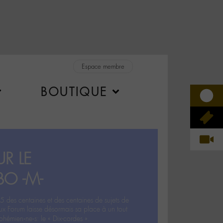
Espace membre
BOUTIQUE
R LE
BO -M-
5 des centaines et des centaines de sujets de
ux Forum laisse désormais sa place à un tout
hémien‧ne‧s: le « Dix-cordes ».