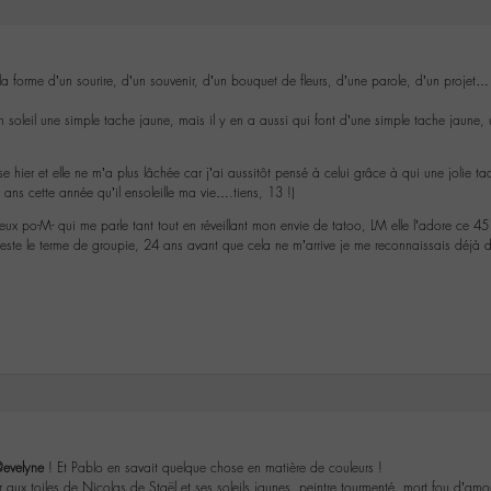
 la forme d’un sourire, d’un souvenir, d’un bouquet de fleurs, d’une parole, d’un projet
un soleil une simple tache jaune, mais il y en a aussi qui font d’une simple tache jaune, u
se hier et elle ne m’a plus lâchée car j’ai aussitôt pensé à celui grâce à qui une jolie t
13 ans cette année qu’il ensoleille ma vie….tiens, 13 !)
eux po-M- qui me parle tant tout en réveillant mon envie de tatoo, LM elle l’adore ce 4
este le terme de groupie, 24 ans avant que cela ne m’arrive je me reconnaissais déjà dans
evelyne
! Et Pablo en savait quelque chose en matière de couleurs !
r aux toiles de Nicolas de Staël et ses soleils jaunes, peintre tourmenté, mort fou d’am