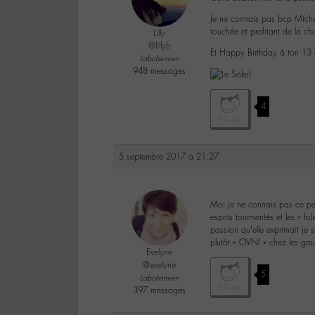
Je ne connais pas bcp Michel
touchée et profitant de la c
Lilly
@lillyb
Et Happy Birthday à ton 13 
Labohémien
948 messages
4
5 septembre 2017 à 21:27
Moi je ne connais pas ce pe
esprits tourmentés et les « f
passion qu’elle exprimait je s
plutôt « OVNI » chez les gro
Evelyne
@evelyne
5
Labohémien
397 messages