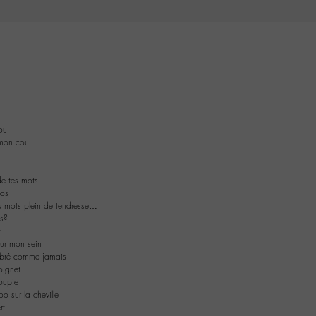
ou
 mon cou
de tes mots
dos
s mots plein de tendresse…
es?
t
sur mon sein
vibré comme jamais
oignet
roupie
o sur la cheville
ert…