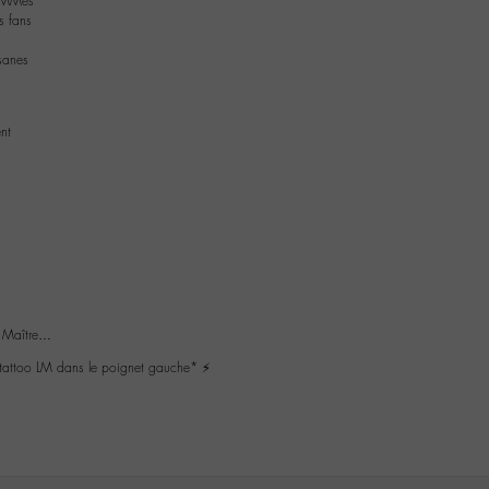
 gaMMes
s fans
sanes
nt
 Maître…
 tattoo LM dans le poignet gauche* ⚡️