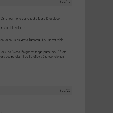
#35713
… On a tous notre petite tache jaune là quelque
n véritable soleil. »
ache jaune ( mon vinyle Lamomali ) est un véritable
5 tours de Michel Berger est rangé parmi mes 13 ors
 ces paroles, il doit d’ailleurs être usé tellement
#35725
our…