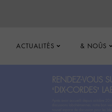
ACTUALITÉS
& NOÛS
RENDEZ-VOUS SU
‘DIX-CORDES’ LA
Après avoir accueilli depuis octobre 201
discussions labohémiennes, notre bon vie
nouvel espace de discussion pour les labo