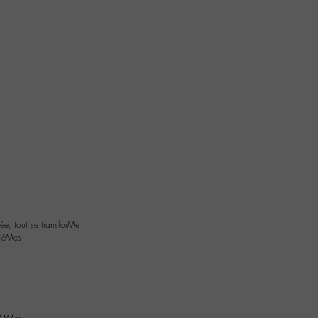
rée, tout se transforMe
blèMes