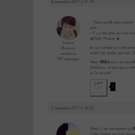
4 septembre 2017 à 21:59
.. Parce qu’elle peut prendre
part….
« Il y a des êtres qui font d’
☀️Pablo Picasso ☀️
Evelyne
Je suis tombée sur cette phra
@evelyne
soleil ! (en réalité cela fait 
Labohémien
397 messages
Merci
@lillyb
pour ce merveill
d’enfance, et bien que je dét
je l’ai écouté!
5
5 septembre 2017 à 16:52
Merci, c’est exactement ça
@
Cette citation me faire pense