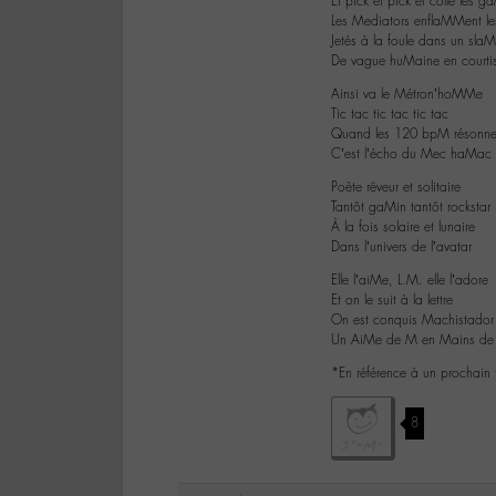
Et pick et pick et colle les
Les Mediators enflaMMent le
Jetés à la foule dans un slaM
De vague huMaine en courti
Ainsi va le Métron’hoMMe
Tic tac tic tac tic tac
Quand les 120 bpM résonne
C’est l’écho du Mec haMac
Poète rêveur et solitaire
Tantôt gaMin tantôt rockstar
À la fois solaire et lunaire
Dans l’univers de l’avatar
Elle l’aiMe, L.M. elle l’adore
Et on le suit à la lettre
On est conquis Machistador
Un AiMe de M en Mains de
*En référence à un prochain
8