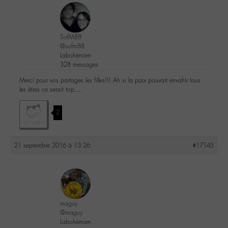
SofM88
@sofm88
Labohémien
328 messages
Merci pour vos partages les filles!!! Ah si la paix pouvait envahir tous
les êtres ce serait top….
2
21 septembre 2016 à 13:26
#17145
maguy
@maguy
Labohémien