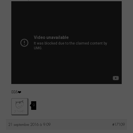
✌🏼️&❤️
9
21 septembre 2016 à 9:09
#17109