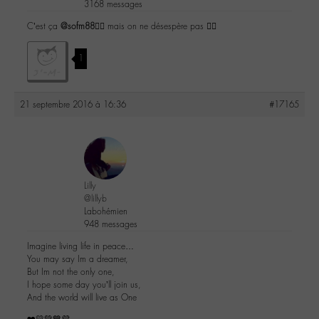
3168 messages
C’est ça
@sofm88
👍🏼 mais on ne désespère pas ✌🏼️
1
21 septembre 2016 à 16:36
#17165
Lilly
@lillyb
Labohémien
948 messages
Imagine living life in peace…
You may say Im a dreamer,
But Im not the only one,
I hope some day you’ll join us,
And the world will live as One