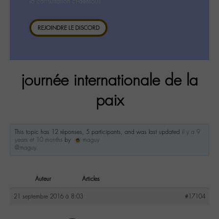
la consultation ci-dessous.
REJOINDRE LE DISCORD
journée internationale de la
paix
This topic has 12 réponses, 5 participants, and was last updated
il y a 9
years et 10 months
by
maguy
@maguy
.
Auteur
Articles
21 septembre 2016 à 8:03
#17104