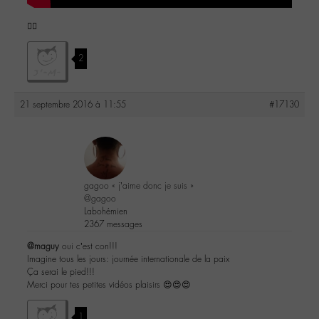
✌🏼️
2
21 septembre 2016 à 11:55
#17130
gagoo « j’aime donc je suis »
@gagoo
Labohémien
2367 messages
@maguy
oui c’est con!!!
Imagine tous les jours: journée internationale de la paix
Ça serai le pied!!!
Merci pour tes petites vidéos plaisirs 😍😍😍
1