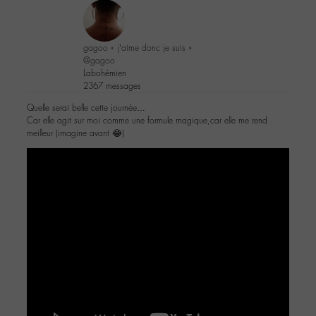
gagoo « j’aime donc je suis »
@gagoo
Labohémien
2367 messages
Quelle serai belle cette journée…
Car elle agit sur moi comme une formule magique,car elle me rend
meilleur (imagine avant 😂)