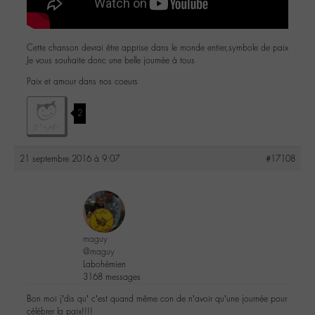
Cette chanson devrai être apprise dans le monde entier,symbole de paix
Je vous souhaite donc une belle journée à tous
Paix et amour dans nos coeurs
2
21 septembre 2016 à 9:07
#17108
maguy
@maguy
Labohémien
3168 messages
Bon moi j’dis qu’ c’est quand même con de n’avoir qu’une journée pour
célébrer la paix!!!!