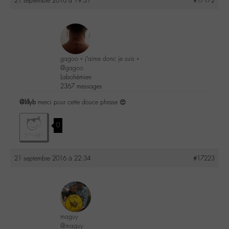
21 septembre 2016 à 19:31
#17172
gagoo « j’aime donc je suis »
@gagoo
Labohémien
2367 messages
@lillyb
merci pour cette douce phrase 😍
0
21 septembre 2016 à 22:34
#17223
maguy
@maguy