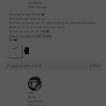
Labohémien
3168 messages
Chuis pas en état d’écrire 😂
Alors j’vais juste mettre du son
Pour nous qui rêvons d’un -M- onde d’a-M-our d’un -M-onde -M-erveilleux
Ah,ah,ah !!!! T’y as cru hein avec tous ces M
Bah nan ce sera pas du -M-😜😂
https://youtu.be/oGmRKWJdwBc
✌🏼️&❤️
3
21 septembre 2016 à 22:40
#17224
lu6le
@lu6le
Labohémien
324 messages