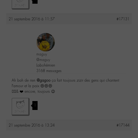
21 septembre 2016 à 11:57
#17131
maguy
@maguy
Labohémien
3168 messages
Ah bah de rien
@gagoo
ça fait toujours zizir des gens qui chantent
l’amour et la paix 😍😍😍
✌🏼️& ❤️ encore, toujours 😉
1
21 septembre 2016 à 13:24
#17144