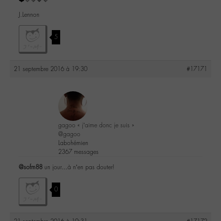
❤️💛💚💙💜
J.Lennon
5
21 septembre 2016 à 19:30
#17171
gagoo « j’aime donc je suis »
@gagoo
Labohémien
2367 messages
@sofm88
un jour…à n’en pas douter!
0