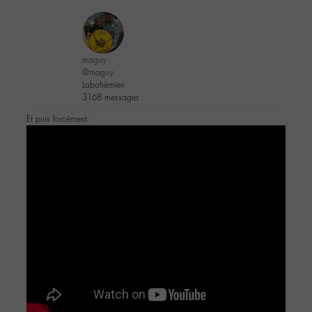
maguy
@maguy
Labohémien
3168 messages
Et puis forcément :