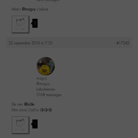
Merci
@maguy
j’adore
2
22 septembre 2016 à 7:55
#17242
maguy
@maguy
Labohémien
3168 messages
De rien
@lu6le
Moi zossi j’ad’or 😘😘😘
1