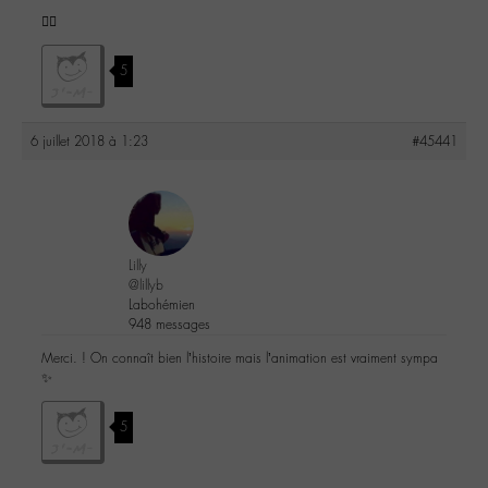
✌🏽
5
6 juillet 2018 à 1:23
#45441
Lilly
@lillyb
Labohémien
948 messages
Merci. ! On connaît bien l’histoire mais l’animation est vraiment sympa
✨
5