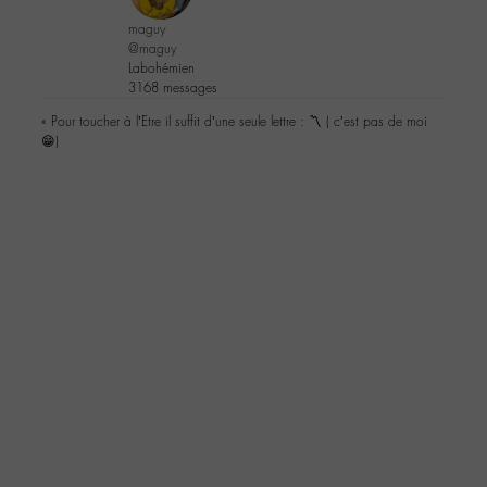
maguy
@maguy
Labohémien
3168 messages
« Pour toucher à l’Etre il suffit d’une seule lettre : 〽️ ( c’est pas de moi
😁)