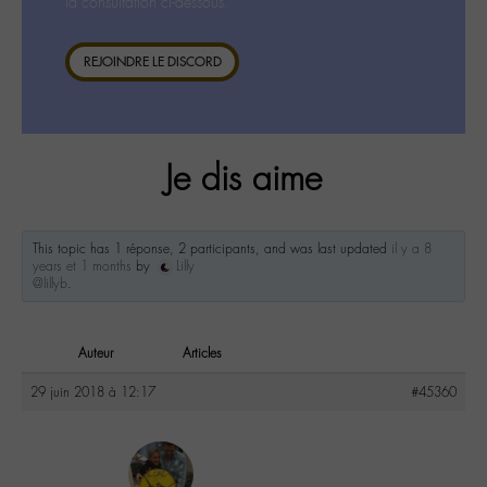
la consultation ci-dessous.
REJOINDRE LE DISCORD
Je dis aime
This topic has 1 réponse, 2 participants, and was last updated
il y a 8
years et 1 months
by
Lilly
@lillyb
.
Auteur
Articles
29 juin 2018 à 12:17
#45360