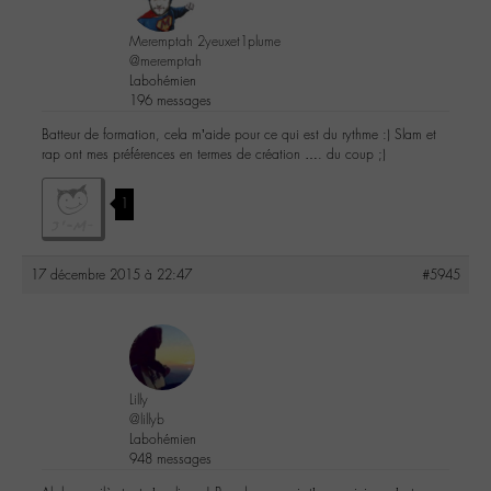
Meremptah 2yeuxet1plume
@meremptah
Labohémien
196 messages
Batteur de formation, cela m’aide pour ce qui est du rythme :) Slam et
rap ont mes préférences en termes de création …. du coup ;)
1
17 décembre 2015 à 22:47
#5945
Lilly
@lillyb
Labohémien
948 messages