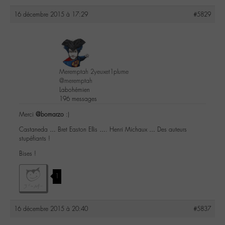
16 décembre 2015 à 17:29
#5829
Meremptah 2yeuxet1plume
@meremptah
Labohémien
196 messages
Merci
@bomarzo
:)
Castaneda … Bret Easton Ellis …. Henri Michaux … Des auteurs
stupéfiants !
Bises !
1
16 décembre 2015 à 20:40
#5837