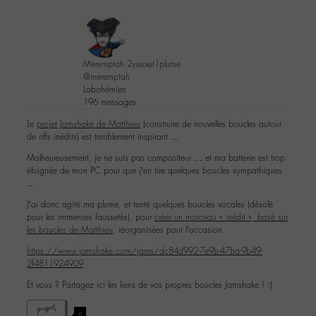
Meremptah 2yeuxet1plume
@meremptah
Labohémien
196 messages
Le
projet Jamshake de Matthieu
(construire de nouvelles boucles autour
de riffs inédits) est terriblement inspirant …
Malheureusement, je ne suis pas compositeur … et ma batterie est trop
éloignée de mon PC pour que j’en tire quelques boucles sympathiques
…
J’ai donc agité ma plume, et tenté quelques boucles vocales (désolé
pour les immenses faussetés), pour
créer un morceau « inédit », basé sur
les boucles de Matthieu
, réorganisées pour l’occasion.
https://www.jamshake.com/jams/dc84d992-7e9b-47ba-9b49-
2f4811924909
Et vous ? Partagez ici les liens de vos propres boucles Jamshake ! :)