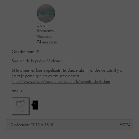
Cioran
@bomarzo
Moderator
74 messages
Que des bons !!!
Suis fan de la poésie Michaux ;-)
Si tu aimes les fous stupéfiants, tendance absinthe, dès ce soir, il y a
ça et je pense que ça va être passionnant :
http://www.arte.tv/magazine/ladam/fr/les-episodes-ladam
bisous
2
17 décembre 2015 à 18:50
#5924