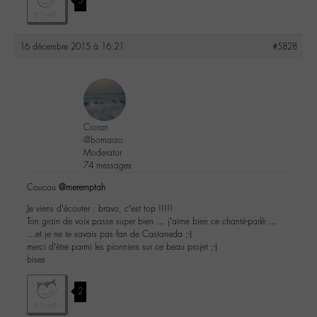
5
16 décembre 2015 à 16:21
#5828
Cioran
@bomarzo
Moderator
74 messages
Coucou
@meremptah
Je viens d’écouter ; bravo, c’est top !!!!!
Ton grain de voix passe super bien … j’aime bien ce chanté-parlé …
…et je ne te savais pas fan de Castaneda ;-)
merci d’être parmi les pionniers sur ce beau projet ;-)
bises
2