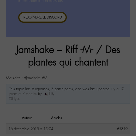
la consultation ci-dessous.
REJOINDRE LE DISCORD
Jamshake – Riff -M- / Des
plantes qui chantent
Mots-clés :
#Jamshake #M
This topic has 6 réponses, 3 participants, and was last updated
il y a 10
years et 7 months
by
Lilly
@lillyb
.
Auteur
Articles
16 décembre 2015 à 15:04
#5819