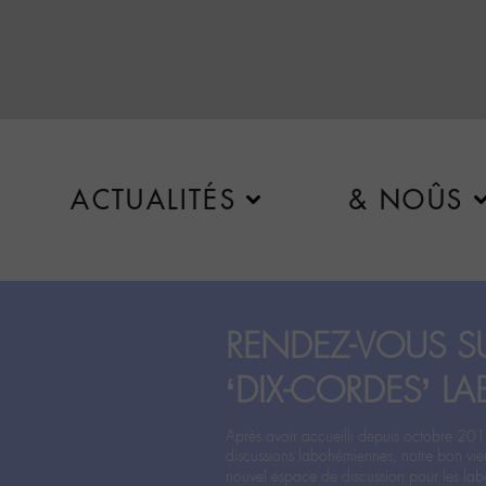
ACTUALITÉS
& NOÛS
RENDEZ-VOUS SU
‘DIX-CORDES’ LA
Après avoir accueilli depuis octobre 201
discussions labohémiennes, notre bon vie
nouvel espace de discussion pour les labo