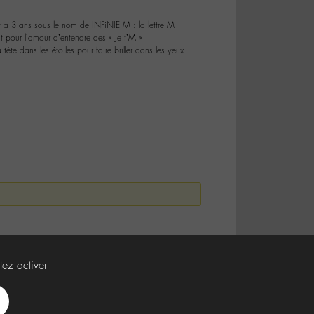
 a 3 ans sous le nom de INFiNIE M : la lettre M
 pour l’amour d’entendre des « Je t’M »
tête dans les étoiles pour faire briller dans les yeux
tez activer