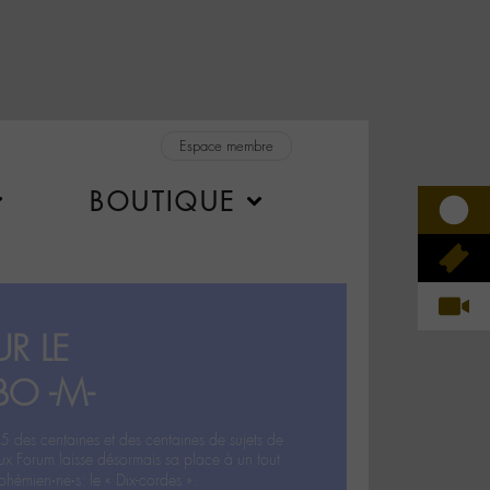
Espace membre
BOUTIQUE
R LE
BO -M-
5 des centaines et des centaines de sujets de
ux Forum laisse désormais sa place à un tout
hémien‧ne‧s: le « Dix-cordes ».