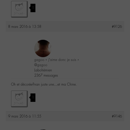
1
8 mars 2016 à 13:58
#9126
gagoo « j’aime donc je suis »
@gagoo
Labohémien
2367 messages
Oh et décorée?nan juste une…et ma Chine.
1
9 mars 2016 à 11:55
#9146