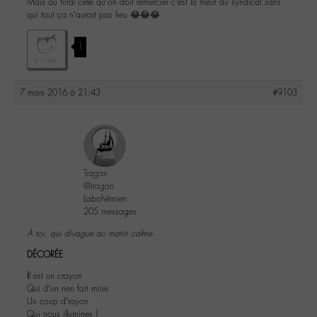
Mais au final celle qu’on doit remercier c’est la meuf du syndicat sans
qui tout ça n’aurait pas lieu 😂😂😂
1
7 mars 2016 à 21:43
#9103
Tragan
@tragan
Labohémien
205 messages
À toi, qui divague au matin calme
DÉCORÉE
İl est un crayon
Qui d’un rien fait mine
Un coup d’rayon
Qui nous illumines !