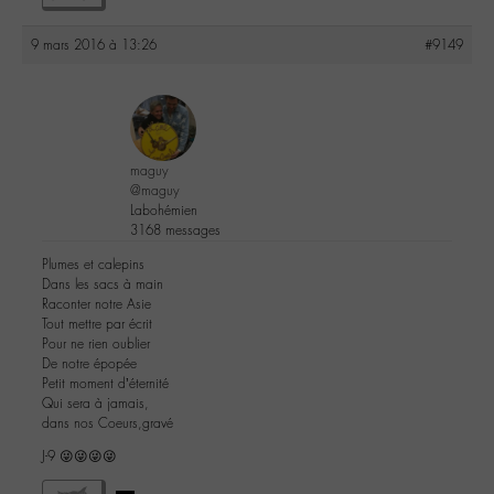
9 mars 2016 à 13:26
#9149
maguy
@maguy
Labohémien
3168 messages
Plumes et calepins
Dans les sacs à main
Raconter notre Asie
Tout mettre par écrit
Pour ne rien oublier
De notre épopée
Petit moment d’éternité
Qui sera à jamais,
dans nos Coeurs,gravé
J-9 😜😜😜😜