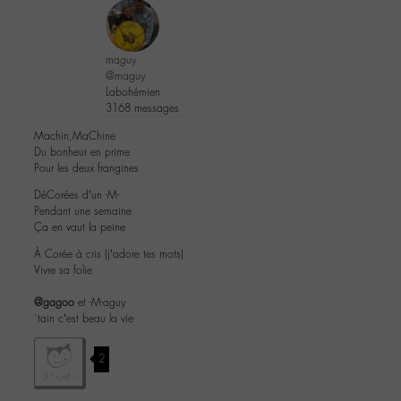
maguy
@maguy
Labohémien
3168 messages
Machin,MaChine
Du bonheur en prime
Pour les deux frangines
DéCorées d’un -M-
Pendant une semaine
Ça en vaut la peine
À Corée à cris (j’adore tes mots)
Vivre sa folie
@gagoo
et -M-aguy
´tain c’est beau la vie
2