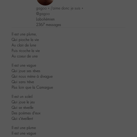
gagoo « j’aime donc je suis »
@gagoo
Labohémien
2367 messages
Il est une plume,
Qui pioche la vie
Au clair de lune
Puis ricoche la vie
Au coeur de une
Il est une vague
Qui joue ses rêves
Qui nous mène à divague
Qui sans trêve
Plus loin que la Camargue
Il est un soleil
Qui joue le jeu
Qui se réveille
Des poèmes d’eux
Qui s’éveillent
Il est une plume
Il est une vague