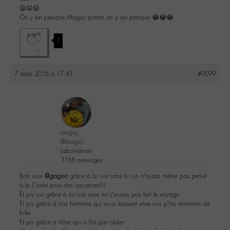
😛😛😛
On y est presque Maguy putain on y est presque 😂😂😂
1
7 mars 2016 à 17:41
#9099
maguy
@maguy
Labohémien
3168 messages
Bah voui
@gagoo
grâce à lui car sans lui on n’aurait même pas pensé
à la Corée pour des vacances!!!
Et pis oui grâce à toi car sans toi j’aurais pas fait le voyage
Et pis grâce à nos hommes qui nous laissent vivre nos p’tits moments de
folie
Et pis grâce à titîne qui a fini par céder