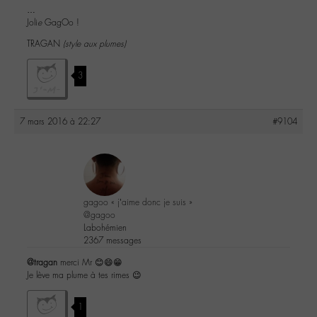
…
Joli
e
GagOo !
TRAGAN
(style aux plumes)
3
7 mars 2016 à 22:27
#9104
gagoo « j’aime donc je suis »
@gagoo
Labohémien
2367 messages
@tragan
merci Mr 😊😄😁
Je lève ma plume à tes rimes 😉
1