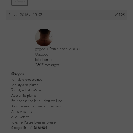
8 mars 2016 à 13:57
#9125
gagoo « j’aime donc je suis »
@gagoo
Labohémien
2367 messages
@tragan
Ton style aux plumes
Ton style ta plume
Ton style fait qu’une
Apprentie plume
Peut penser briller au clair de lune
Alors je lève ma plume à tes vers
A tes versions
à tes versets
Tu es tel l’aigle bien emplumé
(Gagoolinacé 😂😂😂)