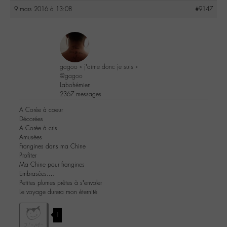
9 mars 2016 à 13:08
#9147
gagoo « j’aime donc je suis »
@gagoo
Labohémien
2367 messages
A Corée à coeur
Décorées
A Corée à cris
Amusées
Frangines dans ma Chine
Profiter
Ma Chine pour frangines
Embrasées….
Petites plumes prêtes à s’envoler
Le voyage durera mon éternité
1