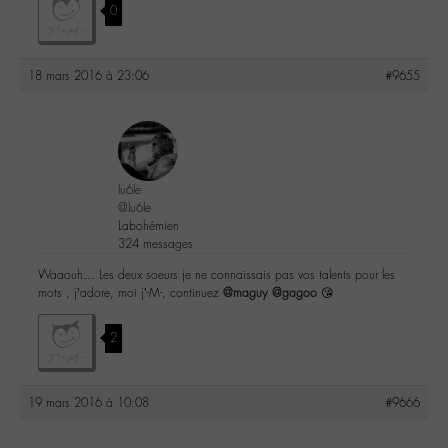
0
18 mars 2016 à 23:06
#9655
lu6le
@lu6le
Labohémien
324 messages
Waaouh… Les deux soeurs je ne connaissais pas vos talents pour les
mots , j’adore, moi j’-M-, continuez
@maguy
@gagoo
😘
2
19 mars 2016 à 10:08
#9666