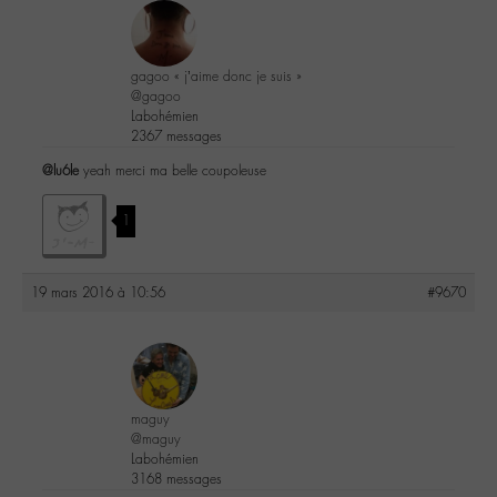
gagoo « j’aime donc je suis »
@gagoo
Labohémien
2367 messages
@lu6le
yeah merci ma belle coupoleuse
1
19 mars 2016 à 10:56
#9670
maguy
@maguy
Labohémien
3168 messages