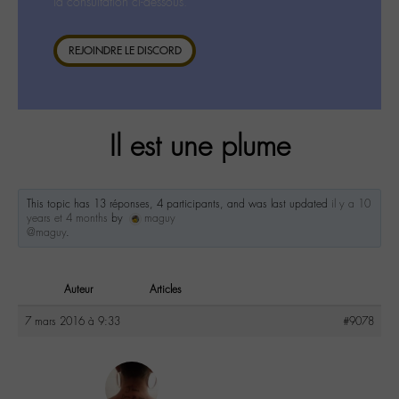
la consultation ci-dessous.
REJOINDRE LE DISCORD
Il est une plume
This topic has 13 réponses, 4 participants, and was last updated
il y a 10
years et 4 months
by
maguy
@maguy
.
Auteur
Articles
7 mars 2016 à 9:33
#9078