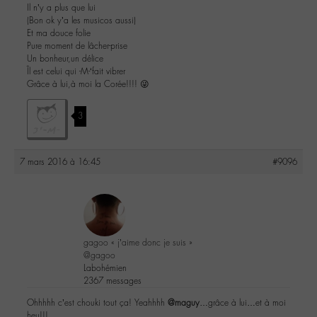
Il n’y a plus que lui
(Bon ok y’a les musicos aussi)
Et ma douce folie
Pure moment de lâcher-prise
Un bonheur,un délice
Îl est celui qui -M-‘fait vibrer
Grâce à lui,à moi la Corée!!!! 😜
3
7 mars 2016 à 16:45
#9096
gagoo « j’aime donc je suis »
@gagoo
Labohémien
2367 messages
Ohhhhh c’est chouki tout ça! Yeahhhh
@maguy
…grâce à lui…et à moi
heu!!!