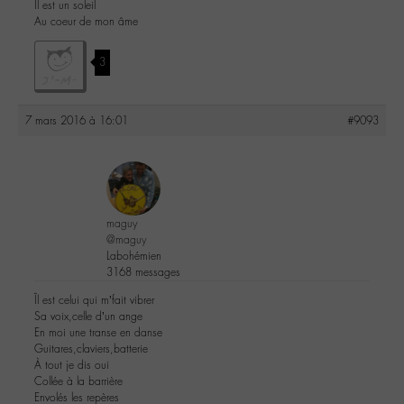
Il est un soleil
Au coeur de mon âme
3
7 mars 2016 à 16:01
#9093
maguy
@maguy
Labohémien
3168 messages
Îl est celui qui m’fait vibrer
Sa voix,celle d’un ange
En moi une transe en danse
Guitares,claviers,batterie
À tout je dis oui
Collée à la barrière
Envolés les repères