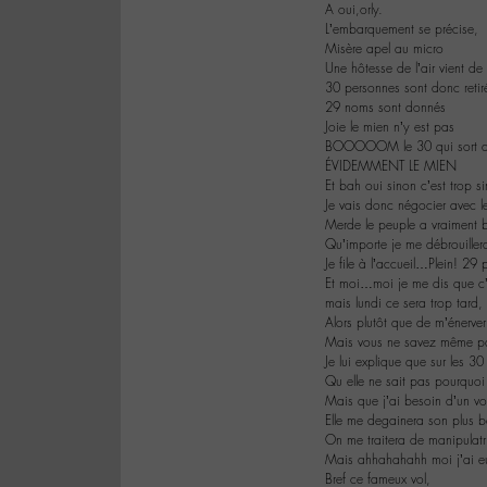
A oui,orly.
L’embarquement se précise,
Misère apel au micro
Une hôtesse de l’air vient de
30 personnes sont donc reti
29 noms sont donnés
Joie le mien n’y est pas
BOOOOOM le 30 qui sort d
ÉVIDEMMENT LE MIEN
Et bah oui sinon c’est trop 
Je vais donc négocier avec l
Merde le peuple a vraiment 
Qu’importe je me débrouille
Je file à l’accueil…Plein! 29 p
Et moi…moi je me dis que c’e
mais lundi ce sera trop tard,
Alors plutôt que de m’énerver et
Mais vous ne savez même pas
Je lui explique que sur les 3
Qu elle ne sait pas pourquoi
Mais que j’ai besoin d’un vo
Elle me degainera son plus be
On me traitera de manipulatr
Mais ahhahahahh moi j’ai eu
Bref ce fameux vol,