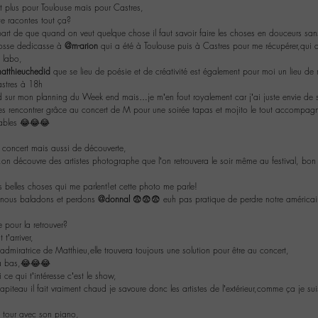
t plus pour Toulouse mais pour Castres,
e racontes tout ça?
part de que quand on veut quelque chose il faut savoir faire les choses en douceurs sans 
grosse dedicasse à
@m-arion
qui a été à Toulouse puis à Castres pour me récupérer,qui a
 labo,
atthieuchedid
que se lieu de poésie et de créativité est également pour moi un lieu de 
astres à 18h
d sur mon planning du Week end mais…je m’en fout royalement car j’ai juste envie de s
s rencontrer grâce au concert de M pour une soirée tapas et mojito le tout accompagn
 tables 😂😂😂
 concert mais aussi de découverte,
n découvre des artistes photographe que l’on retrouvera le soir même au festival, bo
s belles choses qui me parlent!et cette photo me parle!
s nous baladons et perdons
@donnal
😨😨😨 euh pas pratique de perdre notre américain
 pour la retrouver?
t’arriver,
 admiratrice de Matthieu,elle trouvera toujours une solution pour être au concert,
 la bas,😂😂😂
 ce qui t’intéresse c’est le show,
hapiteau il fait vraiment chaud je savoure donc les artistes de l’extérieur,comme ça je su
n tour avec son piano,