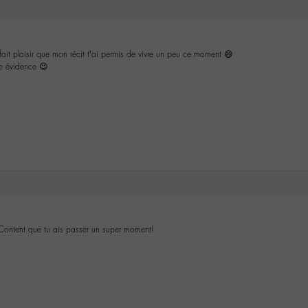
ait plaisir que mon récit t’ai permis de vivre un peu ce moment 😄
ne évidence 😉
 Content que tu ais passer un super moment!