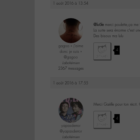
1 août 2016 à 13:54
@lu6le
merci poulette,ça me f
La suite sera énorme c’est u
Des bisous ma lulu
gagoo « j’aime
4
donc je suis »
@gagoo
Labohémien
2367 messages
1 août 2016 à 17:55
Merci Gaêlle pour ton récit.
4
yapasderror
@yapasderror
Labohémien