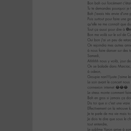
Bon bah oui forcément c’étai
Tu te demandes pourquoi je t
Bah j’avais très envie d’une 
Puis surtout pour faire une 
qu’elle ne me connaît que du
Tout ça aussi pour dire à
@m
Bon me voilà sur le sol de C
Oui bon j’ai un peu de retar
On rejoindra mes autres amie
à nous faire danser sur des
Samedi,
Ahhhhh nous y voilà, jour de
On se balade dans Marciac,o
à odeon,
Groupie nan!!!juste j’aime le
Le soir avant le concert nou
connexion internet 😂😂😂
Le stress monte comment faire
Bah en gros si jamais ça doit 
Dis toi que si c’est une vraie
Effectivement on la retrouve
Je te parle de ma vie mais toi
Je dois te dire que sous le c
tout entendre,
Le sublime Yaron arrive à so