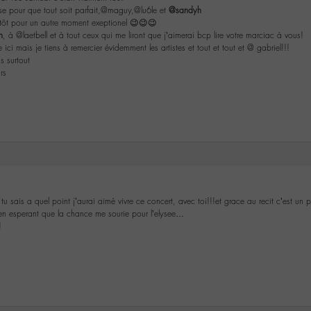
se pour que tout soit parfait,@maguy,@lu6le et
@sandyh
entôt pour un autre moment exeptionel 😉😉😉
n
, à @laetbell et à tout ceux qui me liront que j’aimerai bcp lire votre marciac à vous!
ci mais je tiens à remercier évidemment les artistes et tout et tout et @ gabriel!!!
s surtout
rs
 tu sais a quel point j’aurai aimé vivre ce concert, avec toi!!!et grace au recit c’est un
en esperant que la chance me sourie pour l’elysee…
!