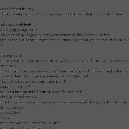
ourire d’enfant heureux,
de fufute…ouai je sais je déconne mais moi ces instruments bah je les confonds tous…
is plus dehors 😂😂😂
Oh cte blague sagement !
r assise car ce qui se joue est doux,doux comme un doux baiser sur le front,
r ma chaise puis comme j’ai pas bcp de rembourrage au niveau de mes fesses (un combl
e!
a Sam je court,
e cours devant la scène avec mes acolytes et les autres fans…la suite se ferra donc c
eur heureux,
 de je dis aime qui sera à mes yeux ou plutôt à mes oreilles la chanson la plus douce q
u des milliers de fois à pris un sens encore plus fort samedi,
 il était fait car nous vivons des moments dur?
le prend en tout cas!
 s’il veut bien répondre à cette question j’en serai ravi!
 folle qu’à son habitude,
 me font penser que quand les gens de talent se retrouve bah à pas à dire c’est toujou
du matin je crois,
how exeptionel
cu ainsi,
icien avec Matth à odeon,c’était sublime!
’ai vue samedi c’était vraiment fou!