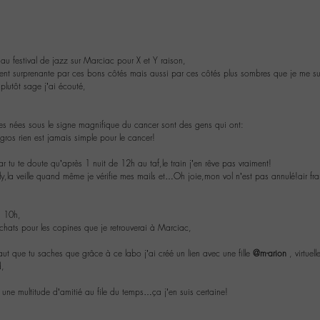
r au festival de jazz sur Marciac pour X et Y raison,
ement surprenante par ces bons côtés mais aussi par ces côtés plus sombres que je me s
plutôt sage j’ai écouté,
es nées sous le signe magnifique du cancer sont des gens qui ont:
ros rien est jamais simple pour le cancer!
car tu te doute qu’après 1 nuit de 12h au taf,le train j’en rêve pas vraiment!
ly,la veille quand même je vérifie mes mails et…Oh joie,mon vol n’est pas annulé!air f
à 10h,
achats pour les copines que je retrouverai à Marciac,
ut que tu saches que grâce à ce labo j’ai créé un lien avec une fille
@m-arion
, virtue
d,
 une multitude d’amitié au file du temps…ça j’en suis certaine!