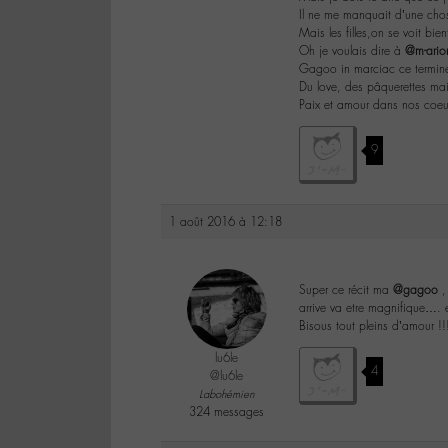
Il ne me manquait d’une cho
Mais les filles,on se voit bi
Oh je voulais dire à
@m-ario
Gagoo in marciac ce termine i
Du love, des pâquerettes mai
Paix et amour dans nos coeu
9
1 août 2016 à 12:18
Super ce récit ma
@gagoo
,
arrive va etre magnifique…. 
Bisous tout pleins d’amour !!
lu6le
4
@lu6le
Labohémien
324 messages