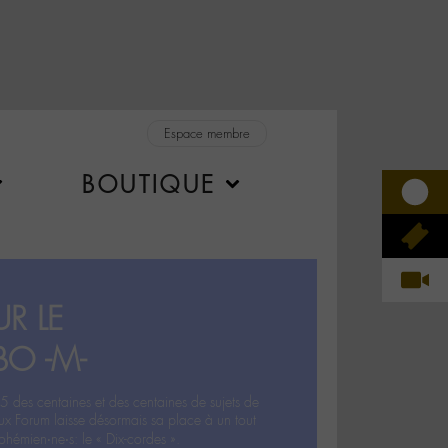
Espace membre
BOUTIQUE
R LE
BO -M-
5 des centaines et des centaines de sujets de
ux Forum laisse désormais sa place à un tout
hémien‧ne‧s: le « Dix-cordes ».