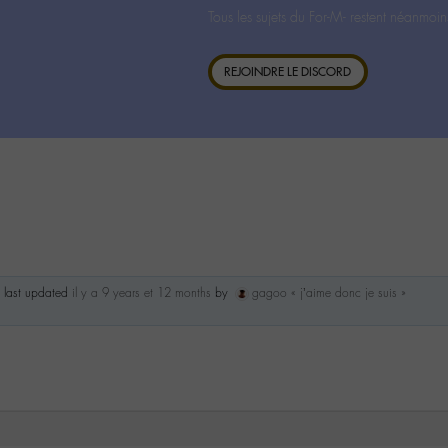
Tous les sujets du For-M- restent néanmoin
REJOINDRE LE DISCORD
s last updated
il y a 9 years et 12 months
by
gagoo « j’aime donc je suis »