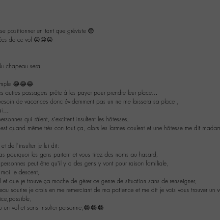
 se positionner en tant que gréviste 😨
rées de ce vol 😒😒😒
u chapeau sera
simple 😂😂😂
es autres passagers prête à les payer pour prendre leur place…
besoin de vacances donc évidemment pas un ne me laissera sa place ,
rai…
ersonnes qui râlent, s’excitent insultent les hôtesses,
st quand même très con tout ça, alors les larmes coulent et une hôtesse me dit madam
 de l’insulter je lui dit:
 pourquoi les gens partent et vous tirez des noms au hasard,
0 personnes peut être qu’il y a des gens y vont pour raison familiale,
 moi je descent,
l et que je trouve ça moche de gérer ce genre de situation sans de renseigner,
au sourire je crois en me remerciant de ma patience et me dit je vais vous trouver un v
ice,possible,
 un vol et sans insulter personne,😂😂😂