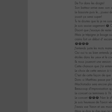
De l’or dans les doigts!
Son batteur arrive avec son s
Le bassiste puis le…joueur 
jouait ça serai super!
Tu te doutes que la je ne su
Je suis assise sagement 😂 
Disont que j’essaye de reste
Mais je trépigne je bouge su
crains fort un début d’ escarr
😂😂😂😂
J’entends juste les mots mam
Oui oui tu as bien entendu j
étoiles dans les yeux et le co
Ils nous joueront une version
Cette chanson que j’ai entend
Le choix de cette version à t
C’est de cette façon de que 
Donc si Matthieu passe par la
Machistador sera encore plus
Beaucoup d’improvisation qui
Le concert ce terminera à 1h 
Le concert 😂😂😂 Nan le s
Je suis heureuse de l’avoir vé
J’avais vue Yaron et ses mus
Mais je dois te dire que ce j