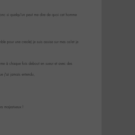
donc si quelqu’un peut me dire de quoi cet homme
e pour une creole) je suis assise sur mes os!et je
omme à chaque fois debout en sueur et avec des
ue j’ai jamais entendu,
rs majestueux !