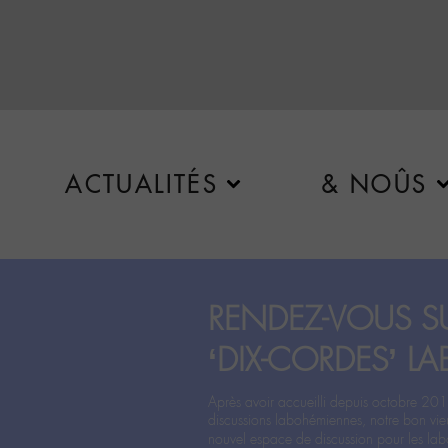
ACTUALITÉS
& NOÛS
RENDEZ-VOUS SU
‘DIX-CORDES’ LA
Après avoir accueilli depuis octobre 201
discussions labohémiennes, notre bon vie
nouvel espace de discussion pour les labo