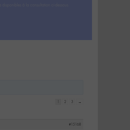
s disponibles à la consultation ci-dessous.
1
2
3
→
#15168