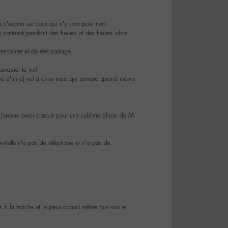
s’exciter sur ceux qui n’y sont pour rien!
 patienté pendant des heures et des heures alors
rencontre et de réel partage.
avourer la vie!
é d’un dj nul à chier mais qui arrivera quand même
n j’avoue avoir craqué pour une sublime photo de M
e!elle n’a pas de téléphone et n’a pas de
is à la fraîche et je peux quand même tout voir et