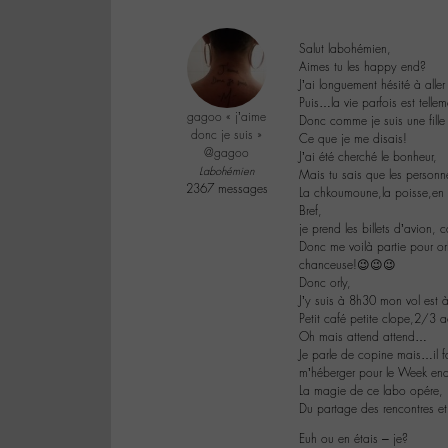
Salut labohémien,
Aimes tu les happy end?
J’ai longuement hésité à alle
Puis…la vie parfois est tell
gagoo « j’aime
Donc comme je suis une fille 
donc je suis »
Ce que je me disais!
@gagoo
J’ai été cherché le bonheur,
Labohémien
Mais tu sais que les personn
2367 messages
La chkoumoune,la poisse,en g
Bref,
je prend les billets d’avion, 
Donc me voilà partie pour or
chanceuse!😉😉😉
Donc orly,
J’y suis à 8h30 mon vol est 
Petit café petite clope,2/3 
Oh mais attend attend…
Je parle de copine mais…il fa
m’héberger pour le Week en
La magie de ce labo opére,
Du partage des rencontres et
Euh ou en étais – je?