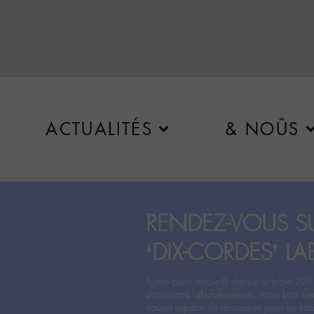
ACTUALITÉS
& NOÛS
RENDEZ-VOUS SU
‘DIX-CORDES’ LA
Après avoir accueilli depuis octobre 201
discussions labohémiennes, notre bon vie
nouvel espace de discussion pour les labo