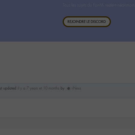
Tous les sujets du For-M- restent néanmoin
REJOINDRE LE DISCORD
ast updated
il y a 7 years et 10 months
by
i-Ness