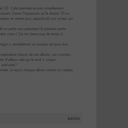
 de CD. Cette première écoute complètement
ssant. J’avais l’impression qu’ils étaient 10 sur
 revenu en arrière pour approfondir son univers qui
e sa petite voix présentant la première partie
plein coeur ! J’ai mis beaucoup de temps à
artager si sensiblement sa musique est pour moi
conceptualiser chacun de ses albums, ses concerts…
 d’ailleurs cela qui le rend si unique.
 quel pied !
ransformée. Je reçois chaque album comme un cadeau
#46984