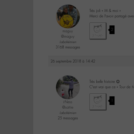
Très joli « M & moi »
Merci de l’avoir partagé avec
2
maguy
@maguy
Labohémien
3168 messages
26 septembre 2018 à 14:42
Très belle histoire 😊
C’est vrai que ce « Tour de -
1
i-Ness
@satiie
Labohémien
25 messages