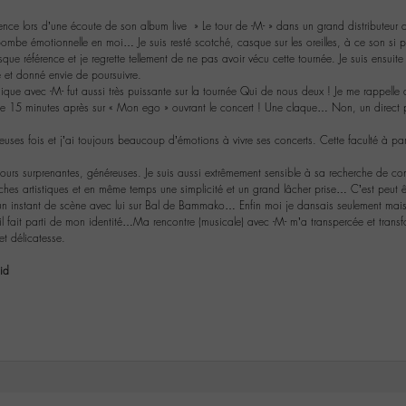
nce lors d’une écoute de son album live » Le tour de -M- » dans un grand distributeur
bombe émotionnelle en moi… Je suis resté scotché, casque sur les oreilles, à ce son si pui
que référence et je regrette tellement de ne pas avoir vécu cette tournée. Je suis ensuite
et donné envie de poursuivre.
ue avec -M- fut aussi très puissante sur la tournée Qui de nous deux ! Je me rappelle d
me 15 minutes après sur « Mon ego » ouvrant le concert ! Une claque… Non, un direct 
euses fois et j’ai toujours beaucoup d’émotions à vivre ses concerts. Cette faculté à p
jours surprenantes, généreuses. Je suis aussi extrêmement sensible à sa recherche de 
s artistiques et en même temps une simplicité et un grand lâcher prise… C’est peut être
un instant de scène avec lui sur Bal de Bammako… Enfin moi je dansais seulement mais
qu’il fait parti de mon identité…Ma rencontre (musicale) avec -M- m’a transpercée et t
et délicatesse.
id