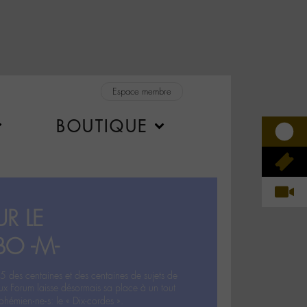
Espace membre
BOUTIQUE
R LE
BO -M-
5 des centaines et des centaines de sujets de
ux Forum laisse désormais sa place à un tout
hémien‧ne‧s: le « Dix-cordes ».