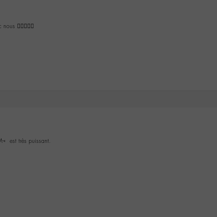
 nous 👍🏼😉✌🏽
M-« est très puissant.