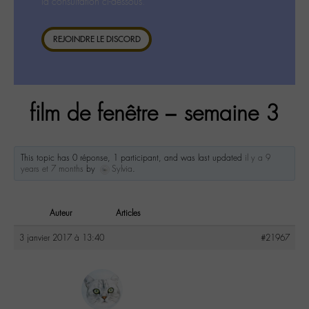
la consultation ci-dessous.
REJOINDRE LE DISCORD
film de fenêtre – semaine 3
This topic has 0 réponse, 1 participant, and was last updated
il y a 9
years et 7 months
by
Sylvia
.
Auteur
Articles
3 janvier 2017 à 13:40
#21967