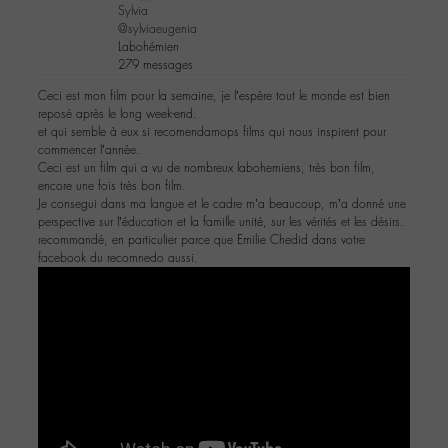
Sylvia
@sylviaeugenia
Labohémien
279 messages
Ceci est mon film pour la semaine, je l’espère tout le monde est bien
reposé après le long week-end.
et qui semble à eux si recomendamops films qui nous inspirent pour
commencer l’année.
Ceci est un film qui a vu de nombreux labohemiens, très bon film,
encore une fois très bon film.
Je consegui dans ma langue et le cadre m’a beaucoup, m’a donné une
perspective sur l’éducation et la famille unité, sur les vérités et les désirs.
recommandé, en particulier parce que Emilie Chedid dans votre
facebook du recomnedo aussi.