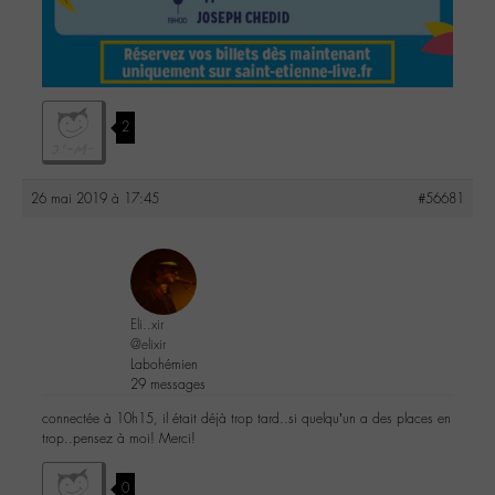
2
26 mai 2019 à 17:45
#56681
Eli..xir
@elixir
Labohémien
29 messages
connectée à 10h15, il était déjà trop tard..si quelqu’un a des places en
trop..pensez à moi! Merci!
0