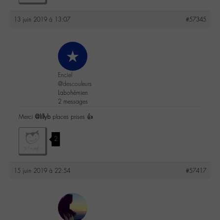
13 juin 2019 à 13:07
#57345
Enciel
@descouleurs
Labohémien
2 messages
Merci
@lillyb
places prises 👍
2
15 juin 2019 à 22:54
#57417