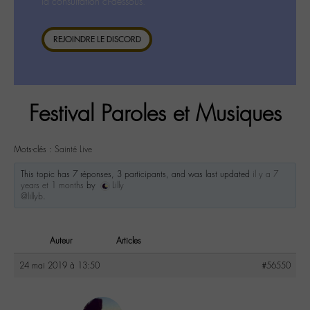
la consultation ci-dessous.
REJOINDRE LE DISCORD
Festival Paroles et Musiques
Mots-clés :
Sainté Live
This topic has 7 réponses, 3 participants, and was last updated
il y a 7
years et 1 months
by
Lilly
@lillyb
.
Auteur
Articles
24 mai 2019 à 13:50
#56550