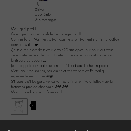
Lilly
@lillyb
Labohémien
948 messages
Mais quel pied !
Grand petit concert confidentiel de légende !!!
Comme l’a dit Matthieu, c’était comme si on était entre amis tranquillou
dans ton salon ❤️
Ça m’a fait drôle de revenir te voir 20 ans après jour pour jour dans
cette toute petite salle insignifiante au dehors et pourtant ô combien
lumineuse au dedans…
Je me rappelle des balbutiements, qu’il est beau le chemin parcouru.
Merci pour ton soutien, ton amitié et ta fidélité à ce Festival qui,
espérons le sera sauvé 🙏🏽
S’il vous plaît les gens, venez voir les artistes en live et faites vivre les
festoches près de chez vous 🎶💙🎶💙
Merci et rendez vous à Fourvière !
4