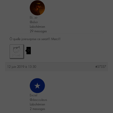
Eli..xir
@elixir
Labohémien
29 messages
Ô quelle joie-surprise ce serait!! Merci!!
0
12 juin 2019 à 13:30
#57337
Enciel
@descouleurs
Labohémien
2 messages