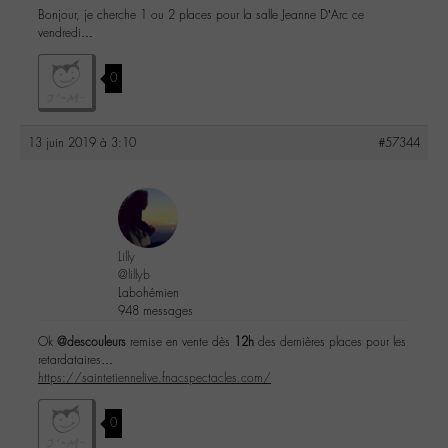
Bonjour, je cherche 1 ou 2 places pour la salle Jeanne D’Arc ce
vendredi…
0
13 juin 2019 à 3:10
#57344
Lilly
@lillyb
Labohémien
948 messages
Ok
@descouleurs
remise en vente dès
12h
des dernières places pour les
retardataires…
https://saintetiennelive.fnacspectacles.com/
0