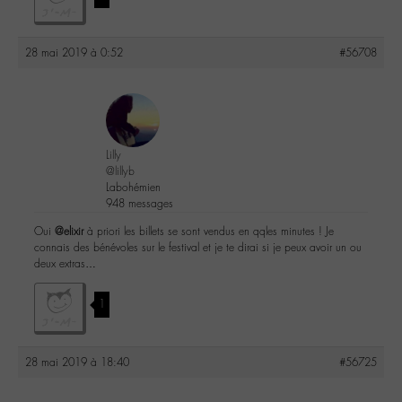
28 mai 2019 à 0:52
#56708
Lilly
@lillyb
Labohémien
948 messages
Oui
@elixir
à priori les billets se sont vendus en qqles minutes ! Je
connais des bénévoles sur le festival et je te dirai si je peux avoir un ou
deux extras…
1
28 mai 2019 à 18:40
#56725