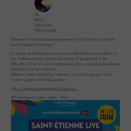
Lilly
@lillyb
Labohémien
948 messages
Évènement !!! Nouvelle date programmée le 14/06 dans le cadre du
Festival Paroles & Musiques !
En soutien au Festival qui a toujours accueilli Matthieu à ses débuts et
qui, malheureusement connaît des restrictions budgétaires et des
difficultés, -M- est en concert exceptionnel, dans une petite salle intimiste
(600 places) à Saint Etienne !
Billetterie ouverte aujourd’hui, attention, y’en n’aura pas pour tout le
monde ! Joseph en Première partie !
https://www.saint-etienne-live.fr/artiste/m/
#20ansjedisaime Quel cadeau, -Merci-…