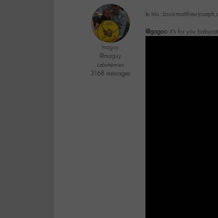
le trio :Louis-matthieu-joseph
@gagoo
it’s for you babyca
maguy
@maguy
Labohémien
3168 messages