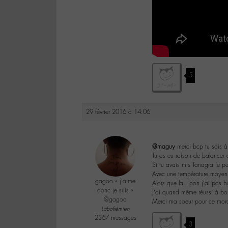
5
29 février 2016 à 14:06
@maguy
merci bcp tu sais à 
Tu as eu raison de balancer ce
Si tu avais mis Tanagra je pe
Avec une température moyenn
gagoo « j’aime
Alors que la…bon j’ai pas 
donc je suis »
J’ai quand même réussi à bo
@gagoo
Merci ma soeur pour ce mo
Labohémien
2367 messages
3