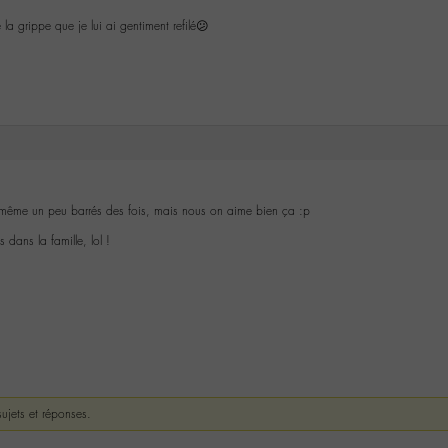
la grippe que je lui ai gentiment refilé😕
 même un peu barrés des fois, mais nous on aime bien ça :p
dans la famille, lol !
ujets et réponses.