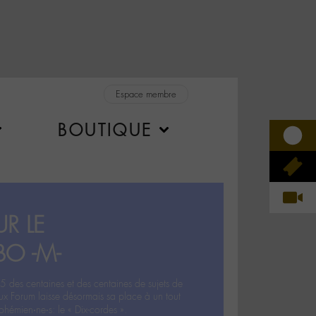
Espace membre
BOUTIQUE
R LE
BO -M-
5 des centaines et des centaines de sujets de
ux Forum laisse désormais sa place à un tout
hémien‧ne‧s: le « Dix-cordes ».