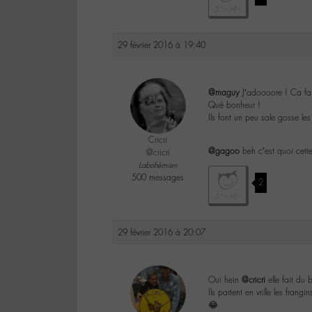
29 février 2016 à 19:40
@maguy
J’adoooore ! Ca fait
Qué bonheur !
Ils font un peu sale gosse le
Cricri
@gagoo
beh c’est quoi cette
@cricri
Labohémien
500 messages
2
29 février 2016 à 20:07
Oui hein
@cricri
elle fait du 
Ils partent en vrille les fra
😂