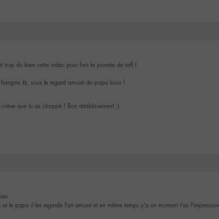
 trop du bien cette vidéo pour finir la journée de taff !
s frangins là, sous le regard amusé de papa louis !
 crève que tu as choppé ! Bon rétablissement ;)
bien
ngins et le papa il les regarde l’air amusé et en même temps y’a un moment t’as l’impressi