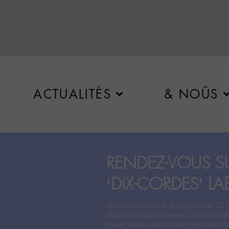
ACTUALITÉS
& NOÛS
RENDEZ-VOUS SU
‘DIX-CORDES’ LA
Après avoir accueilli depuis octobre 201
discussions labohémiennes, notre bon vie
nouvel espace de discussion pour les labo