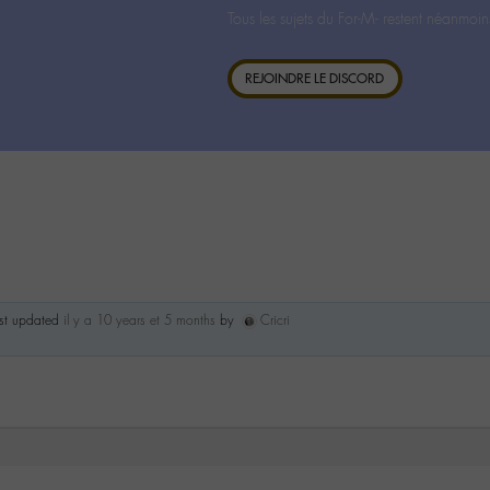
Tous les sujets du For-M- restent néanmoin
REJOINDRE LE DISCORD
ast updated
il y a 10 years et 5 months
by
Cricri