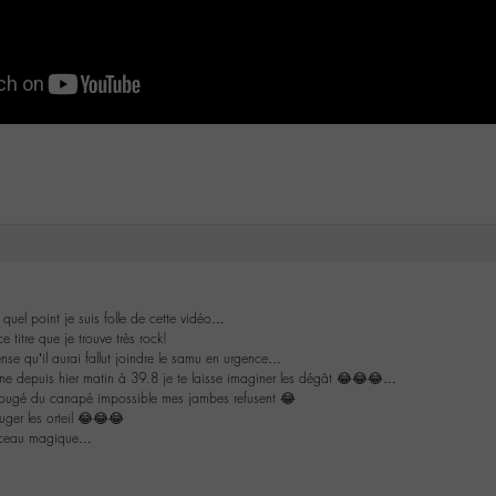
quel point je suis folle de cette vidéo…
 titre que je trouve très rock!
nse qu’il aurai fallut joindre le samu en urgence…
e depuis hier matin à 39.8 je te laisse imaginer les dégât 😂😂😂…
bougé du canapé impossible mes jambes refusent 😂
uger les orteil 😂😂😂
rceau magique…