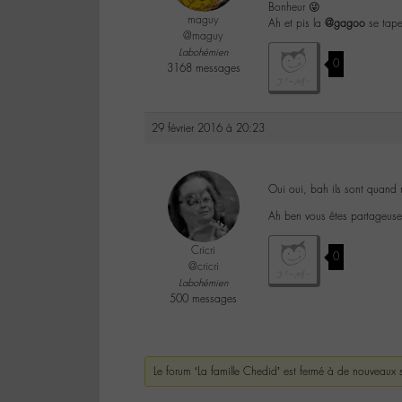
Bonheur 😜
maguy
Ah et pis la
@gagoo
se tape 
@maguy
Labohémien
0
3168 messages
29 février 2016 à 20:23
Oui oui, bah ils sont quand
Ah ben vous êtes partageuses 
Cricri
0
@cricri
Labohémien
500 messages
Le forum ‘La famille Chedid’ est fermé à de nouveaux s