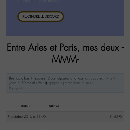
la consultation ci-dessous.
REJOINDRE LE DISCORD
Entre Arles et Paris, mes deux -
MMM-
This topic has 1 réponse, 2 participants, and was last updated
il y a 9
years et 10 months
by
gagoo « j’aime donc je suis »
@gagoo
.
Auteur
Articles
9 octobre 2016 à 11:06
#18095