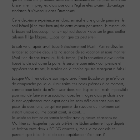
laisser m’en imprégner, alors que dans l’église elles avaient davantage
tendance à s’évanouir dans l’immensité….
Cette deuxième expérience est donc en réalité une grande première, le
seul bémol (il en faut bien un) de cette version parisienne, le ressenti de
la basse est beaucoup moins « aphrodisiaque » que sur le gros oreiller
arlésien !!! (je blague……pas tant que ça peut-être!)
Le soir venu, après avoir écouté studieusement Martin Parr se dévoiler,
retracer sa carrière depuis la naissance de sa vocation et nous montrer
l’évolution de son travail au fil du temps, j’ai la sensation d’avoir enfin
trouvé la clé qui ouvre la porte, le sésame pour mieux comprendre et
apprécier son œuvre, le maillon de la chaîne qui me manquait à Arles !
Lorsque Matthieu débute son impro avec Pierre Boscheron je m’efforce
de comprendre pourquoi il fait naître ces notes précises à ce moment,
comme pour tenter de m’immiscer dans son inspiration, mais impossible
pour moi de faire une association avec les images alors je choisis de
laisser vagabonder mon esprit dans les sons délicieux sans plus me
poser de questions, ce qui me permet de savourer au maximum cet
instant unique qui me paraît court, si court….
La soirée se termine en terrain familier avec quelques chansons de
Matthieu sur lesquelles j’aurais préféré me lâcher autrement que depuis
un balcon entre deux « BC BG coincés », mais je me console en
pensant que le but initial de cette expérience n’était pas là.