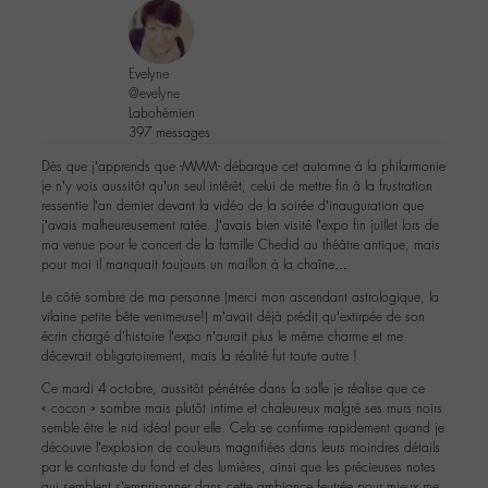
Evelyne
@evelyne
Labohémien
397 messages
Dès que j’apprends que -MMM- débarque cet automne à la philarmonie
je n’y vois aussitôt qu’un seul intérêt, celui de mettre fin à la frustration
ressentie l’an dernier devant la vidéo de la soirée d’inauguration que
j’avais malheureusement ratée. J’avais bien visité l’expo fin juillet lors de
ma venue pour le concert de la famille Chedid au théâtre antique, mais
pour moi il manquait toujours un maillon à la chaîne…
Le côté sombre de ma personne (merci mon ascendant astrologique, la
vilaine petite bête venimeuse!) m’avait déjà prédit qu’extirpée de son
écrin chargé d’histoire l’expo n’aurait plus le même charme et me
décevrait obligatoirement, mais la réalité fut toute autre !
Ce mardi 4 octobre, aussitôt pénétrée dans la salle je réalise que ce
« cocon » sombre mais plutôt intime et chaleureux malgré ses murs noirs
semble être le nid idéal pour elle. Cela se confirme rapidement quand je
découvre l’explosion de couleurs magnifiées dans leurs moindres détails
par le contraste du fond et des lumières, ainsi que les précieuses notes
qui semblent s’emprisonner dans cette ambiance feutrée pour mieux me