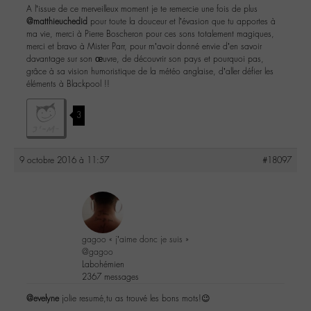
A l’issue de ce merveilleux moment je te remercie une fois de plus
@matthieuchedid
pour toute la douceur et l’évasion que tu apportes à
ma vie, merci à Pierre Boscheron pour ces sons totalement magiques,
merci et bravo à Mister Parr, pour m’avoir donné envie d’en savoir
davantage sur son œuvre, de découvrir son pays et pourquoi pas,
grâce à sa vision humoristique de la météo anglaise, d’aller défier les
éléments à Blackpool !!
3
9 octobre 2016 à 11:57
#18097
gagoo « j’aime donc je suis »
@gagoo
Labohémien
2367 messages
@evelyne
jolie resumé,tu as trouvé les bons mots!😉