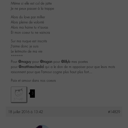
Même si elle est cul de jatte
Je ne peux passer à la trappe
Alors du love par millier
Alors pleine de volonté
Alors ma haine tu n’auras
Et mon coeur tu ne vaincra
Sur ma nuque est inscrits
J’aime donc je suis
Le leitmotiv de ma vie
******
Pour
@maguy
pour
@tragan
pour
@lillyb
mes poetes
pour
@matthieuchedid
qui a le don de m appaiser pour que leurs mots
raisonnent pour que l’amour cogne plus haut plus fort…
Paix et amour dans nos coeurs
3
18 juillet 2016 à 13:42
#14829