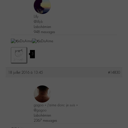
Lilly
@lillyb
Labohémien
948 messages
3
18 juillet 2016 à 13:45
#14830
gagoo « j’aime donc je suis »
@gagoo
Labohémien
2367 messages