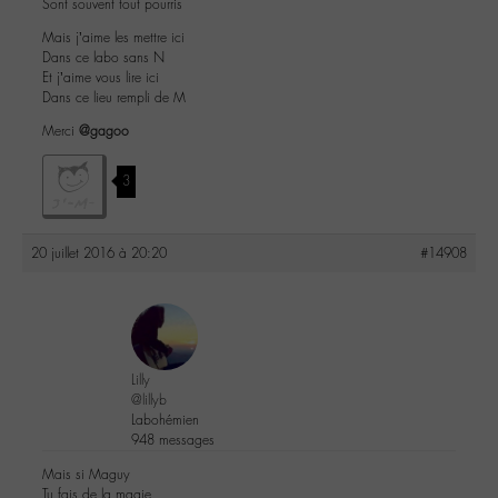
Sont souvent tout pourris
Mais j’aime les mettre ici
Dans ce labo sans N
Et j’aime vous lire ici
Dans ce lieu rempli de M
Merci
@gagoo
3
20 juillet 2016 à 20:20
#14908
Lilly
@lillyb
Labohémien
948 messages
Mais si Maguy
Tu fais de la magie