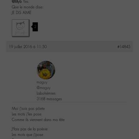
@lillyb
Yes:
Que le monde dise:
JE DIS AIME
2
19 juillet 2016 à 11:50
#14845
maguy
@maguy
Labohémien
3168 messages
Moi j’suis pas pôete
Les mots j’les pose
Comme ils viennent dans ma tête
J’fais pas de la poésie
Les mots que j’pose