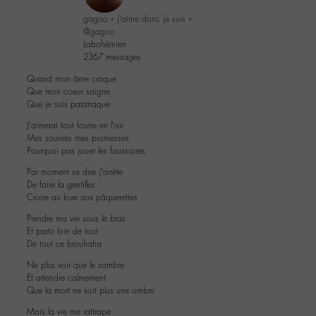
gagoo « j’aime donc je suis »
@gagoo
Labohémien
2367 messages
Quand mon âme craque
Que mon coeur saigne
Que je suis patatraque
J’aimerai tout foutre en l’air
Mes sourires mes promesses
Pourquoi pas jouer les faussaires
Par moment se dire j’arrête
De faire la gentilles
Croire au love aux pâquerettes
Prendre ma vie sous le bras
Et partir loin de tout
De tout ce brouhaha
Ne plus voir que le sombre
Et attendre calmement
Que la mort ne soit plus une ombre
Mais la vie me rattrape