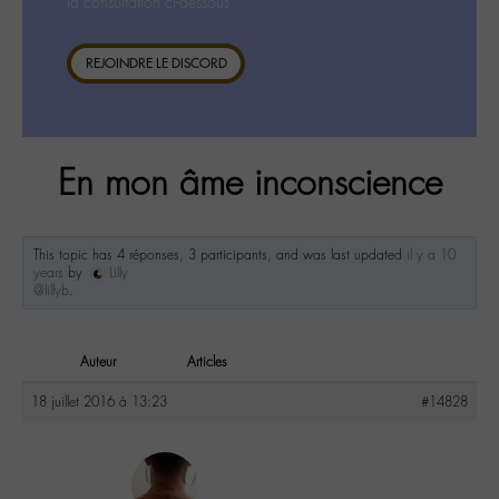
la consultation ci-dessous.
REJOINDRE LE DISCORD
En mon âme inconscience
This topic has 4 réponses, 3 participants, and was last updated
il y a 10
years
by
Lilly
@lillyb
.
Auteur
Articles
18 juillet 2016 à 13:23
#14828