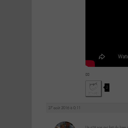
✌🏼️
2
27 août 2016 à 0:11
Un p’tit son qui fait du bien