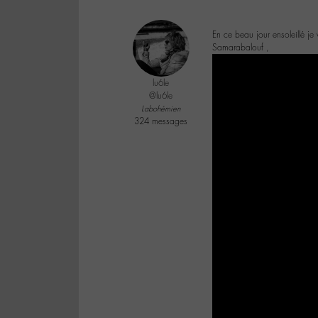
En ce beau jour ensoleillé je
Samarabalouf ,
lu6le
@lu6le
Labohémien
324 messages