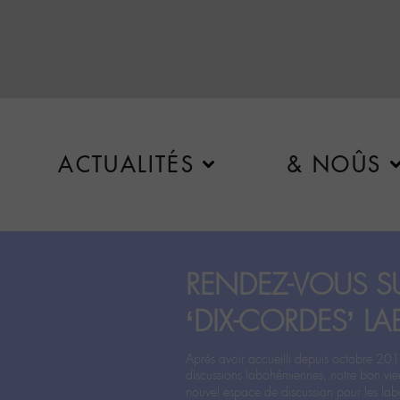
ACTUALITÉS
& NOÛS
RENDEZ-VOUS SU
‘DIX-CORDES’ LA
Après avoir accueilli depuis octobre 201
discussions labohémiennes, notre bon vie
nouvel espace de discussion pour les labo