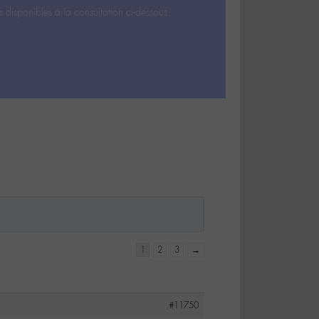
s disponibles à la consultation ci-dessous.
1
2
3
→
#11750