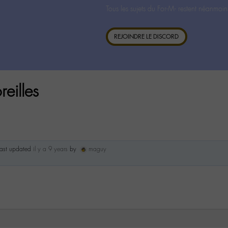
Tous les sujets du For-M- restent néanmoin
REJOINDRE LE DISCORD
eilles
 last updated
il y a 9 years
by
maguy