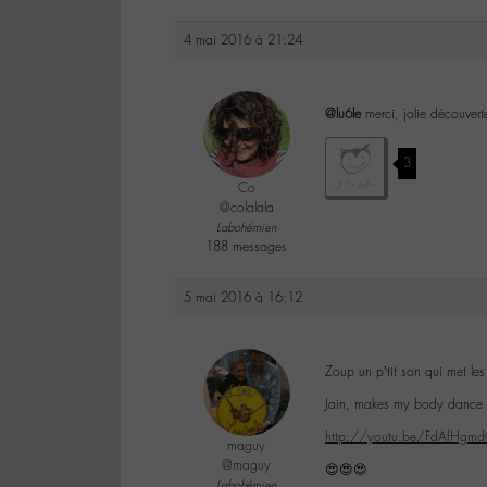
4 mai 2016 à 21:24
@lu6le
merci, jolie découverte
3
Co
@colalala
Labohémien
188 messages
5 mai 2016 à 16:12
Zoup un p’tit son qui met les 
Jain, makes my body dance f
http://youtu.be/FdAfHgm
maguy
@maguy
😍😍😍
Labohémien