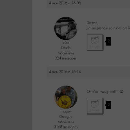
4 mai 2016 à 16:08
De rien,
J’aime prendre soin des orei
2
lu6le
@lu6le
Labohémien
324 messages
4 mai 2016 à 16:14
Oh c’est meugnon!!!! 😉
2
maguy
@maguy
Labohémien
3168 messages