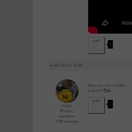
5
4 mai 2016 à 16:04
Merci pour mes zoreillles
J’adore!!!!👌👍
2
maguy
@maguy
Labohémien
3168 messages