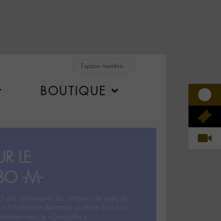
Espace membre
BOUTIQUE
R LE
BO -M-
5 des centaines et des centaines de sujets de
ux Forum laisse désormais sa place à un tout
hémien‧ne‧s: le « Dix-cordes ».