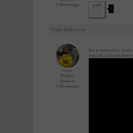
3168 messages
3
19 août 2016 à 11:41
Bon je reviens par ici poster 
J’sais pas si ça vous plaira 
maguy
@maguy
Labohémien
3168 messages