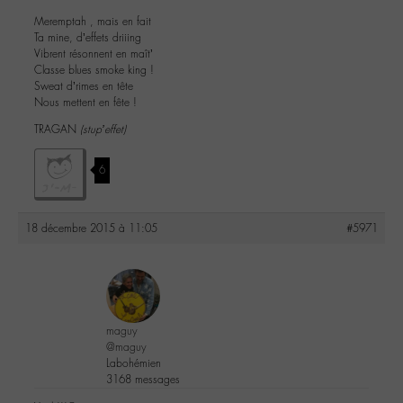
Meremptah , mais en fait
Ta mine, d’effets driiing
Vibrent résonnent en maît’
Classe blues smoke king !
Sweat d’rimes en tête
Nous mettent en fête !
TRAGAN
(stup’effet)
6
18 décembre 2015 à 11:05
#5971
maguy
@maguy
Labohémien
3168 messages