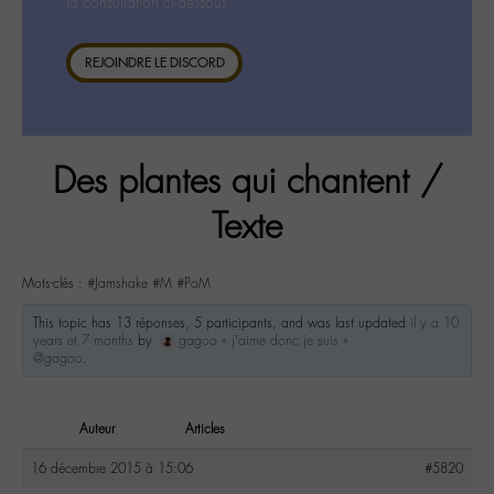
la consultation ci-dessous.
REJOINDRE LE DISCORD
Des plantes qui chantent /
Texte
Mots-clés :
#Jamshake #M #PoM
This topic has 13 réponses, 5 participants, and was last updated
il y a 10
years et 7 months
by
gagoo « j’aime donc je suis »
@gagoo
.
Auteur
Articles
16 décembre 2015 à 15:06
#5820