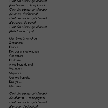
C’est des plantes qui chantent
(De chanvre … champignon)
C’est des plantes qui chantent
(De coca, d’addiction)
C’est des plantes qui chantent
(De sauge, de pavot)
C’est des plantes qui chantent
(Belladone et Yopo)
Mes lèvres à ton Graal
S’enfoncent
Errance
Des parfums qu’émanent
Ces transes
En danse.
A vos fleurs du mal
Vos cons :
Séquence
Caméra frontale,
Des lys …
Mes sens
C’est des plantes qui chantent
(De chanvre … champignon)
C’est des plantes qui chantent
(De coca, d’addiction)