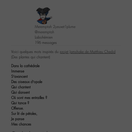
Meremptah 2yeuxet1plume
@meremptah
Labohémien
196 messages
Voici quelques mots inspirés du
projet Jamshake de Matthieu Chedid
(Des plantes qui chantent)
Dans la cathédrale
Immense
S’avancent
Des oiseaux d’opale
Qui chantent
Qui dansent
Où sont mes entrailles ?
Qui tance ?
Offense.
Sur lit de pétales,
Je panse
Mes chances