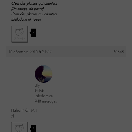
C’est des plantes qui chantent
(De sauge, de pavot)
C’est des plantes qui chantent
(Belladone et Yopo)
7
16 décembre 2015 à 21:52
#5848
Lilly
@lillyb
Labohémien
948 messages
Hallucin’ Ô j’M !
;-)
3