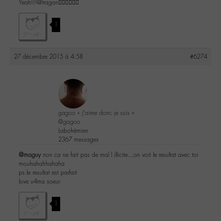
Yeah!!!@tragan👍🏼👍🏼👍🏼
1
27 décembre 2015 à 4:58
#6274
gagoo « j’aime donc je suis »
@gagoo
Labohémien
2367 messages
@maguy
non ca ne fait pas de mal l illicite…on voit le resultat avec toi
mouhahahhahaha
ps:le resultat est parfait
love u4ma soeur
1