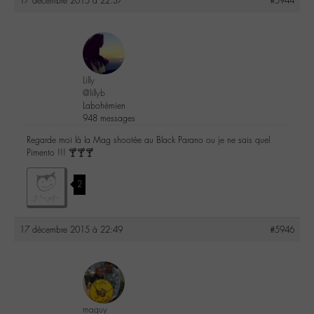
17 décembre 2015 à 22:37
#5944
Lilly
@lillyb
Labohémien
948 messages
Regarde moi là la Mag shootée au Black Parano ou je ne sais quel
Pimento !!! 🍸🍸🍸
2
17 décembre 2015 à 22:49
#5946
maguy