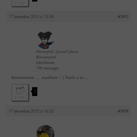
17 décembre 2015 à 15:04
#5895
Meremptah 2yeuxet1plume
@meremptah
Labohémien
196 messages
Remerciements …. stupéfiants ! :) Thanks a lot …
2
17 décembre 2015 à 16:53
#5908