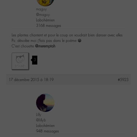
maguy
@maguy
Labohémien
3168 messages
Les plantes chantent et pour le coup on voudrait bien danser avec elles
Ps: désolée moi j’fais pas dans le poème 😁
C’est chouette
@meremptah
3
17 décembre 2015 à 18:19
#5923
Lilly
@lillyb
Labohémien
948 messages