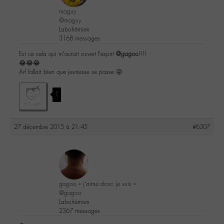
maguy
@maguy
Labohémien
3168 messages
Est ce cela qui m’aurait ouvert l’esprit
@gagoo
!!!!
😂😂😂
Arf fallait bien que jeunesse se passe 😜
1
27 décembre 2015 à 21:45
#6307
gagoo « j’aime donc je suis »
@gagoo
Labohémien
2367 messages