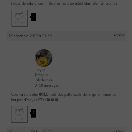
L’abus de substances ( même les fleurs du mâle) étant bien sûr prohibé !
3
17 décembre 2015 à 21:39
#5939
maguy
@maguy
Labohémien
3168 messages
Cela va sans dire
@lillyb
mais des petits excès de temps en temps ça
fait pas d’mal,si??????😂😂😂
1