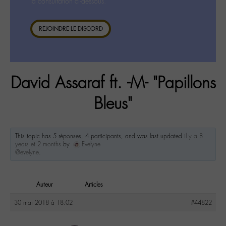
la consultation ci-dessous.
REJOINDRE LE DISCORD
David Assaraf ft. -M- "Papillons
Bleus"
This topic has 5 réponses, 4 participants, and was last updated
il y a 8
years et 2 months
by
Evelyne
@evelyne
.
Auteur
Articles
30 mai 2018 à 18:02
#44822