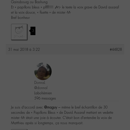
Gainsbourg ou Bashung
Et « papillons bleus » pffff!!!! 🎶✨ le texte la voix grave de David assaraf
et la voix douce, « fluette » de mister -M-
Bref bonheur
3
31 mai 2018 à 3:22
#44828
DonnaL
@donnal
Labohémien
596 messages
Je suis d’accord avec
@maguy
– même le bref échantillon de 30
secondes de « Papillons Bleus » de David Assaraf mettant en vedette
mister -M- était une joie à écouter. C’était bon d’entendre la voix de
Matthieu après si longtemps, ça nous manquait.