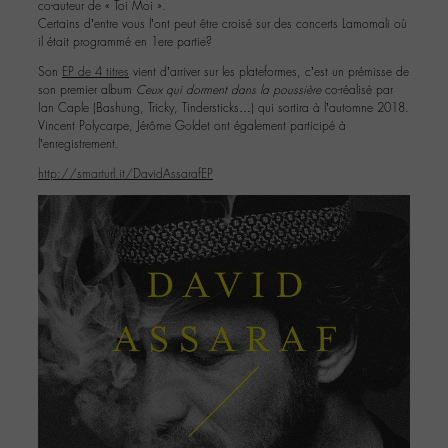
co-auteur de « Toi Moi ».
Certains d’entre vous l’ont peut être croisé sur des concerts Lamomali où
il était programmé en 1ere partie?
Son
EP de 4 titres
vient d’arriver sur les plateformes, c’est un prémisse de
son premier album
Ceux qui dorment dans la poussière
co-réalisé par
Ian Caple (Bashung, Tricky, Tindersticks…) qui sortira à l’automne 2018.
Vincent Polycarpe, Jérôme Goldet ont également participé à
l’enregistrement.
http://smarturl.it/DavidAssarafEP