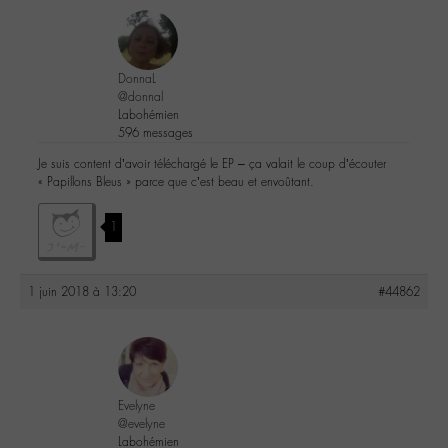
DonnaL
@donnal
Labohémien
596 messages
Je suis content d’avoir téléchargé le EP – ça valait le coup d’écouter
« Papillons Bleus » parce que c’est beau et envoûtant.
1
1 juin 2018 à 13:20
#44862
Evelyne
@evelyne
Labohémien