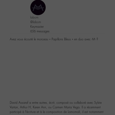
labom
@labom
Keymaster
656 messages
Avez vous écouté le morceau « Papillons Bleus » en duo avec -M- ?
David Assaraf a entre autres, écrit, composé ou collaboré avec Sylvie
Vartan, Arthur H, Keren Ann, ou Carmen Maria Vega. Il a récemment
participé à l’écriture et à la composition de Lamomali, il est notamment