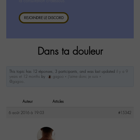
la consultation ci-dessous.
REJOINDRE LE DISCORD
Dans ta douleur
This topic has 12 réponses, 3 participants, and was last updated
il y a 9
years et 12 months
by
gagoo « j’aime donc je suis »
@gagoo
.
Auteur
Articles
6 août 2016 à 19:03
#15342