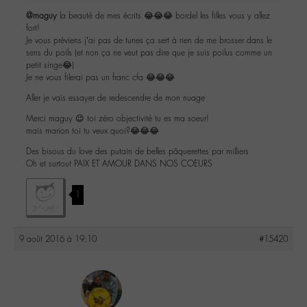
@maguy
la beauté de mes écrits 😂😂😂 bordel les filles vous y allez
fort!
Je vous préviens j’ai pas de tunes ça sert à rien de me brosser dans le
sens du poils (et non ça ne veut pas dire que je suis poilus comme un
petit singe😂)
Je ne vous filerai pas un franc cfa 😂😂😂
Aller je vais essayer de redescendre de mon nuage
Merci maguy 😉 toi zéro objectivité tu es ma soeur!
mais marion toi tu veux quoi?😂😂😂
Des bisous du love des putain de belles pâquerettes par milliers
Oh et surtout PAIX ET AMOUR DANS NOS COEURS
1
9 août 2016 à 19:10
#15420