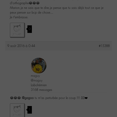
d’orthographe😂😂😂
Marion,je ne sais que te dire,je pense que tu sais déjà tout ce que je
peux penser sur bcp de chose…
Je t’embrasse.
0
9 août 2016 à 0:44
#15388
maguy
@maguy
Labohémien
3168 messages
😂😂😂
@gagoo
tu m’as perturbée pour le coup !!! 👌🏼❤️
1