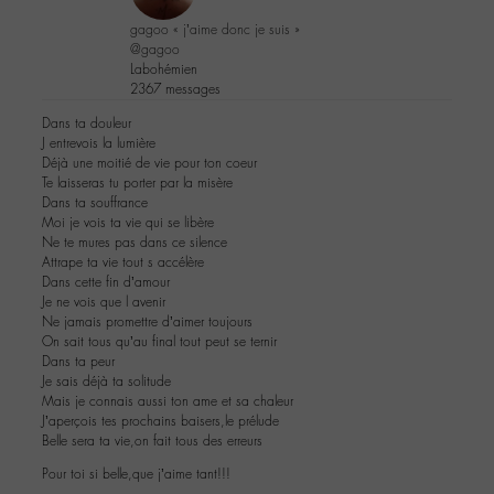
gagoo « j’aime donc je suis »
@gagoo
Labohémien
2367 messages
Dans ta douleur
J entrevois la lumière
Déjà une moitié de vie pour ton coeur
Te laisseras tu porter par la misère
Dans ta souffrance
Moi je vois ta vie qui se libère
Ne te mures pas dans ce silence
Attrape ta vie tout s accélère
Dans cette fin d’amour
Je ne vois que l avenir
Ne jamais promettre d’aimer toujours
On sait tous qu’au final tout peut se ternir
Dans ta peur
Je sais déjà ta solitude
Mais je connais aussi ton ame et sa chaleur
J’aperçois tes prochains baisers,le prélude
Belle sera ta vie,on fait tous des erreurs
Pour toi si belle,que j’aime tant!!!