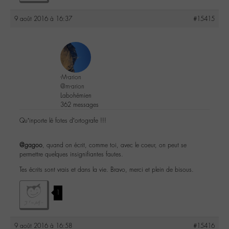
9 août 2016 à 16:37
#15415
-M-arion
@m-arion
Labohémien
362 messages
Qu’inporte lé fotes d’ortografe !!!
@gagoo
, quand on écrit, comme toi, avec le coeur, on peut se
permettre quelques insignifiantes fautes.
Tes écrits sont vrais et dans la vie. Bravo, merci et plein de bisous.
1
9 août 2016 à 16:58
#15416