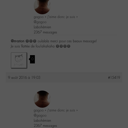
gagoo « j’aime donc je suis »
@gagoo
Labohémien
2367 messages
@m-arion
😄😄😄 oulalala merci pour ces beaux message!
Je suis flattée de fou!ahahaha 😄😄😄😄
0
9 août 2016 à 19:03
#15419
gagoo « j’aime donc je suis »
@gagoo
Labohémien
2367 messages