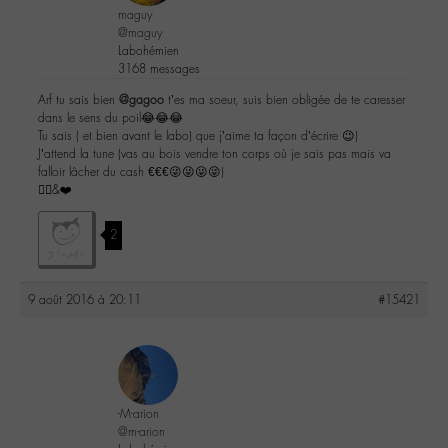
maguy
@maguy
Labohémien
3168 messages
Arf tu sais bien
@gagoo
t’es ma soeur, suis bien obligée de te caresser
dans le sens du poil😂😂😂
Tu sais ( et bien avant le labo) que j’aime ta façon d’écrire 😉)
J’attend la tune (vas au bois vendre ton corps où je sais pas mais va
falloir lâcher du cash €€€😜😜😜😜)
✌🏼️&❤️
2
9 août 2016 à 20:11
#15421
-M-arion
@m-arion