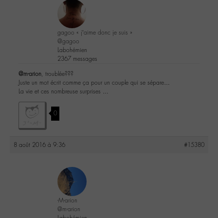
gagoo « j’aime donc je suis »
@gagoo
Labohémien
2367 messages
@m-arion
, troublée???
Juste un mot écrit comme ça pour un couple qui se sépare…
La vie et ces nombreuse surprises …
0
8 août 2016 à 9:36
#15380
-M-arion
@m-arion
Labohémien