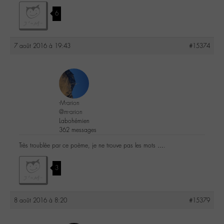
6
7 août 2016 à 19:43
#15374
-M-arion
@m-arion
Labohémien
362 messages
Très troublée par ce poème, je ne trouve pas les mots ….
3
8 août 2016 à 8:20
#15379