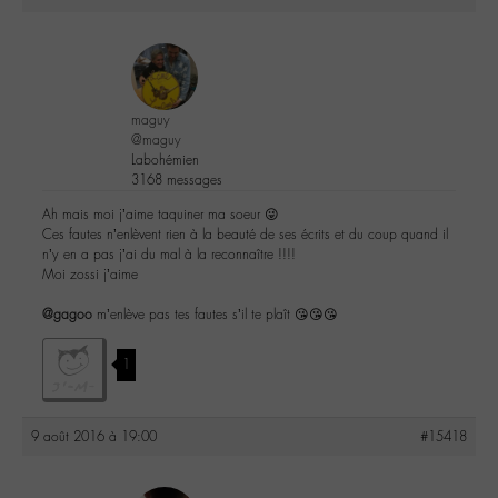
maguy
@maguy
Labohémien
3168 messages
Ah mais moi j’aime taquiner ma soeur 😜
Ces fautes n’enlèvent rien à la beauté de ses écrits et du coup quand il
n’y en a pas j’ai du mal à la reconnaître !!!!
Moi zossi j’aime
@gagoo
m’enlève pas tes fautes s’il te plaît 😘😘😘
1
9 août 2016 à 19:00
#15418