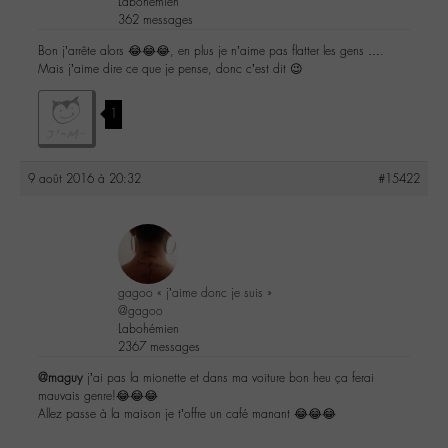
Labohémien
362 messages
Bon j’arrête alors 😂😂😂, en plus je n’aime pas flatter les gens ….
Mais j’aime dire ce que je pense, donc c’est dit 😉
1
9 août 2016 à 20:32
#15422
gagoo « j’aime donc je suis »
@gagoo
Labohémien
2367 messages
@maguy
j’ai pas la mionette et dans ma voiture bon heu ça ferai
mauvais genre!😂😂😂
Allez passe à la maison je t’offre un café manant 😂😂😂